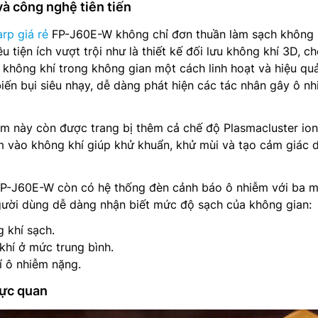
và công nghệ tiên tiến
rp giá rẻ
FP-J60E-W không chỉ đơn thuần làm sạch không 
tiện ích vượt trội như là thiết kế đối lưu không khí 3D, c
 không khí trong không gian một cách linh hoạt và hiệu qu
ến bụi siêu nhạy, dễ dàng phát hiện các tác nhân gây ô n
m này còn được trang bị thêm cả chế độ Plasmacluster io
m vào không khí giúp khử khuẩn, khử mùi và tạo cảm giác 
FP-J60E-W còn có hệ thống đèn cảnh báo ô nhiễm với ba 
gười dùng dễ dàng nhận biết mức độ sạch của không gian:
 khí sạch.
hí ở mức trung bình.
 ô nhiễm nặng.
rực quan