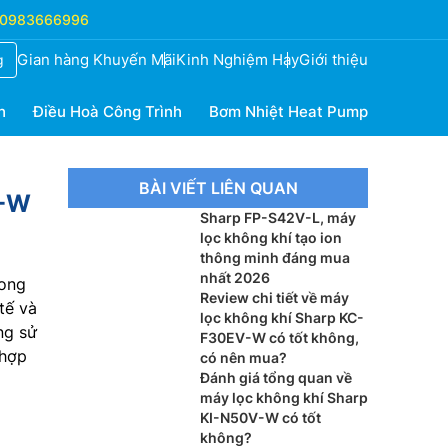
0983666996
Gian hàng Khuyến Mãi
Kinh Nghiệm Hay
Giới thiệu
g
h
Điều Hoà Công Trình
Bơm Nhiệt Heat Pump
BÀI VIẾT LIÊN QUAN
E-W
Sharp FP-S42V-L, máy
lọc không khí tạo ion
thông minh đáng mua
nhất 2026
rong
Review chi tiết về máy
tế và
lọc không khí Sharp KC-
ng sử
F30EV-W có tốt không,
 hợp
có nên mua?
Đánh giá tổng quan về
máy lọc không khí Sharp
KI-N50V-W có tốt
không?