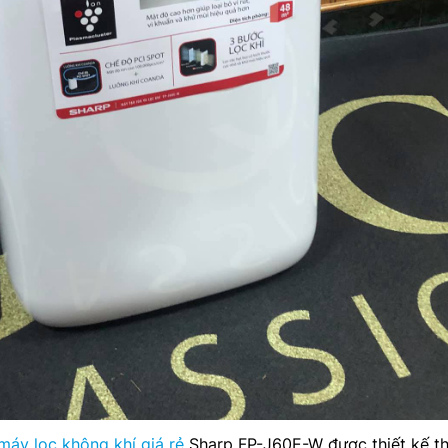
máy lọc không khí giá rẻ
Sharp FP-J60E-W được thiết kế t