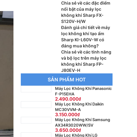
Chia sẻ về các đặc điểm
nổi bật của máy lọc
không khí Sharp FX-
S120V-H/W
Đánh giá chi tiết về máy
lọc không khí tạo ẩm
Sharp KI-L60V-W có
đáng mua không?
Chia sẻ về các tính năng
và bộ lọc trên máy lọc
không khí Sharp FP-
J80EV-H
SẢN PHẨM HOT
Máy Lọc Không Khí Panasonic
F-P15EHA
2.490.000
Máy Lọc Không Khí Daikin
MC30VVM-A
3.150.000
Máy Lọc Không Khí Samsung
AX34R3020WW/SV
3.650.000
Máy Lọc Không Khí LG