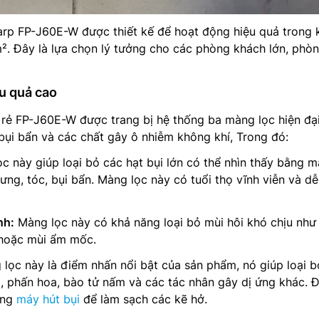
rp FP-J60E-W được thiết kế để hoạt động hiệu quả trong
². Đây là lựa chọn lý tưởng cho các phòng khách lớn, phò
ệu quả cao
 rẻ FP-J60E-W được trang bị hệ thống ba màng lọc hiện đạ
bụi bẩn và các chất gây ô nhiễm không khí, Trong đó:
c này giúp loại bỏ các hạt bụi lớn có thể nhìn thấy bằng m
ưng, tóc, bụi bẩn. Màng lọc này có tuổi thọ vĩnh viễn và d
nh:
Màng lọc này có khả năng loại bỏ mùi hôi khó chịu như
 hoặc mùi ẩm mốc.
lọc này là điểm nhấn nổi bật của sản phẩm, nó giúp loại 
, phấn hoa, bào tử nấm và các tác nhân gây dị ứng khác. 
ụng
máy hút bụi
để làm sạch các kẽ hở.