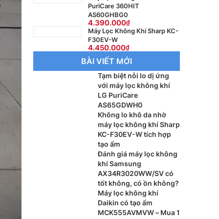
PuriCare 360HIT
AS60GHBG0
4.390.000
Máy Lọc Không Khí Sharp KC-
F30EV-W
4.450.000
BÀI VIẾT MỚI
Tạm biệt nỗi lo dị ứng
với máy lọc không khí
LG PuriCare
AS65GDWH0
Không lo khô da nhờ
máy lọc không khí Sharp
KC-F30EV-W tích hợp
tạo ẩm
Đánh giá máy lọc không
khí Samsung
AX34R3020WW/SV có
tốt không, có ồn không?
Máy lọc không khí
Daikin có tạo ẩm
MCK555AVMVW – Mua 1