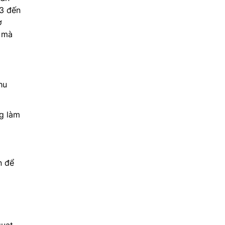
m3 đến
ờ
í mà
hu
g làm
n để