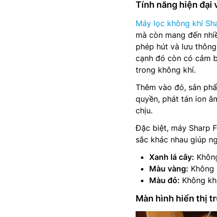
Tính năng hiện đại 
Máy lọc không khí Sha
mà còn mang đến nhiều 
phép hút và lưu thông
cạnh đó còn có cảm bi
trong không khí.
Thêm vào đó, sản phẩ
quyền, phát tán ion â
chịu.
Đặc biệt, máy Sharp 
sắc khác nhau giúp n
Xanh lá cây:
Không
Màu vàng:
Không k
Màu đỏ:
Không khí
Màn hình hiển thị t