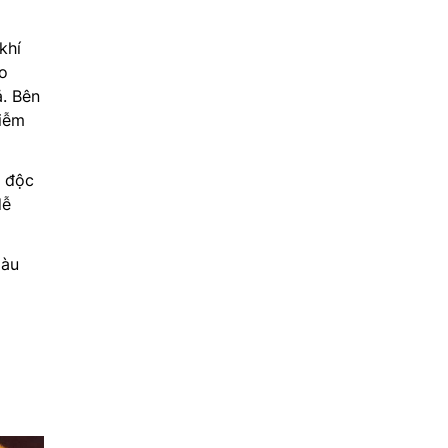
khí
ho
ả. Bên
hiễm
n độc
dễ
màu