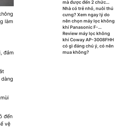
mà được đến 2 chức
năng
Nhà có trẻ nhỏ, nuôi thú
 không
cưng? Xem ngay lý do
ng làm
nên chọn máy lọc không
khí Panasonic F-
PXT50A
Review máy lọc không
khí Coway AP-3008FHH
có gì đáng chú ý, có nên
i, đảm
mua không?
ắt
ễ dàng
 mùi
bỏ đến
Để vệ