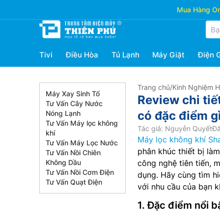
Mua Hàng Onl
Tivi
Điều Hòa
Tủ Lạnh
Máy Giặt
Điện 
Trang chủ
/
Kinh Nghiệm 
Máy Xay Sinh Tố
Review chi ti
Tư Vấn Cây Nước
có đặc điểm g
Nóng Lạnh
Tư Vấn Máy lọc không
Tác giả: Nguyễn Quyết
Đă
khí
Máy lọc không khí Sh
Tư Vấn Máy Lọc Nước
phân khúc thiết bị làm
Tư Vấn Nồi Chiên
Không Dầu
công nghệ tiên tiến, 
Tư Vấn Nồi Cơm Điện
dụng. Hãy cùng tìm hi
Tư Vấn Quạt Điện
với nhu cầu của bạn k
1. Đặc điểm nổi 