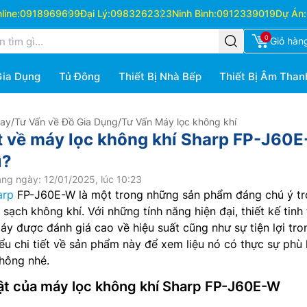
ine:
0918969699
Đại Lý:
0983262323
Ninh Bình:
0912339019
Dự Án:
0
Giỏ hàn
Gia Dụng
Tủ Đông
Thiết Bị Nhà Bếp
Thiết Bị Âm Than
Hay
/
Tư Vấn về Đồ Gia Dụng
/
Tư Vấn Máy lọc không khí
ết về máy lọc không khí Sharp FP-J60
ì?
ng ngày: 12/01/2025, lúc 10:23
arp
FP-J60E-W là một trong những sản phẩm đáng chú ý t
 sạch không khí. Với những tính năng hiện đại, thiết kế tinh 
máy được đánh giá cao về hiệu suất cũng như sự tiện lợi tro
ểu chi tiết về sản phẩm này để xem liệu nó có thực sự phù
hông nhé.
bật của máy lọc không khí Sharp FP-J60E-W