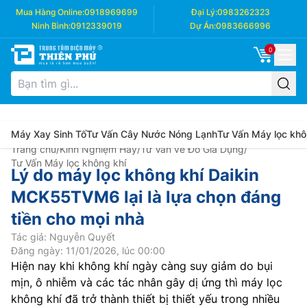
Mua Hàng Online:
0918969699
Đại Lý:
0983262323
Ninh Bình:
0912339019
Dự Án:
0983666996
0
Máy Xay Sinh Tố
Tư Vấn Cây Nước Nóng Lạnh
Tư Vấn Máy lọc khô
Trang chủ
/
Kinh Nghiệm Hay
/
Tư Vấn về Đồ Gia Dụng
/
Tư Vấn Máy lọc không khí
Lý do máy lọc không khí Daikin
MCK55TVM6 lại là lựa chọn đáng
tiền cho mọi nhà
Tác giả: Nguyễn Quyết
Đăng ngày: 11/01/2026, lúc 00:00
Hiện nay khi không khí ngày càng suy giảm do bụi
mịn, ô nhiễm và các tác nhân gây dị ứng thì máy lọc
không khí đã trở thành thiết bị thiết yếu trong nhiều