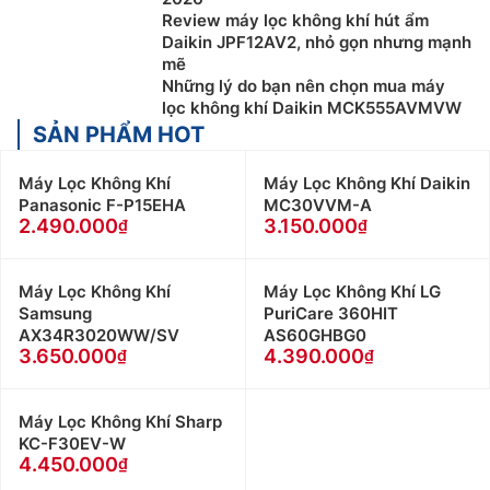
Review máy lọc không khí hút ẩm
Daikin JPF12AV2, nhỏ gọn nhưng mạnh
mẽ
Những lý do bạn nên chọn mua máy
lọc không khí Daikin MCK555AVMVW
SẢN PHẨM HOT
Máy Lọc Không Khí
Máy Lọc Không Khí Daikin
Panasonic F-P15EHA
MC30VVM-A
2.490.000
3.150.000
Máy Lọc Không Khí
Máy Lọc Không Khí LG
Samsung
PuriCare 360HIT
AX34R3020WW/SV
AS60GHBG0
3.650.000
4.390.000
Máy Lọc Không Khí Sharp
KC-F30EV-W
4.450.000