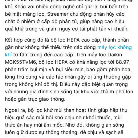
khí. Khác với nhiều công nghệ chỉ giữ lại bụi bẩn trên
bề mặt màng lọc, Streamer chủ động phân hủy các
chất ô nhiễm ở cấp độ phân tử, giúp nâng cao hiệu
quả khử trùng và giảm nguy cơ tái phát tán vi khuẩn.
Kết hợp cùng đó là bộ lọc HEPA cao cấp, thành phần
gần như không thể thiếu trên các dòng
máy lọc không
khí
từ tầm trung đến cao cấp. Trên máy lọc Daikin
MCK55TVM6, bộ lọc HEPA có khả năng lọc tới 88.97
phần trăm bụi mịn và bụi siêu mịn, bao gồm phấn hoa,
lông thú cưng và các tác nhân gây dị ứng thường gặp
trong không khí đô thị. Điều này đặc biệt quan trọng
với những gia đình sinh sống tại khu vực thành phố lớn
hoặc gần trục giao thông.
Ngoài ra, bộ lọc khử mùi than hoạt tính giúp hấp thụ
hiệu quả các mùi hôi khó chịu như khói thuốc, mùi
thức ăn hay mùi ẩm mốc. Nhờ đó, không gian sống
luôn giữ được sự thông thoáng, dễ chịu và sạch sẽ