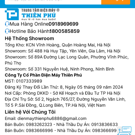
Mua Hàng Online:
0918969699
Hotline Bảo Hành:
1800585859
Hệ Thống Showroom
Tổng Kho: KCN Vĩnh Hoàng, Quận Hoàng Mai, Hà Nội
Showroom: Số 488 Hà Huy Tập, Yên Viên, Gia Lâm, Hà Nội
Showroom: Số 89A Đường Lạc Long Quân, Phường Vĩnh Phúc,
Phú Thọ
Showroom: Số 331 Nguyễn Huệ, Ninh Phong, Ninh Bình
Công Ty Cổ Phần Điện Máy Thiên Phú
MST: 0107333989
Đăng Ký Thay Đổi Lần Thứ: 8, Ngày 05 tháng 09 năm 2024
Nơi Cấp: Phòng DKKD - Sở Kế Hoạch và Đầu Tư TP Hà Nội
Địa Chỉ Trụ Sở: Số 2, Ngách 765/27, Đường Nguyễn Văn Linh,
Tổ 5 P.Sài Đồng, Q.Long Biên, TP.Hà Nội, Việt Nam
Liên hệ Với Chúng Tôi
Email:
dienmaythienphu6886@gmail.com
Bán Buôn:
0983262323
- Nhà Thầu Dự Án:
0913836633
Bán Buôn:
0983666996
- Nhà Thầu Dự Án:
0983666996