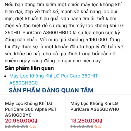
Nếu bạn đang tìm kiếm một chiếc máy lọc không khí
hiện đại, đẹp về thiết kế, mạnh về khả năng lọc bụi
mịn, diệt khuẩn hiệu quả, vận hành êm ái, tiết kiệm
điện và đặc biệt dễ sử dụng thì máy lọc không khí LG
360HIT PuriCare AS60GHBG0 là sự lựa chọn cực kỳ
đáng cân nhắc. Với mức giá khoảng 5.190.000 đồng
thì đây thực sự là một khoản đầu tư hợp lý để bảo vệ
sức khỏe hô hấp cho cả gia đình trong bối cảnh ô
nhiễm ngày càng đáng lo ngại như hiện nay.
Sản phẩm liên quan
Máy Lọc Không Khí LG PuriCare 360HIT
AS60GHBG0
SẢN PHẨM ĐÁNG QUAN TÂM
Máy Lọc Không Khí LG
Máy Lọc Không Khí LG
PuriCare 360 Alpha PET
PuriCare AS65GDWH0
AS10GDBY0
20.950.000
13.250.000
22.000.000
-5%
14.500.000
-9%