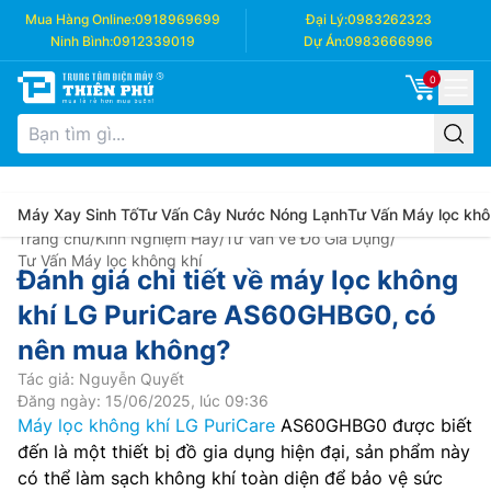
Mua Hàng Online:
0918969699
Đại Lý:
0983262323
Ninh Bình:
0912339019
Dự Án:
0983666996
0
Máy Xay Sinh Tố
Tư Vấn Cây Nước Nóng Lạnh
Tư Vấn Máy lọc khô
Trang chủ
/
Kinh Nghiệm Hay
/
Tư Vấn về Đồ Gia Dụng
/
Tư Vấn Máy lọc không khí
Đánh giá chi tiết về máy lọc không
khí LG PuriCare AS60GHBG0, có
nên mua không?
Tác giả: Nguyễn Quyết
Đăng ngày: 15/06/2025, lúc 09:36
Máy lọc không khí LG PuriCare
AS60GHBG0 được biết
đến là một thiết bị đồ gia dụng hiện đại, sản phẩm này
có thể làm sạch không khí toàn diện để bảo vệ sức