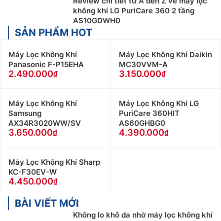
Review chi tiết từ A đến Z về máy lọc
không khí LG PuriCare 360 2 tầng
AS10GDWH0
SẢN PHẨM HOT
Máy Lọc Không Khí
Máy Lọc Không Khí Daikin
Panasonic F-P15EHA
MC30VVM-A
2.490.000
3.150.000
Máy Lọc Không Khí
Máy Lọc Không Khí LG
Samsung
PuriCare 360HIT
AX34R3020WW/SV
AS60GHBG0
3.650.000
4.390.000
Máy Lọc Không Khí Sharp
KC-F30EV-W
4.450.000
BÀI VIẾT MỚI
Không lo khô da nhờ máy lọc không khí