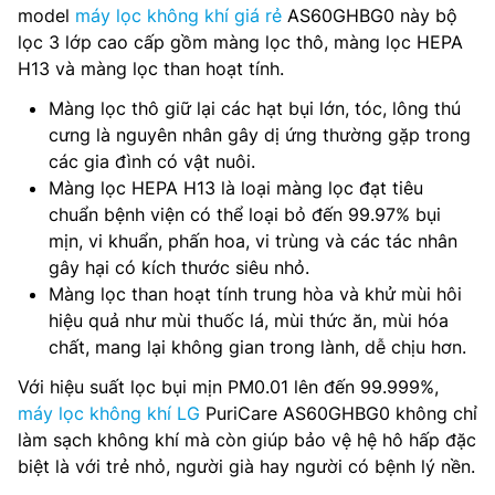
model
máy lọc không khí giá rẻ
AS60GHBG0 này bộ
lọc 3 lớp cao cấp gồm màng lọc thô, màng lọc HEPA
H13 và màng lọc than hoạt tính.
Màng lọc thô giữ lại các hạt bụi lớn, tóc, lông thú
cưng là nguyên nhân gây dị ứng thường gặp trong
các gia đình có vật nuôi.
Màng lọc HEPA H13 là loại màng lọc đạt tiêu
chuẩn bệnh viện có thể loại bỏ đến 99.97% bụi
mịn, vi khuẩn, phấn hoa, vi trùng và các tác nhân
gây hại có kích thước siêu nhỏ.
Màng lọc than hoạt tính trung hòa và khử mùi hôi
hiệu quả như mùi thuốc lá, mùi thức ăn, mùi hóa
chất, mang lại không gian trong lành, dễ chịu hơn.
Với hiệu suất lọc bụi mịn PM0.01 lên đến 99.999%,
máy lọc không khí LG
PuriCare AS60GHBG0 không chỉ
làm sạch không khí mà còn giúp bảo vệ hệ hô hấp đặc
biệt là với trẻ nhỏ, người già hay người có bệnh lý nền.