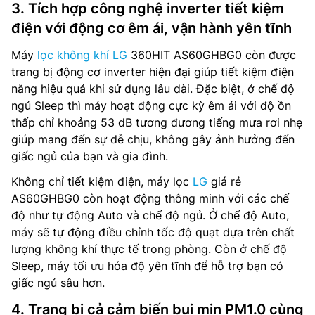
3. Tích hợp công nghệ inverter tiết kiệm
điện với động cơ êm ái, vận hành yên tĩnh
Máy
lọc không khí LG
360HIT AS60GHBG0 còn được
trang bị động cơ inverter hiện đại giúp tiết kiệm điện
năng hiệu quả khi sử dụng lâu dài. Đặc biệt, ở chế độ
ngủ Sleep thì máy hoạt động cực kỳ êm ái với độ ồn
thấp chỉ khoảng 53 dB tương đương tiếng mưa rơi nhẹ
giúp mang đến sự dễ chịu, không gây ảnh hưởng đến
giấc ngủ của bạn và gia đình.
Không chỉ tiết kiệm điện, máy lọc
LG
giá rẻ
AS60GHBG0 còn hoạt động thông minh với các chế
độ như tự động Auto và chế độ ngủ. Ở chế độ Auto,
máy sẽ tự động điều chỉnh tốc độ quạt dựa trên chất
lượng không khí thực tế trong phòng. Còn ở chế độ
Sleep, máy tối ưu hóa độ yên tĩnh để hỗ trợ bạn có
giấc ngủ sâu hơn.
4. Trang bị cả cảm biến bụi mịn PM1.0 cùng