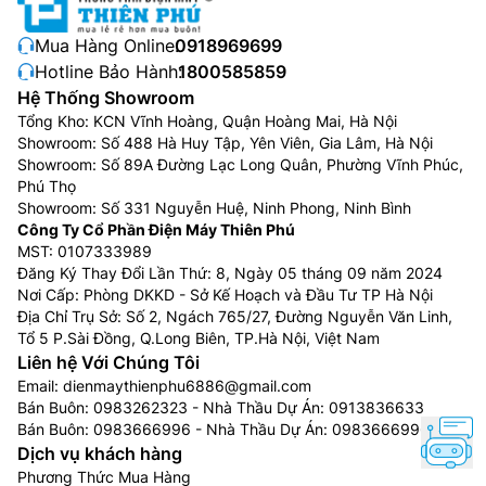
Mua Hàng Online:
0918969699
Hotline Bảo Hành:
1800585859
Hệ Thống Showroom
Tổng Kho: KCN Vĩnh Hoàng, Quận Hoàng Mai, Hà Nội
Showroom: Số 488 Hà Huy Tập, Yên Viên, Gia Lâm, Hà Nội
Showroom: Số 89A Đường Lạc Long Quân, Phường Vĩnh Phúc,
Phú Thọ
Showroom: Số 331 Nguyễn Huệ, Ninh Phong, Ninh Bình
Công Ty Cổ Phần Điện Máy Thiên Phú
MST: 0107333989
Đăng Ký Thay Đổi Lần Thứ: 8, Ngày 05 tháng 09 năm 2024
Nơi Cấp: Phòng DKKD - Sở Kế Hoạch và Đầu Tư TP Hà Nội
Địa Chỉ Trụ Sở: Số 2, Ngách 765/27, Đường Nguyễn Văn Linh,
Tổ 5 P.Sài Đồng, Q.Long Biên, TP.Hà Nội, Việt Nam
Liên hệ Với Chúng Tôi
Email:
dienmaythienphu6886@gmail.com
Bán Buôn:
0983262323
- Nhà Thầu Dự Án:
0913836633
Bán Buôn:
0983666996
- Nhà Thầu Dự Án:
0983666996
Dịch vụ khách hàng
Phương Thức Mua Hàng