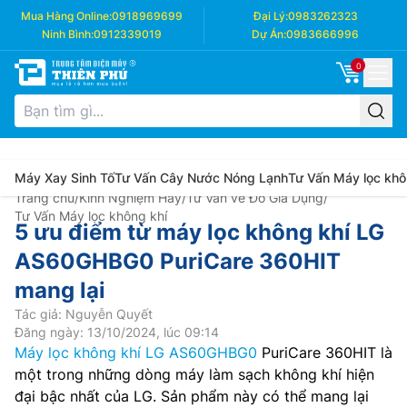
Mua Hàng Online:
0918969699
Đại Lý:
0983262323
Ninh Bình:
0912339019
Dự Án:
0983666996
0
Máy Xay Sinh Tố
Tư Vấn Cây Nước Nóng Lạnh
Tư Vấn Máy lọc khô
Trang chủ
/
Kinh Nghiệm Hay
/
Tư Vấn về Đồ Gia Dụng
/
Tư Vấn Máy lọc không khí
5 ưu điểm từ máy lọc không khí LG
AS60GHBG0 PuriCare 360HIT
mang lại
Tác giả: Nguyễn Quyết
Đăng ngày: 13/10/2024, lúc 09:14
Máy lọc không khí LG AS60GHBG0
PuriCare 360HIT là
một trong những dòng máy làm sạch không khí hiện
đại bậc nhất của LG. Sản phẩm này có thể mang lại