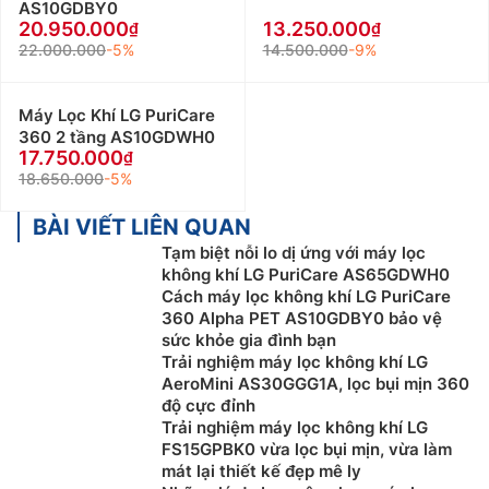
AS10GDBY0
20.950.000
13.250.000
22.000.000
-5%
14.500.000
-9%
Máy Lọc Khí LG PuriCare
360 2 tầng AS10GDWH0
17.750.000
18.650.000
-5%
BÀI VIẾT LIÊN QUAN
Tạm biệt nỗi lo dị ứng với máy lọc
không khí LG PuriCare AS65GDWH0
Cách máy lọc không khí LG PuriCare
360 Alpha PET AS10GDBY0 bảo vệ
sức khỏe gia đình bạn
Trải nghiệm máy lọc không khí LG
AeroMini AS30GGG1A, lọc bụi mịn 360
độ cực đỉnh
Trải nghiệm máy lọc không khí LG
FS15GPBK0 vừa lọc bụi mịn, vừa làm
mát lại thiết kế đẹp mê ly