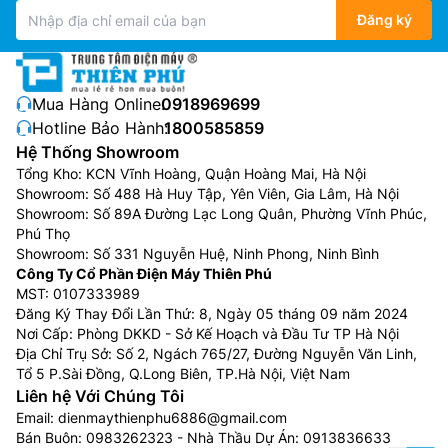
Đăng ký
Mua Hàng Online:
0918969699
Hotline Bảo Hành:
1800585859
Hệ Thống Showroom
Tổng Kho: KCN Vĩnh Hoàng, Quận Hoàng Mai, Hà Nội
Showroom: Số 488 Hà Huy Tập, Yên Viên, Gia Lâm, Hà Nội
Showroom: Số 89A Đường Lạc Long Quân, Phường Vĩnh Phúc,
Phú Thọ
Showroom: Số 331 Nguyễn Huệ, Ninh Phong, Ninh Bình
Công Ty Cổ Phần Điện Máy Thiên Phú
MST: 0107333989
Đăng Ký Thay Đổi Lần Thứ: 8, Ngày 05 tháng 09 năm 2024
Nơi Cấp: Phòng DKKD - Sở Kế Hoạch và Đầu Tư TP Hà Nội
Địa Chỉ Trụ Sở: Số 2, Ngách 765/27, Đường Nguyễn Văn Linh,
Tổ 5 P.Sài Đồng, Q.Long Biên, TP.Hà Nội, Việt Nam
Liên hệ Với Chúng Tôi
Email:
dienmaythienphu6886@gmail.com
Bán Buôn:
0983262323
- Nhà Thầu Dự Án:
0913836633