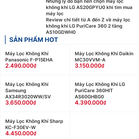
Những lý do bạn nên chọn máy lọc
không khí LG AS20GPYU0 khi tìm mua
máy lọc
Review chi tiết từ A đến Z về máy lọc
không khí LG PuriCare 360 2 tầng
AS10GDWH0
SẢN PHẨM HOT
Máy Lọc Không Khí
Máy Lọc Không Khí Daikin
Panasonic F-P15EHA
MC30VVM-A
2.490.000
3.150.000
Máy Lọc Không Khí
Máy Lọc Không Khí LG
Samsung
PuriCare 360HIT
AX34R3020WW/SV
AS60GHBG0
3.650.000
4.390.000
Máy Lọc Không Khí Sharp
KC-F30EV-W
4.450.000