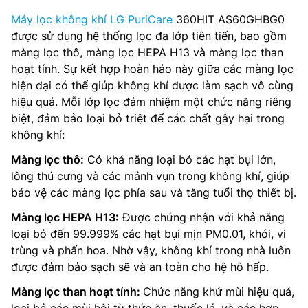
Máy lọc không khí LG PuriCare
360HIT AS60GHBG0
được sử dụng hệ thống lọc đa lớp tiên tiến, bao gồm
màng lọc thô, màng lọc HEPA H13 và màng lọc than
hoạt tính. Sự kết hợp hoàn hảo này giữa các màng lọc
hiện đại có thể giúp không khí được làm sạch vô cùng
hiệu quả. Mỗi lớp lọc đảm nhiệm một chức năng riêng
biệt, đảm bảo loại bỏ triệt để các chất gây hại trong
không khí:
Màng lọc thô:
Có khả năng loại bỏ các hạt bụi lớn,
lông thú cưng và các mảnh vụn trong không khí, giúp
bảo vệ các màng lọc phía sau và tăng tuổi thọ thiết bị.
Màng lọc HEPA H13:
Được chứng nhận với khả năng
loại bỏ đến 99.999% các hạt bụi mịn PM0.01, khói, vi
trùng và phấn hoa. Nhờ vậy, không khí trong nhà luôn
được đảm bảo sạch sẽ và an toàn cho hệ hô hấp.
Màng lọc than hoạt tính:
Chức năng khử mùi hiệu quả,
loại bỏ các mùi hôi từ thức ăn, thuốc lá, và các hợp