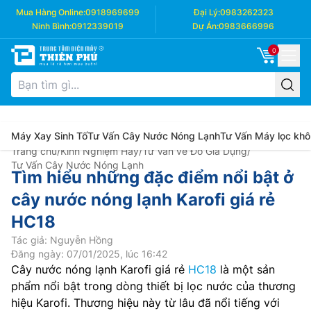
Mua Hàng Online:
0918969699
Đại Lý:
0983262323
Ninh Bình:
0912339019
Dự Án:
0983666996
0
Máy Xay Sinh Tố
Tư Vấn Cây Nước Nóng Lạnh
Tư Vấn Máy lọc khô
Trang chủ
/
Kinh Nghiệm Hay
/
Tư Vấn về Đồ Gia Dụng
/
Tư Vấn Cây Nước Nóng Lạnh
Tìm hiểu những đặc điểm nổi bật ở
cây nước nóng lạnh Karofi giá rẻ
HC18
Tác giả: Nguyễn Hồng
Đăng ngày: 07/01/2025, lúc 16:42
Cây nước nóng lạnh Karofi giá rẻ
HC18
là một sản
phẩm nổi bật trong dòng thiết bị lọc nước của thương
hiệu Karofi. Thương hiệu này từ lâu đã nổi tiếng với