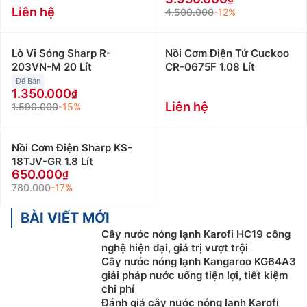
Liên hệ
4.500.000
-12%
Lò Vi Sóng Sharp R-
Nồi Cơm Điện Tử Cuckoo
203VN-M 20 Lít
CR-0675F 1.08 Lít
Để Bàn
1.350.000
Liên hệ
1.590.000
-15%
Nồi Cơm Điện Sharp KS-
18TJV-GR 1.8 Lít
650.000
780.000
-17%
BÀI VIẾT MỚI
Cây nước nóng lạnh Karofi HC19 công
nghệ hiện đại, giá trị vượt trội
Cây nước nóng lạnh Kangaroo KG64A3
giải pháp nước uống tiện lợi, tiết kiệm
chi phí
Đánh giá cây nước nóng lạnh Karofi