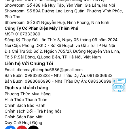
Showroom: Số 488 Hà Huy Tập, Yên Viên, Gia Lâm, Hà Nội
Showroom: Số 89A Đường Lạc Long Quân, Phường Vĩnh Phúc,
Phú Thọ
Showroom: Số 331 Nguyễn Huệ, Ninh Phong, Ninh Bình
Công Ty Cổ Phần Điện Máy Thiên Phú
MST: 0107333989
Đăng Ký Thay Đổi Lần Thứ: 8, Ngày 05 tháng 09 năm 2024
Nơi Cấp: Phòng DKKD - Sở Kế Hoạch và Đầu Tư TP Hà Nội
Địa Chỉ Trụ Sở: Số 2, Ngách 765/27, Đường Nguyễn Văn Linh,
Tổ 5 P.Sài Đồng, Q.Long Biên, TP.Hà Nội, Việt Nam
Liên hệ Với Chúng Tôi
Email:
dienmaythienphu6886@gmail.com
Bán Buôn:
0983262323
- Nhà Thầu Dự Án:
0913836633
Bán Buôn:
0983666996
- Nhà Thầu Dự Án:
0983666996
Dịch vụ khách hàng
Phương Thức Mua Hàng
Hình Thức Thanh Toán
Chính Sách Bảo Hành
Chính sách Đổi – Trả hàng hóa
Chính Sách Bảo Mật
Quy Chế Hoạt Động