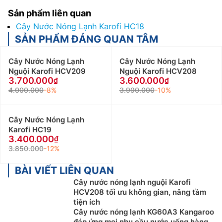
Sản phẩm liên quan
Cây Nước Nóng Lạnh Karofi HC18
SẢN PHẨM ĐÁNG QUAN TÂM
Cây Nước Nóng Lạnh
Cây Nước Nóng Lạnh
Nguội Karofi HCV209
Nguội Karofi HCV208
3.700.000
3.600.000
4.000.000
-8%
3.990.000
-10%
Cây Nước Nóng Lạnh
Karofi HC19
3.400.000
3.850.000
-12%
BÀI VIẾT LIÊN QUAN
Cây nước nóng lạnh nguội Karofi
HCV208 tối ưu không gian, nâng tầm
tiện ích
Cây nước nóng lạnh KG60A3 Kangaroo
đáp ứng mọi nhu cầu nước uống hàng