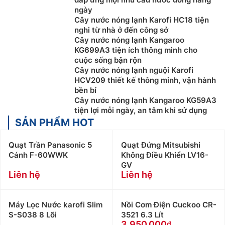
ngày
Cây nước nóng lạnh Karofi HC18 tiện
nghi từ nhà ở đến công sở
Cây nước nóng lạnh Kangaroo
KG699A3 tiện ích thông minh cho
cuộc sống bận rộn
Cây nước nóng lạnh nguội Karofi
HCV209 thiết kế thông minh, vận hành
bền bỉ
Cây nước nóng lạnh Kangaroo KG59A3
tiện lợi mỗi ngày, an tâm khi sử dụng
SẢN PHẨM HOT
Quạt Trần Panasonic 5
Quạt Đứng Mitsubishi
Cánh F-60WWK
Không Điều Khiển LV16-
GV
Liên hệ
Liên hệ
Máy Lọc Nước karofi Slim
Nồi Cơm Điện Cuckoo CR-
S-S038 8 Lõi
3521 6.3 Lít
3.950.000