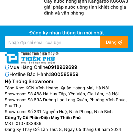
Cây nước nóng lạnh Kangaroo KG60A3
giải pháp nước uống tinh khiết cho gia
đình và văn phòng
Đăng ký nhận thông tin mới nhất
Đăng ký
Mua Hàng Online:
0918969699
Hotline Bảo Hành:
1800585859
Hệ Thống Showroom
Tổng Kho: KCN Vĩnh Hoàng, Quận Hoàng Mai, Hà Nội
Showroom: Số 488 Hà Huy Tập, Yên Viên, Gia Lâm, Hà Nội
Showroom: Số 89A Đường Lạc Long Quân, Phường Vĩnh Phúc,
Phú Thọ
Showroom: Số 331 Nguyễn Huệ, Ninh Phong, Ninh Bình
Công Ty Cổ Phần Điện Máy Thiên Phú
MST: 0107333989
Đăng Ký Thay Đổi Lần Thứ: 8, Ngày 05 tháng 09 năm 2024