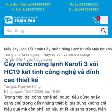
Mua Hàng Online:
0918969699
Đại Lý:
0983262323
Ninh Bình:
0912339019
Dự Án:
0983666996
0
Máy Xay Sinh Tố
Tư Vấn Cây Nước Nóng Lạnh
Tư Vấn Máy lọc khô
Trang chủ
/
Kinh Nghiệm Hay
/
Tư Vấn về Đồ Gia Dụng
/
Tư Vấn Cây Nước Nóng Lạnh
Cây nước nóng lạnh Karofi 3 vòi
HC19 kết tinh công nghệ và đỉnh
cao thiết kế
Tác giả: Nguyễn Hồng
Đăng ngày: 10/07/2025, lúc 16:59
Trong thời đại công nghệ số, người tiêu dùng ngày
càng chú trọng đến những thiết bị gia dụng không chỉ
hiệu quả mà còn phải sở hữu thiết kế sang trọng, hiện