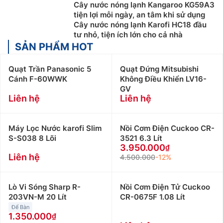
Cây nước nóng lạnh Kangaroo KG59A3
tiện lợi mỗi ngày, an tâm khi sử dụng
Cây nước nóng lạnh Karofi HC18 đầu
tư nhỏ, tiện ích lớn cho cả nhà
SẢN PHẨM HOT
Quạt Trần Panasonic 5
Quạt Đứng Mitsubishi
Cánh F-60WWK
Không Điều Khiển LV16-
GV
Liên hệ
Liên hệ
Máy Lọc Nước karofi Slim
Nồi Cơm Điện Cuckoo CR-
S-S038 8 Lõi
3521 6.3 Lít
3.950.000
Liên hệ
4.500.000
-12%
Lò Vi Sóng Sharp R-
Nồi Cơm Điện Tử Cuckoo
203VN-M 20 Lít
CR-0675F 1.08 Lít
Để Bàn
1.350.000