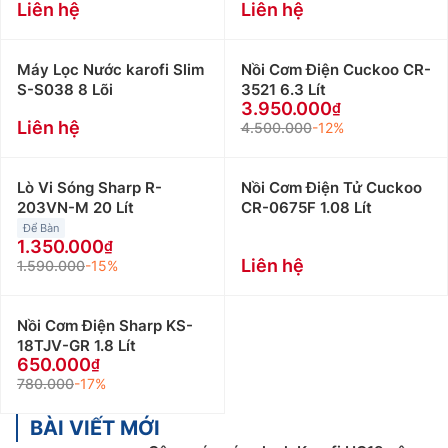
Liên hệ
Liên hệ
Máy Lọc Nước karofi Slim
Nồi Cơm Điện Cuckoo CR-
S-S038 8 Lõi
3521 6.3 Lít
3.950.000
Liên hệ
4.500.000
-12%
Lò Vi Sóng Sharp R-
Nồi Cơm Điện Tử Cuckoo
203VN-M 20 Lít
CR-0675F 1.08 Lít
Để Bàn
1.350.000
Liên hệ
1.590.000
-15%
Nồi Cơm Điện Sharp KS-
18TJV-GR 1.8 Lít
650.000
780.000
-17%
BÀI VIẾT MỚI