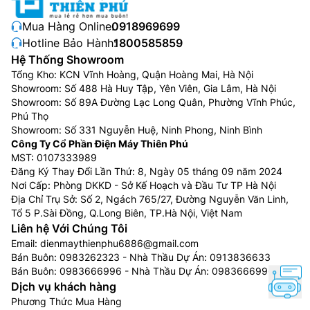
Mua Hàng Online:
0918969699
Hotline Bảo Hành:
1800585859
Hệ Thống Showroom
Tổng Kho: KCN Vĩnh Hoàng, Quận Hoàng Mai, Hà Nội
Showroom: Số 488 Hà Huy Tập, Yên Viên, Gia Lâm, Hà Nội
Showroom: Số 89A Đường Lạc Long Quân, Phường Vĩnh Phúc,
Phú Thọ
Showroom: Số 331 Nguyễn Huệ, Ninh Phong, Ninh Bình
Công Ty Cổ Phần Điện Máy Thiên Phú
MST: 0107333989
Đăng Ký Thay Đổi Lần Thứ: 8, Ngày 05 tháng 09 năm 2024
Nơi Cấp: Phòng DKKD - Sở Kế Hoạch và Đầu Tư TP Hà Nội
Địa Chỉ Trụ Sở: Số 2, Ngách 765/27, Đường Nguyễn Văn Linh,
Tổ 5 P.Sài Đồng, Q.Long Biên, TP.Hà Nội, Việt Nam
Liên hệ Với Chúng Tôi
Email:
dienmaythienphu6886@gmail.com
Bán Buôn:
0983262323
- Nhà Thầu Dự Án:
0913836633
Bán Buôn:
0983666996
- Nhà Thầu Dự Án:
0983666996
Dịch vụ khách hàng
Phương Thức Mua Hàng