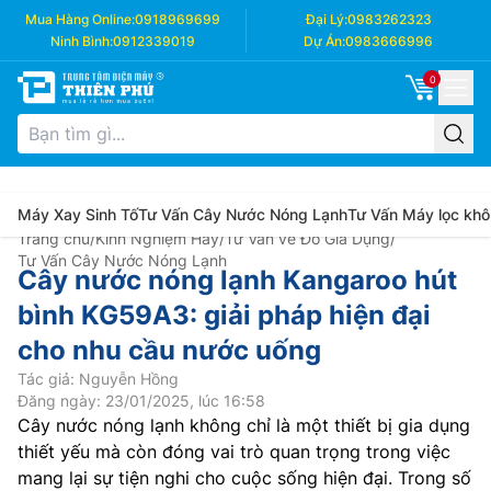
Mua Hàng Online:
0918969699
Đại Lý:
0983262323
Ninh Bình:
0912339019
Dự Án:
0983666996
0
Máy Xay Sinh Tố
Tư Vấn Cây Nước Nóng Lạnh
Tư Vấn Máy lọc khô
Trang chủ
/
Kinh Nghiệm Hay
/
Tư Vấn về Đồ Gia Dụng
/
Tư Vấn Cây Nước Nóng Lạnh
Cây nước nóng lạnh Kangaroo hút
bình KG59A3: giải pháp hiện đại
cho nhu cầu nước uống
Tác giả: Nguyễn Hồng
Đăng ngày: 23/01/2025, lúc 16:58
Cây nước nóng lạnh không chỉ là một thiết bị gia dụng
thiết yếu mà còn đóng vai trò quan trọng trong việc
mang lại sự tiện nghi cho cuộc sống hiện đại. Trong số