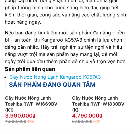
cung cấp nước nóng – lạnh tiện lợi, mà còn là giải
pháp thông minh cho cuộc sống hiện đại, giúp tiết
kiệm thời gian, công sức và nâng cao chất lượng sinh
hoạt hằng ngày.
Nếu bạn đang tìm kiếm một sản phẩm đa năng – bền
bỉ – an toàn, thì Kangaroo KG57A3 chính là lựa chọn
đáng cân nhắc. Hãy trải nghiệm sự tiện nghi và hiệu
năng vượt trội mà sản phẩm này mang lại, để mỗi
ngày trôi qua đều thêm phần dễ chịu và trọn vẹn hơn.
Sản phẩm liên quan
Cây Nước Nóng Lạnh Kangaroo KG57A3
SẢN PHẨM ĐÁNG QUAN TÂM
Cây Nước Nóng Lạnh
Cây Nước Nóng Lạnh
Toshiba RWF-W1669BV
Toshiba RWF-W1830BV
(K1)
(K)
3.990.000
4.790.000
4.390.000
-9%
5.190.000
-8%