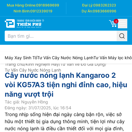
Mua Hàng Online:
0918969699
Đại Lý:
0983262323
Ninh Bình:
0912339019
Dự Án:
0983666996
0
Máy Xay Sinh Tố
Tư Vấn Cây Nước Nóng Lạnh
Tư Vấn Máy lọc khô
Trang chủ
/
Kinh Nghiệm Hay
/
Tư Vấn về Đồ Gia Dụng
/
Tư Vấn Cây Nước Nóng Lạnh
Cây nước nóng lạnh Kangaroo 2
vòi KG57A3 tiện nghi đỉnh cao, hiệu
năng vượt trội
Tác giả: Nguyễn Hồng
Đăng ngày: 31/07/2025, lúc 16:54
Trong nhịp sống hiện đại ngày càng bận rộn, việc sở
hữu một thiết bị gia dụng thông minh, tiện lợi như cây
nước nóng lạnh là điều cần thiết đối với mọi gia đình,