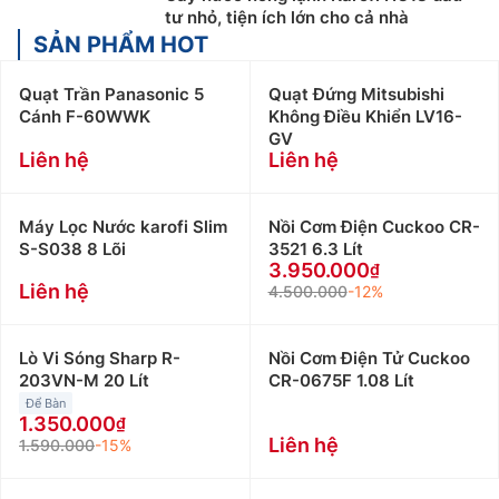
tư nhỏ, tiện ích lớn cho cả nhà
SẢN PHẨM HOT
Quạt Trần Panasonic 5
Quạt Đứng Mitsubishi
Cánh F-60WWK
Không Điều Khiển LV16-
GV
Liên hệ
Liên hệ
Máy Lọc Nước karofi Slim
Nồi Cơm Điện Cuckoo CR-
S-S038 8 Lõi
3521 6.3 Lít
3.950.000
Liên hệ
4.500.000
-12%
Lò Vi Sóng Sharp R-
Nồi Cơm Điện Tử Cuckoo
203VN-M 20 Lít
CR-0675F 1.08 Lít
Để Bàn
1.350.000
Liên hệ
1.590.000
-15%