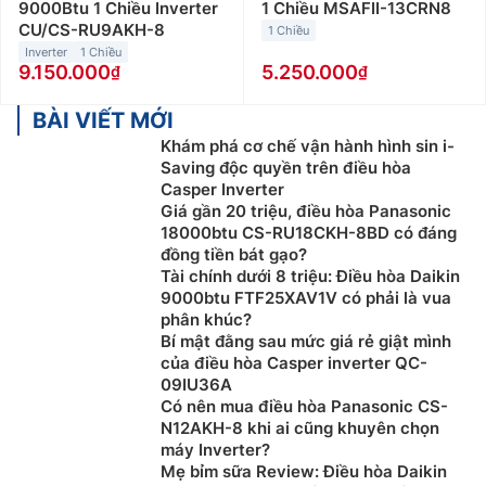
9000Btu 1 Chiều Inverter
1 Chiều MSAFII-13CRN8
CU/CS-RU9AKH-8
1 Chiều
Inverter
1 Chiều
9.150.000
5.250.000
BÀI VIẾT MỚI
Khám phá cơ chế vận hành hình sin i-
Saving độc quyền trên điều hòa
Casper Inverter
Giá gần 20 triệu, điều hòa Panasonic
18000btu CS-RU18CKH-8BD có đáng
đồng tiền bát gạo?
Tài chính dưới 8 triệu: Điều hòa Daikin
9000btu FTF25XAV1V có phải là vua
phân khúc?
Bí mật đằng sau mức giá rẻ giật mình
của điều hòa Casper inverter QC-
09IU36A
Có nên mua điều hòa Panasonic CS-
N12AKH-8 khi ai cũng khuyên chọn
máy Inverter?
Mẹ bỉm sữa Review: Điều hòa Daikin