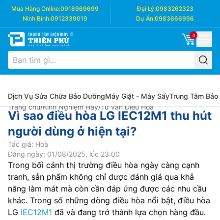
Mua Hàng Online:
0918969699
Đại Lý:
0983262323
Ninh Bình:
0912339019
Dự Án:
0983666996
0
Dịch Vụ Sửa Chữa Bảo Dưỡng
Máy Giặt - Máy Sấy
Trung Tâm Bảo
Trang chủ
/
Kinh Nghiệm Hay
/
Tư vấn Điều Hòa
Vì sao điều hòa LG IEC12M1 thu hút
người dùng ở hiện tại?
Tác giả: Hoà
Đăng ngày: 01/08/2025, lúc 23:00
Trong bối cảnh thị trường điều hòa ngày càng cạnh
tranh, sản phẩm không chỉ được đánh giá qua khả
năng làm mát mà còn cần đáp ứng được các nhu cầu
khác. Trong số những dòng điều hòa nổi bật, điều hòa
LG
IEC12M1
đã và đang trở thành lựa chọn hàng đầu.