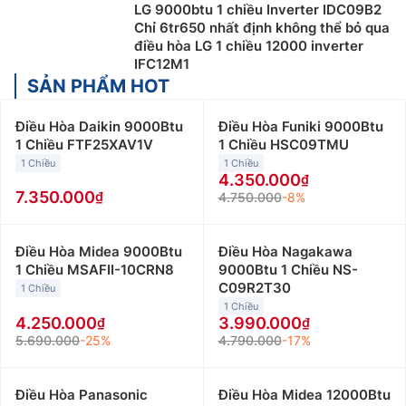
LG 9000btu 1 chiều Inverter IDC09B2
Chỉ 6tr650 nhất định không thể bỏ qua
điều hòa LG 1 chiều 12000 inverter
IFC12M1
SẢN PHẨM HOT
Điều Hòa Daikin 9000Btu
Điều Hòa Funiki 9000Btu
1 Chiều FTF25XAV1V
1 Chiều HSC09TMU
1 Chiều
1 Chiều
4.350.000
7.350.000
4.750.000
-8%
Điều Hòa Midea 9000Btu
Điều Hòa Nagakawa
1 Chiều MSAFII-10CRN8
9000Btu 1 Chiều NS-
C09R2T30
1 Chiều
1 Chiều
4.250.000
3.990.000
5.690.000
-25%
4.790.000
-17%
Điều Hòa Panasonic
Điều Hòa Midea 12000Btu