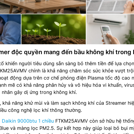
mer độc quyền mang đến bầu không khí trong 
ố khiến người tiêu dùng sẵn sàng bỏ thêm tiền để lựa chọn
FTKM25AVMV chính là khả năng chăm sóc sức khỏe vượt trội
oạt động dựa trên cơ chế phóng điện Plasma tốc độ cao 
ạnh mẽ có khả năng phân hủy và vô hiệu hóa vi khuẩn, viru
 nhân gây dị ứng trong không khí.
, khả năng khử mùi và làm sạch không khí của Streamer hi
iều công nghệ lọc khí thông thường.
 Daikin 9000btu 1 chiều
FTKM25AVMV còn sở hữu hệ thống
ue và màng lọc PM2.5. Sự kết hợp này giúp loại bỏ bụi mị