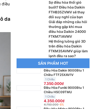
Sợ điều hòa thổi gió
u điều
buốt? Điều hòa Daikin
FTHB35ZVMV sẽ thay
đổi suy nghĩ của bạn
hô da
Giải đáp những câu hỏi
thường gặp khi mua
điều hòa Daikin 24000
FTKM71AVMV
Hệ thống luồng gió 3D
trên điều hòa Daikin
FTKM35AVMV giúp làm
lạnh đều ra sao?
SẢN PHẨM HOT
Điều Hòa Daikin 9000Btu 1
Chiều FTF25XAV1V
1 Chiều
7.350.000
Điều Hòa Funiki 9000Btu 1
Chiều HSC09TMU
1 Chiều
4.350.000
4.750.000
-8%
Điều Hòa Midea 9000Btu 1