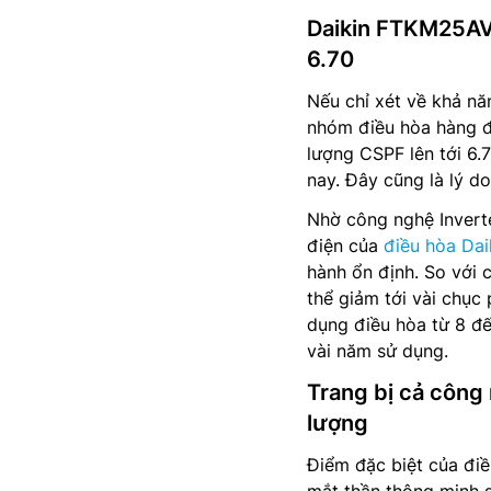
Daikin FTKM25AVMV
6.70
Nếu chỉ xét về khả nă
nhóm điều hòa hàng đầ
lượng CSPF lên tới 6.
nay. Đây cũng là lý d
Nhờ công nghệ Inverte
điện của
điều hòa Dai
hành ổn định. So với 
thể giảm tới vài chục
dụng điều hòa từ 8 đế
vài năm sử dụng.
Trang bị cả công
lượng
Điểm đặc biệt của đi