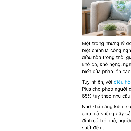
Một trong những lý do
biệt chính là công n
điều hòa trong thời g
khô da, khô họng, ng
biến của phần lớn các
Tuy nhiên, với
điều hò
Plus cho phép người 
65% tùy theo nhu cầu
Nhờ khả năng kiểm soá
chịu mà không gây cảm
đình có trẻ nhỏ, ngườ
suốt đêm.