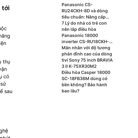
Panasonic CS-
 tới
RU24CKH-8D và dòng
tiêu chuẩn: Nâng cấp
nào đáng giá?
7 Lý do nhà có trẻ con
uộc
nên lắp điều hòa
 năng
Panasonic 18000
inverter CS-RU18CKH-
iện
8BD
Mãn nhãn với độ tương
phản đỉnh cao của dòng
tivi Sony 75 inch BRAVIA
u thụ
3 II K-75XR30M2
vận
Điều hòa Casper 18000
ụ có
SC-18FB36M dùng có
 sử
bền không? Bảo hành
kể sau
bao lâu?
nghệ