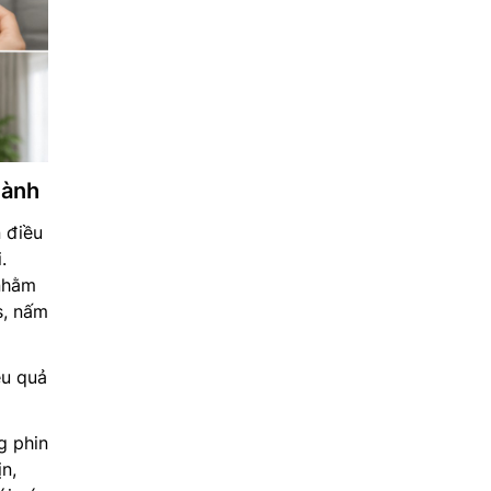
lành
 điều
.
nhằm
s, nấm
ệu quả
 phin
n,