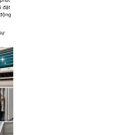
 phút
i đặt
 động
sự