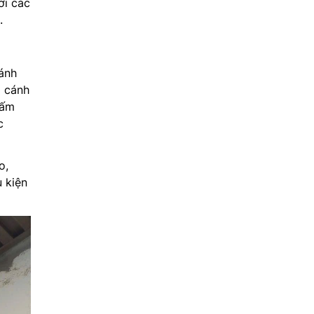
ới các
.
ánh
ị cánh
hấm
c
o,
u kiện