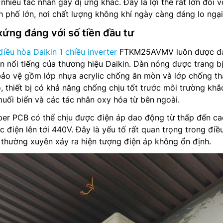
nhiều tác nhân gây dị ứng khác. Đây là lợi thế rất lớn đối v
nh phố lớn, nơi chất lượng không khí ngày càng đáng lo ngại
xứng đáng với số tiền đầu tư
điều hòa Daikin 1 chiều inverter
FTKM25AVMV luôn được đ
ền nổi tiếng của thương hiệu Daikin. Dàn nóng được trang b
 bảo vệ gồm lớp nhựa acrylic chống ăn mòn và lớp chống t
, thiết bị có khả năng chống chịu tốt trước môi trường khắ
 muối biển và các tác nhân oxy hóa từ bên ngoài.
per PCB có thể chịu được điện áp dao động từ thấp đến ca
 điện lên tới 440V. Đây là yếu tố rất quan trọng trong điề
m thường xuyên xảy ra hiện tượng điện áp không ổn định.