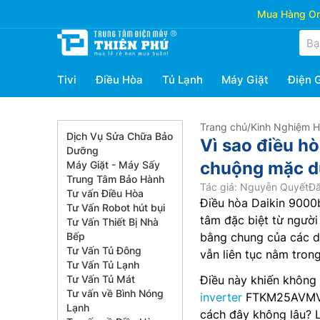
Mua Hàng Onl
Tivi
Điều Hòa
Tủ Lạnh
Máy Giặt
Điện 
Trang chủ
/
Kinh Nghiệm 
Dịch Vụ Sửa Chữa Bảo
Vì sao điều 
Dưỡng
chuộng mặc dù
Máy Giặt - Máy Sấy
Trung Tâm Bảo Hành
Tác giả: Nguyễn Quyết
Đă
Tư vấn Điều Hòa
Điều hòa Daikin 900
Tư Vấn Robot hút bụi
tâm đặc biệt từ người
Tư Vấn Thiết Bị Nhà
Bếp
bằng chung của các d
Tư Vấn Tủ Đông
vẫn liên tục nằm tron
Tư Vấn Tủ Lạnh
Tư Vấn Tủ Mát
Điều này khiến không í
Tư vấn về Bình Nóng
inverter
FTKM25AVMV lạ
Lạnh
cách đây không lâu? L