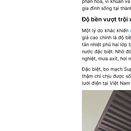
phấn hoa, vi khuẩn và 
gia đình sống tại thà
Độ bền vượt trội 
Một lý do khác khiến
giá cao chính là độ b
tản nhiệt phủ hai lớp
nước đặc biệt. Nhờ đó
nghiệt, mưa axit, hơi
Đặc biệt, bo mạch Su
thậm chí chịu được sốc
lưới điện tại Việt Na