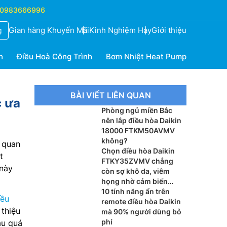
0983666996
Gian hàng Khuyến Mãi
Kinh Nghiệm Hay
Giới thiệu
g
h
Điều Hoà Công Trình
Bơm Nhiệt Heat Pump
BÀI VIẾT LIÊN QUAN
 ưa
Phòng ngủ miền Bắc
nên lắp điều hòa Daikin
18000 FTKM50AVMV
không?
 quan
Chọn điều hòa Daikin
t
FTKY35ZVMV chẳng
 này
còn sợ khô da, viêm
họng nhờ cảm biến
Humidity Sensor
10 tính năng ẩn trên
iều
remote điều hòa Daikin
thiệu
mà 90% người dùng bỏ
phí
au quá