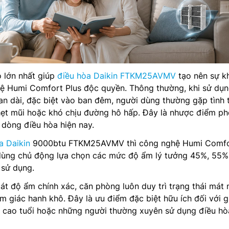
 lớn nhất giúp
điều hòa Daikin FTKM25AVMV
tạo nên sự k
ghệ Humi Comfort Plus độc quyền. Thông thường, khi sử dụ
ian dài, đặc biệt vào ban đêm, người dùng thường gặp tình 
hẹt mũi hoặc khó chịu đường hô hấp. Đây là nhược điểm ph
 dòng điều hòa hiện nay.
a Daikin
9000btu FTKM25AVMV thì công nghệ Humi Comfo
dùng chủ động lựa chọn các mức độ ẩm lý tưởng 45%, 55%
 sử dụng.
t độ ẩm chính xác, căn phòng luôn duy trì trạng thái mát
 giác hanh khô. Đây là ưu điểm đặc biệt hữu ích đối với g
i cao tuổi hoặc những người thường xuyên sử dụng điều hò