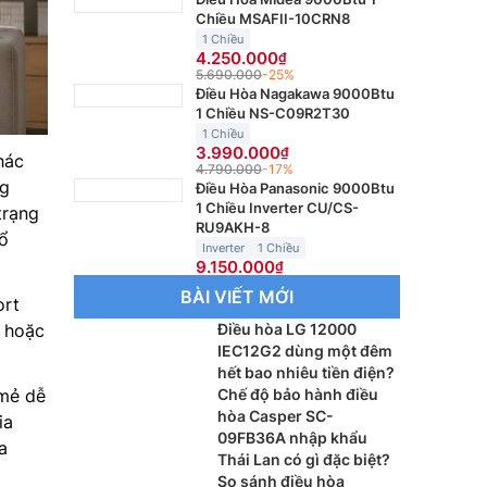
Chiều MSAFII-10CRN8
1 Chiều
4.250.000
5.690.000
-25%
Điều Hòa Nagakawa 9000Btu
1 Chiều NS-C09R2T30
1 Chiều
3.990.000
hác
4.790.000
-17%
ng
Điều Hòa Panasonic 9000Btu
1 Chiều Inverter CU/CS-
trạng
RU9AKH-8
ổ
Inverter
1 Chiều
9.150.000
BÀI VIẾT MỚI
rt
 hoặc
Điều hòa LG 12000
IEC12G2 dùng một đêm
hết bao nhiêu tiền điện?
 mẻ dễ
Chế độ bảo hành điều
hòa Casper SC-
ia
09FB36A nhập khẩu
a
Thái Lan có gì đặc biệt?
So sánh điều hòa