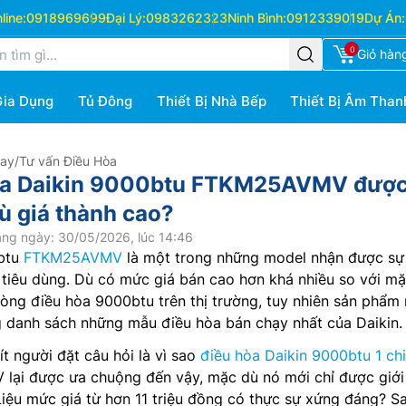
ine:
0918969699
Đại Lý:
0983262323
Ninh Bình:
0912339019
Dự Án:
0
Giỏ hàn
Gia Dụng
Tủ Đông
Thiết Bị Nhà Bếp
Thiết Bị Âm Than
Hay
/
Tư vấn Điều Hòa
hòa Daikin 9000btu FTKM25AVMV được
 giá thành cao?
ng ngày: 30/05/2026, lúc 14:46
0btu
FTKM25AVMV
là một trong những model nhận được sự
 tiêu dùng. Dù có mức giá bán cao hơn khá nhiều so với mặ
òng điều hòa 9000btu trên thị trường, tuy nhiên sản phẩm
g danh sách những mẫu điều hòa bán chạy nhất của Daikin.
t người đặt câu hỏi là vì sao
điều hòa Daikin 9000btu 1 ch
i được ưa chuộng đến vậy, mặc dù nó mới chỉ được giới 
iệu mức giá từ hơn 11 triệu đồng có thực sự xứng đáng? S