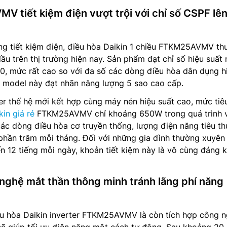
 tiết kiệm điện vượt trội với chỉ số CSPF lên
ng tiết kiệm điện, điều hòa Daikin 1 chiều FTKM25AVMV th
u trên thị trường hiện nay. Sản phẩm đạt chỉ số hiệu suất
70, mức rất cao so với đa số các dòng điều hòa dân dụng h
o model này đạt nhãn năng lượng 5 sao cao cấp.
r thế hệ mới kết hợp cùng máy nén hiệu suất cao, mức tiê
kin giá rẻ
FTKM25AVMV chỉ khoảng 650W trong quá trình 
các dòng điều hòa cơ truyền thống, lượng điện năng tiêu th
 phần trăm mỗi tháng. Đối với những gia đình thường xuyên
n 12 tiếng mỗi ngày, khoản tiết kiệm này là vô cùng đáng 
 nghệ mắt thần thông minh tránh lãng phí năng
ều hòa Daikin inverter FTKM25AVMV là còn tích hợp công 