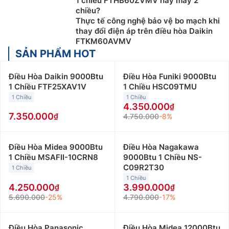
1 chiều FTHB60ZVMV hay máy 2
chiều?
Thực tế công nghệ bảo vệ bo mạch khi
thay đổi điện áp trên điều hòa Daikin
FTKM60AVMV
SẢN PHẨM HOT
Điều Hòa Daikin 9000Btu
Điều Hòa Funiki 9000Btu
1 Chiều FTF25XAV1V
1 Chiều HSC09TMU
1 Chiều
1 Chiều
4.350.000
7.350.000
4.750.000
-8%
Điều Hòa Midea 9000Btu
Điều Hòa Nagakawa
1 Chiều MSAFII-10CRN8
9000Btu 1 Chiều NS-
C09R2T30
1 Chiều
1 Chiều
4.250.000
3.990.000
5.690.000
-25%
4.790.000
-17%
Điều Hòa Panasonic
Điều Hòa Midea 12000Btu