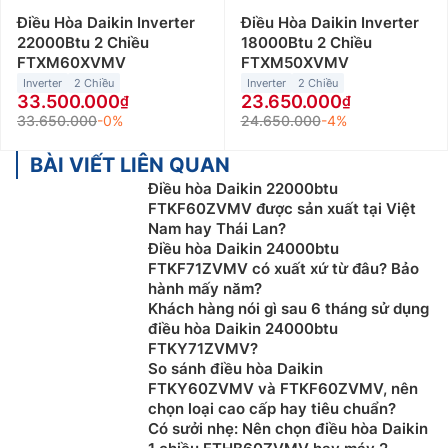
Điều Hòa Daikin Inverter
Điều Hòa Daikin Inverter
22000Btu 2 Chiều
18000Btu 2 Chiều
FTXM60XVMV
FTXM50XVMV
Inverter
2 Chiều
Inverter
2 Chiều
33.500.000
23.650.000
33.650.000
-0%
24.650.000
-4%
BÀI VIẾT LIÊN QUAN
Điều hòa Daikin 22000btu
FTKF60ZVMV được sản xuất tại Việt
Nam hay Thái Lan?
Điều hòa Daikin 24000btu
FTKF71ZVMV có xuất xứ từ đâu? Bảo
hành mấy năm?
Khách hàng nói gì sau 6 tháng sử dụng
điều hòa Daikin 24000btu
FTKY71ZVMV?
So sánh điều hòa Daikin
FTKY60ZVMV và FTKF60ZVMV, nên
chọn loại cao cấp hay tiêu chuẩn?
Có sưởi nhẹ: Nên chọn điều hòa Daikin