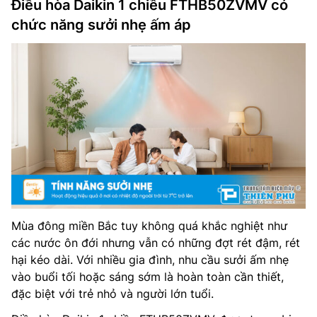
Điều hòa Daikin 1 chiều FTHB50ZVMV có
chức năng sưởi nhẹ ấm áp
Mùa đông miền Bắc tuy không quá khắc nghiệt như
các nước ôn đới nhưng vẫn có những đợt rét đậm, rét
hại kéo dài. Với nhiều gia đình, nhu cầu sưởi ấm nhẹ
vào buổi tối hoặc sáng sớm là hoàn toàn cần thiết,
đặc biệt với trẻ nhỏ và người lớn tuổi.