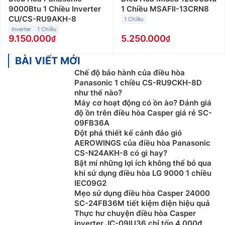
9000Btu 1 Chiều Inverter
1 Chiều MSAFII-13CRN8
CU/CS-RU9AKH-8
1 Chiều
Inverter
1 Chiều
9.150.000
5.250.000
BÀI VIẾT MỚI
Chế độ bảo hành của điều hòa
Panasonic 1 chiều CS-RU9CKH-8D
như thế nào?
Máy cơ hoạt động có ồn ào? Đánh giá
độ ồn trên điều hòa Casper giá rẻ SC-
09FB36A
Đột phá thiết kế cánh đảo gió
AEROWINGS của điều hòa Panasonic
CS-N24AKH-8 có gì hay?
Bật mí những lợi ích không thể bỏ qua
khi sử dụng điều hòa LG 9000 1 chiều
IEC09G2
Mẹo sử dụng điều hòa Casper 24000
SC-24FB36M tiết kiệm điện hiệu quả
Thực hư chuyện điều hòa Casper
inverter JC-09IU36 chỉ tốn 4.000đ