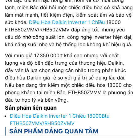
Với đặc thù khí hậu nóng ẩm, nồm và có mùa đông
lạnh, miền Bắc đòi hỏi một chiếc điều hòa có khả năng
làm mát mạnh, tiết kiệm điện, kiểm soát ẩm và bảo vệ
sức khỏe.
Điều Hòa Daikin Inverter 1 Chiều
18000
FTHB50ZVMV/RHB50ZVMV đáp ứng tốt những yêu
cầu đó nhờ công suất lớn, công nghệ Inverter hiện đại,
khả năng sưởi nhẹ và hệ thống lọc không khí hiệu quả.
Với mức giá 17.350.000đ khá cao nhưng với chất
lượng và độ bền đặc trưng của thương hiệu Daikin,
đây vẫn là lựa chọn đáng cân nhắc trong phân khúc
điều hòa Daikin giá rẻ so với giá trị sử dụng lâu dài.
Nếu bạn đang tìm kiếm một chiếc điều hòa 18000 cho
phòng khách tại miền Bắc, FTHB50ZVMV là phương án
đầu tư hợp lý và bền vững.
Sản phẩm liên quan
Điều Hòa Daikin Inverter 1 Chiều 18000Btu
FTHB50ZVMV/RHB50ZVMV
SẢN PHẨM ĐÁNG QUAN TÂM