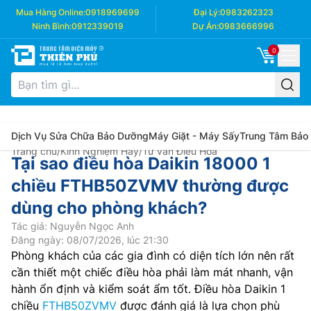
Mua Hàng Online:
0918969699
Đại Lý:
0983262323
Ninh Bình:
0912339019
Dự Án:
0983666996
0
Dịch Vụ Sửa Chữa Bảo Dưỡng
Máy Giặt - Máy Sấy
Trung Tâm Bảo
Trang chủ
/
Kinh Nghiệm Hay
/
Tư vấn Điều Hòa
Tại sao điều hòa Daikin 18000 1
chiều FTHB50ZVMV thường được
dùng cho phòng khách?
Tác giả: Nguyễn Ngọc Anh
Đăng ngày: 08/07/2026, lúc 21:30
Phòng khách của các gia đình có diện tích lớn nên rất
cần thiết một chiếc điều hòa phải làm mát nhanh, vận
hành ổn định và kiểm soát ẩm tốt. Điều hòa Daikin 1
chiều
FTHB50ZVMV
được đánh giá là lựa chọn phù