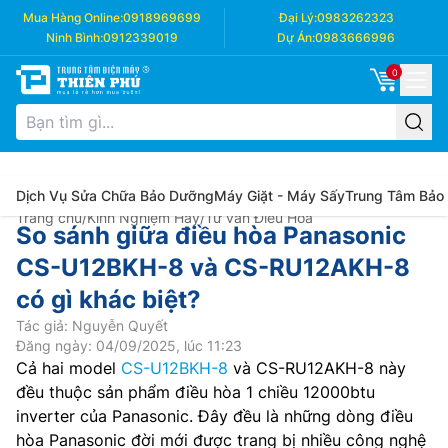
Mua Hàng Online:
0918969699
Đại Lý:
0983262323
Ninh Bình:
0912339019
Dự Án:
0983666996
0
Dịch Vụ Sửa Chữa Bảo Dưỡng
Máy Giặt - Máy Sấy
Trung Tâm Bảo
Trang chủ
/
Kinh Nghiệm Hay
/
Tư vấn Điều Hòa
So sánh giữa điều hòa Panasonic
CS-U12BKH-8 và CS-RU12AKH-8
có gì khác biệt?
Tác giả: Nguyễn Quyết
Đăng ngày: 04/09/2025, lúc 11:23
Cả hai model
CS-U12BKH-8
và CS-RU12AKH-8 này
đều thuộc sản phẩm điều hòa 1 chiều 12000btu
inverter của Panasonic. Đây đều là những dòng điều
hòa Panasonic đời mới được trang bị nhiều công nghệ