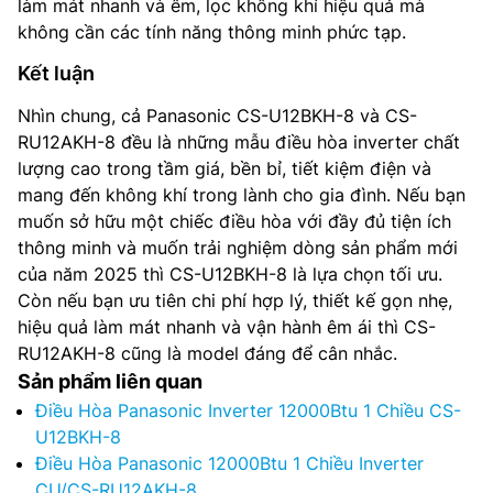
làm mát nhanh và êm, lọc không khí hiệu quả mà
không cần các tính năng thông minh phức tạp.
Kết luận
Nhìn chung, cả Panasonic CS-U12BKH-8 và CS-
RU12AKH-8 đều là những mẫu điều hòa inverter chất
lượng cao trong tầm giá, bền bỉ, tiết kiệm điện và
mang đến không khí trong lành cho gia đình. Nếu bạn
muốn sở hữu một chiếc điều hòa với đầy đủ tiện ích
thông minh và muốn trải nghiệm dòng sản phẩm mới
của năm 2025 thì CS-U12BKH-8 là lựa chọn tối ưu.
Còn nếu bạn ưu tiên chi phí hợp lý, thiết kế gọn nhẹ,
hiệu quả làm mát nhanh và vận hành êm ái thì CS-
RU12AKH-8 cũng là model đáng để cân nhắc.
Sản phẩm liên quan
Điều Hòa Panasonic Inverter 12000Btu 1 Chiều CS-
U12BKH-8
Điều Hòa Panasonic 12000Btu 1 Chiều Inverter
CU/CS-RU12AKH-8