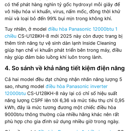
có thể phát hàng nghìn tỷ gốc hydroxyl mỗi giây để
vô hiệu hóa vi khuẩn, virus, nấm mốc, đồng thời khử
mùi và loại bỏ đến 99% bụi mịn trong không khí.
Tuy nhiên, ở model
điều hòa Panasonic 12000btu 1
chiều
CS-U12BKH-8 mới 2025 này còn được trang bị
thêm tính năng tự vệ sinh dàn lạnh Inside Cleaning
giúp hạn chế vi khuẩn phát triển bên trong máy, điều
này giúp đảm bảo luồng khí luôn trong lành.
4. So sánh về khả năng tiết kiệm điện năng
Cả hai model đều đạt chứng nhận nhãn năng lượng 5
sao, nhưng model
điều hòa Panasonic inverter
12000btu
CS-U12BKH-8 này lại có chỉ số hiệu suất
năng lượng CSPF lên tới 6,36 và mức tiêu thụ chỉ 0,95
kWh, đây là mức tương đương một chiếc điều hòa
9000btu thông thường của nhiều hãng khác nên rất
phù hợp cho gia đình sử dụng nhiều giờ trong ngày.