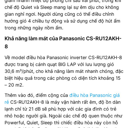
giảm nhanh nhiệt độ phòng chỉ sau vài phút, trong khi
chế độ Quiet và Sleep mang lại sự êm dịu cho không
gian nghỉ ngơi. Người dùng cũng có thể điều chỉnh
hướng gió 4 chiều tự động và sử dụng chế độ hút ẩm
trong những ngày nồm ẩm.
Khả năng làm mát của Panasonic CS-RU12AKH-
8
Về model điều hòa Panasonic inverter CS-RU12AKH-8
được trang bị cánh quạt BIG LAP với lưu lượng gió
30,6 m³/phút, cho khả năng làm mát nhanh chóng, đặc
biệt hiệu quả trong các phòng có diện tích khoảng 15
– 20 m2.
Thêm vào đó, điểm cộng của
điều hòa Panasonic giá
rẻ
CS-RU12AKH-8 là máy vận hành rất êm, độ ồn dàn
lạnh chỉ từ 21 dB sẽ phù hợp với các gia đình có trẻ
nhỏ hoặc người già. Ngoài các chế độ quen thuộc như
Powerful, Quiet, Sleep thì chiếc điều hòa này còn hỗ