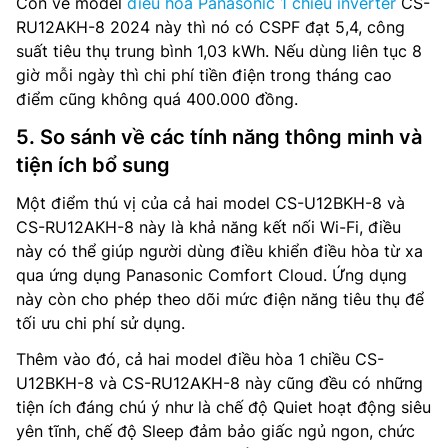
Còn về model
điều hòa Panasonic 1 chiều inverter
CS-
RU12AKH-8 2024 này thì nó có CSPF đạt 5,4, công
suất tiêu thụ trung bình 1,03 kWh. Nếu dùng liên tục 8
giờ mỗi ngày thì chi phí tiền điện trong tháng cao
điểm cũng không quá 400.000 đồng.
5. So sánh về các tính năng thông minh và
tiện ích bổ sung
Một điểm thú vị của cả hai model CS-U12BKH-8 và
CS-RU12AKH-8 này là khả năng kết nối Wi-Fi, điều
này có thể giúp người dùng điều khiển điều hòa từ xa
qua ứng dụng Panasonic Comfort Cloud. Ứng dụng
này còn cho phép theo dõi mức điện năng tiêu thụ để
tối ưu chi phí sử dụng.
Thêm vào đó, cả hai model điều hòa 1 chiều CS-
U12BKH-8 và CS-RU12AKH-8 này cũng đều có những
tiện ích đáng chú ý như là chế độ Quiet hoạt động siêu
yên tĩnh, chế độ Sleep đảm bảo giấc ngủ ngon, chức