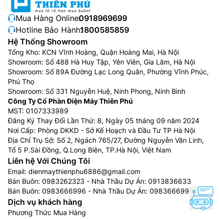
Mua Hàng Online:
0918969699
Hotline Bảo Hành:
1800585859
Hệ Thống Showroom
Tổng Kho: KCN Vĩnh Hoàng, Quận Hoàng Mai, Hà Nội
Showroom: Số 488 Hà Huy Tập, Yên Viên, Gia Lâm, Hà Nội
Showroom: Số 89A Đường Lạc Long Quân, Phường Vĩnh Phúc,
Phú Thọ
Showroom: Số 331 Nguyễn Huệ, Ninh Phong, Ninh Bình
Công Ty Cổ Phần Điện Máy Thiên Phú
MST: 0107333989
Đăng Ký Thay Đổi Lần Thứ: 8, Ngày 05 tháng 09 năm 2024
Nơi Cấp: Phòng DKKD - Sở Kế Hoạch và Đầu Tư TP Hà Nội
Địa Chỉ Trụ Sở: Số 2, Ngách 765/27, Đường Nguyễn Văn Linh,
Tổ 5 P.Sài Đồng, Q.Long Biên, TP.Hà Nội, Việt Nam
Liên hệ Với Chúng Tôi
Email:
dienmaythienphu6886@gmail.com
Bán Buôn:
0983262323
- Nhà Thầu Dự Án:
0913836633
Bán Buôn:
0983666996
- Nhà Thầu Dự Án:
0983666996
Dịch vụ khách hàng
Phương Thức Mua Hàng