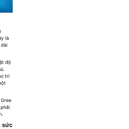
5
ây là
 dài
ật độ
ú.
ị trí
một
ì Gree
 phải
n.
g sức