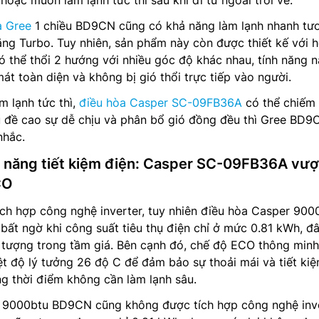
hoặc muốn làm lạnh tức thì sau khi đi từ ngoài trời về.
a Gree
1 chiều BD9CN cũng có khả năng làm lạnh nhanh tư
ăng Turbo. Tuy nhiên, sản phẩm này còn được thiết kế với 
ó thể thổi 2 hướng với nhiều góc độ khác nhau, tính năng 
át toàn diện và không bị gió thổi trực tiếp vào người.
àm lạnh tức thì,
điều hòa Casper SC-09FB36A
có thể chiếm
u đề cao sự dễ chịu và phân bổ gió đồng đều thì Gree BD9C
nhắc.
ả năng tiết kiệm điện: Casper SC-09FB36A vượ
CO
ch hợp công nghệ inverter, tuy nhiên điều hòa Casper 900
t ngờ khi công suất tiêu thụ điện chỉ ở mức 0.81 kWh, đâ
 tượng trong tầm giá. Bên cạnh đó, chế độ ECO thông minh
ệt độ lý tưởng 26 độ C để đảm bảo sự thoải mái và tiết ki
ng thời điểm không cần làm lạnh sâu.
 9000btu BD9CN cũng không được tích hợp công nghệ inve