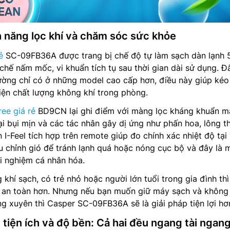
h năng lọc khí và chăm sóc sức khỏe
ẻ
SC-09FB36A được trang bị chế độ tự làm sạch dàn lạnh 
chế nấm mốc, vi khuẩn tích tụ sau thời gian dài sử dụng. Đ
ường chỉ có ở những model cao cấp hơn, điều này giúp kéo
hiện chất lượng không khí trong phòng.
ee giá rẻ
BD9CN lại ghi điểm với màng lọc kháng khuẩn m
ại bụi mịn và các tác nhân gây dị ứng như phấn hoa, lông th
I-Feel tích hợp trên remote giúp đo chính xác nhiệt độ tại v
u chỉnh gió để tránh lạnh quá hoặc nóng cục bộ và đây là 
i nghiệm cá nhân hóa.
khí sạch, có trẻ nhỏ hoặc người lớn tuổi trong gia đình th
 an toàn hơn. Nhưng nếu bạn muốn giữ máy sạch và không
ng xuyên thì Casper SC-09FB36A sẽ là giải pháp tiện lợi hơ
 tiện ích và độ bền: Cả hai đều ngang tài ngan