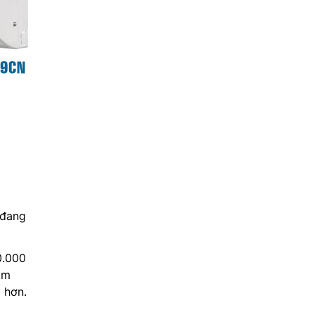
 đang
0.000
ảm
g hơn.