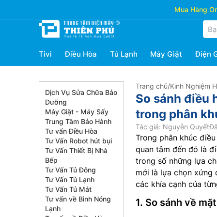
Mua Hàng Onl
Tivi
Điều Hòa
Tủ Lạnh
Máy Giặt
Điện 
Trang chủ
/
Kinh Nghiệm 
Dịch Vụ Sửa Chữa Bảo
So sánh điều
Dưỡng
trong phân khú
Máy Giặt - Máy Sấy
Trung Tâm Bảo Hành
Tác giả: Nguyễn Quyết
Đă
Tư vấn Điều Hòa
Trong phân khúc điều 
Tư Vấn Robot hút bụi
quan tâm đến đó là đ
Tư Vấn Thiết Bị Nhà
Bếp
trong số những lựa ch
Tư Vấn Tủ Đông
mới là lựa chọn xứng 
Tư Vấn Tủ Lạnh
các khía cạnh của từn
Tư Vấn Tủ Mát
Tư vấn về Bình Nóng
1. So sánh về mặt
Lạnh