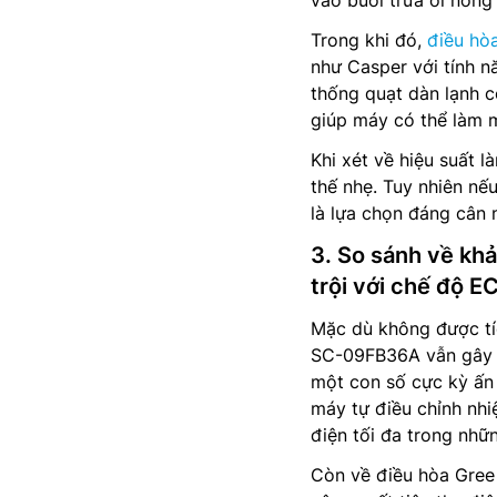
vào buổi trưa oi nóng 
Trong khi đó,
điều hò
như Casper với tính n
thống quạt dàn lạnh c
giúp máy có thể làm m
Khi xét về hiệu suất l
thế nhẹ. Tuy nhiên nế
là lựa chọn đáng cân 
3. So sánh về kh
trội với chế độ E
Mặc dù không được tí
SC-09FB36A vẫn gây bấ
một con số cực kỳ ấn
máy tự điều chỉnh nhi
điện tối đa trong nhữ
Còn về điều hòa Gree