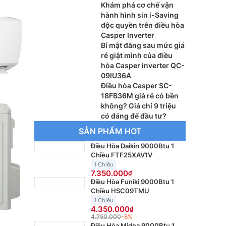
Khám phá cơ chế vận
hành hình sin i-Saving
độc quyền trên điều hòa
Casper Inverter
Bí mật đằng sau mức giá
rẻ giật mình của điều
hòa Casper inverter QC-
09IU36A
Điều hòa Casper SC-
18FB36M giá rẻ có bền
không? Giá chỉ 9 triệu
có đáng để đầu tư?
SẢN PHẨM HOT
Điều Hòa Daikin 9000Btu 1
Chiều FTF25XAV1V
1 Chiều
7.350.000
Điều Hòa Funiki 9000Btu 1
Chiều HSC09TMU
1 Chiều
4.350.000
4.750.000
-8%
Điều Hòa Midea 9000Btu 1