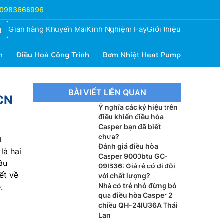
0983666996
Gian hàng Khuyến Mãi
Kinh Nghiệm Hay
Giới thiệu
g
h
Điều Hoà Công Trình
Bơm Nhiệt Heat Pump
BÀI VIẾT LIÊN QUAN
CN
Ý nghĩa các ký hiệu trên
điều khiển điều hòa
Casper bạn đã biết
chưa?
i
Đánh giá điều hòa
là hai
Casper 9000btu GC-
âu
09IB36: Giá rẻ có đi đôi
ết về
với chất lượng?
Nhà có trẻ nhỏ đừng bỏ
.
qua điều hòa Casper 2
chiều QH-24IU36A Thái
Lan