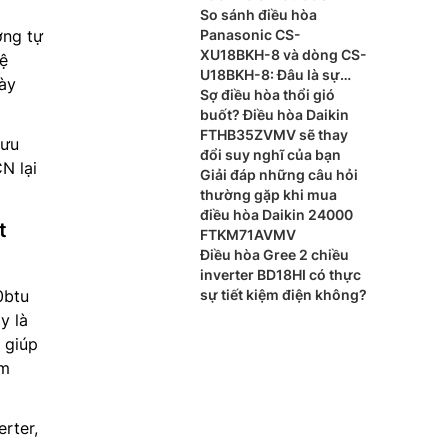
So sánh điều hòa
ơng tự
Panasonic CS-
XU18BKH-8 và dòng CS-
hệ
U18BKH-8: Đâu là sự
này
khác biệt?
Sợ điều hòa thổi gió
buốt? Điều hòa Daikin
FTHB35ZVMV sẽ thay
 ưu
đổi suy nghĩ của bạn
N lại
Giải đáp những câu hỏi
thường gặp khi mua
điều hòa Daikin 24000
t
FTKM71AVMV
Điều hòa Gree 2 chiều
inverter BD18HI có thực
0btu
sự tiết kiệm điện không?
y là
 giúp
ệm
rter,