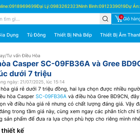
ine:
0918969699
Đại Lý:
0983262323
Ninh Bình:
0912339019
Dự Án:
0
Giỏ hàn
Gia Dụng
Tủ Đông
Thiết Bị Nhà Bếp
Thiết Bị Âm Than
Hay
/
Tư vấn Điều Hòa
 hòa Casper SC-09FB36A và Gree BD9
c dưới 7 triệu
ng ngày: 21/07/2025, lúc 15:14
hòa giá rẻ dưới 7 triệu đồng, hai lựa chọn được nhiều ngườ
iều hòa Casper
SC-09FB36A
và điều hòa Gree BD9CN, đây 
ọn về điều hòa giá rẻ nhưng có chất lượng đáng giá. Vậy đ
đáng trong tầm giá này, cùng xem ngay các phân tích chi ti
g sản phẩm để đưa ra lựa chọn phù hợp cho riêng mình nhé
 thiết kế