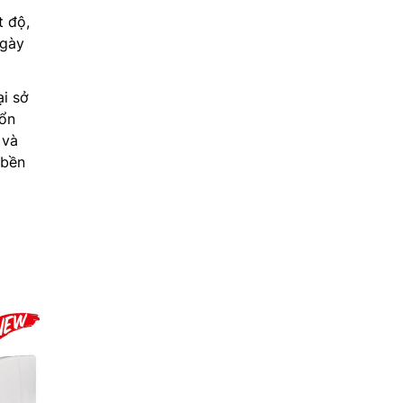
t độ,
ngày
i sở
 ổn
 và
 bền