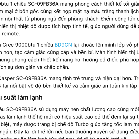
tu 1 chiều SC-09FB36A mang phong cách thiết kế tối giả
m mại ở bốn góc cùng kết hợp mặt nạ màu trắng thanh lịch
an nội thất từ phòng ngủ đến phòng khách. Điểm cộng lớn 
iển thị nhiệt độ được tích hợp tinh tế, giúp người dùng dễ
 remote.
a Gree 9000btu 1 chiều
BD9CN
lại khoác lên mình lớp vỏ p
 hơn, tạo cảm giác cứng cáp và bền bỉ. Màn hình hiển thị 
hưng phong cách thiết kế mang hơi hướng cổ điển, phù hợ
ích sự đơn giản và chắc chắn.
Casper SC-09FB36A mang tính trẻ trung và hiện đại hơn. T
lại nổi bật về độ bền thiết kế và cảm giác an toàn khi lắp 
u suất làm lạnh
iều SC-09FB36A sử dụng máy nén chất lượng cao cùng môi
gas làm lạnh thế hệ mới có hiệu suất cao có thể đem lại sự 
 biệt, máy được trang bị chế độ Turbo giúp tăng tốc làm m
 ngắn. Đây là lợi thế lớn nếu bạn thường xuyên sử dụng điề