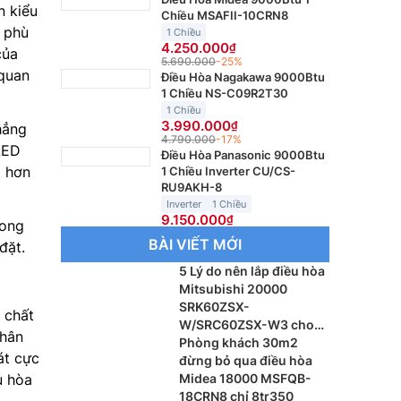
n kiểu
Chiều MSAFII-10CRN8
 phù
1 Chiều
4.250.000
của
5.690.000
-25%
 quan
Điều Hòa Nagakawa 9000Btu
1 Chiều NS-C09R2T30
1 Chiều
3.990.000
hẳng
4.790.000
-17%
LED
Điều Hòa Panasonic 9000Btu
p hơn
1 Chiều Inverter CU/CS-
RU9AKH-8
Inverter
1 Chiều
9.150.000
rong
BÀI VIẾT MỚI
đặt.
5 Lý do nên lắp điều hòa
Mitsubishi 20000
SRK60ZSX-
 chất
W/SRC60ZSX-W3 cho
thân
phòng khách
Phòng khách 30m2
át cực
đừng bỏ qua điều hòa
u hòa
Midea 18000 MSFQB-
18CRN8 chỉ 8tr350