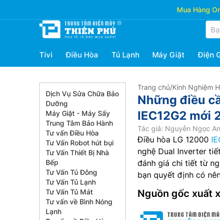
Mua Hàng Onl
Tivi
Điều Hòa
Tủ Lạnh
Máy Giặt
Điện 
Trang chủ
/
Kinh Nghiệm 
Dịch Vụ Sửa Chữa Bảo
Những điều cầ
Dưỡng
IEC12G2 mới 2
Máy Giặt - Máy Sấy
Trung Tâm Bảo Hành
Tác giả: Nguyễn Ngọc A
Tư vấn Điều Hòa
Điều hòa LG 12000
I
Tư Vấn Robot hút bụi
nghệ Dual Inverter tiế
Tư Vấn Thiết Bị Nhà
Bếp
đánh giá chi tiết từ 
Tư Vấn Tủ Đông
bạn quyết định có nên
Tư Vấn Tủ Lạnh
Tư Vấn Tủ Mát
Nguồn gốc xuất 
Tư vấn về Bình Nóng
Lạnh