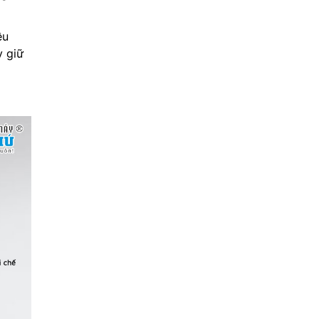
ều
y giữ