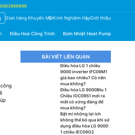
0983666996
Gian hàng Khuyến Mãi
Kinh Nghiệm Hay
Giới thiệu
g
h
Điều Hoà Công Trình
Bơm Nhiệt Heat Pump
BÀI VIẾT LIÊN QUAN
Điều hòa LG 1 chiều
9000 inverter IFC09M1
giá bao nhiêu? Có nên
mua không?
 công
Điều hòa LG 9000Btu 1
ẽ
Chiều IOC09S1 mới ra
iúp
mắt có xứng đáng để
mua không?
Bật mí những lợi ích
không thể bỏ qua khi sử
dụng điều hòa LG 9000
1 chiều IEC09G2