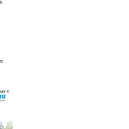
ch
ức