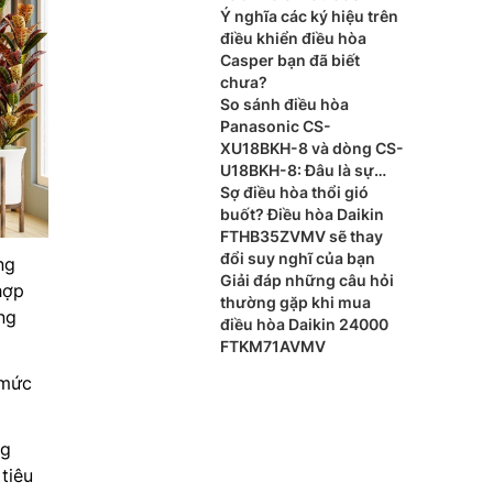
Ý nghĩa các ký hiệu trên
điều khiển điều hòa
Casper bạn đã biết
chưa?
So sánh điều hòa
Panasonic CS-
XU18BKH-8 và dòng CS-
U18BKH-8: Đâu là sự
khác biệt?
Sợ điều hòa thổi gió
buốt? Điều hòa Daikin
FTHB35ZVMV sẽ thay
đổi suy nghĩ của bạn
ng
Giải đáp những câu hỏi
hợp
thường gặp khi mua
ng
điều hòa Daikin 24000
FTKM71AVMV
 mức
ng
tiêu