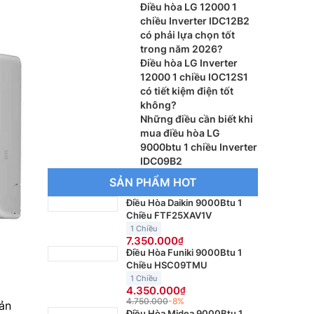
Điều hòa LG 12000 1
chiều Inverter IDC12B2
có phải lựa chọn tốt
trong năm 2026?
Điều hòa LG Inverter
12000 1 chiều IOC12S1
có tiết kiệm điện tốt
không?
Những điều cần biết khi
mua điều hòa LG
9000btu 1 chiều Inverter
IDC09B2
SẢN PHẨM HOT
Điều Hòa Daikin 9000Btu 1
Chiều FTF25XAV1V
1 Chiều
7.350.000
Điều Hòa Funiki 9000Btu 1
Chiều HSC09TMU
1 Chiều
4.350.000
4.750.000
-8%
ản
Điều Hòa Midea 9000Btu 1