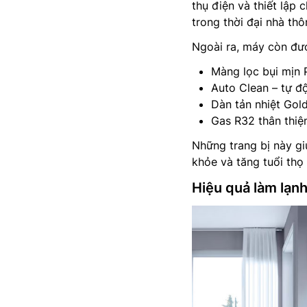
thụ điện và thiết lập
trong thời đại nhà th
Ngoài ra, máy còn đượ
Màng lọc bụi mịn 
Auto Clean – tự đ
Dàn tản nhiệt Gol
Gas R32 thân thiệ
Những trang bị này g
khỏe và tăng tuổi thọ
Hiệu quả làm lạn