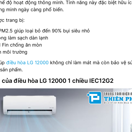
 chế độ hoạt động thông minh. Tính năng này đặc biệt hữu í
ông minh ngày càng phổ biến.
c trang bị:
PM2.5 giúp loại bỏ đến 90% bụi siêu nhỏ
ộng làm sạch dàn lạnh
d Fin chống ăn mòn
n môi trường
iúp
điều hòa LG 12000
không chỉ làm mát mà còn bảo vệ s
 sản phẩm.
h của điều hòa LG 12000 1 chiều IEC12G2