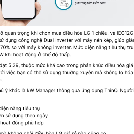
 tố quan trọng khi chọn mua điều hòa LG 1 chiều, và IEC12
 sử dụng công nghệ Dual Inverter với máy nén kép, giúp giả
 70% so với máy không inverter. Mức điện năng tiêu thụ tr
W khi hoạt động ở chế độ thấp.
đạt 5,29, thuộc mức khá cao trong phân khúc điều hòa giá 
với việc bạn có thể sử dụng thường xuyên mà không lo hóa
n.
hú ý khác là kW Manager thông qua ứng dụng ThinQ. Ngườ
 điện năng tiêu thụ
ện sử dụng theo ngày
 hoạt động phù hợp
mà không phải điều hòa LG giá rẻ nào cũng có.