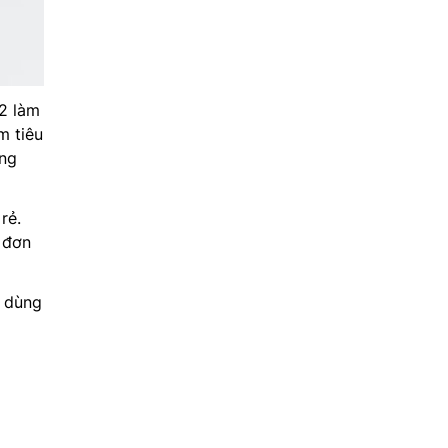
G2 làm
m tiêu
ung
rẻ.
 đơn
i dùng