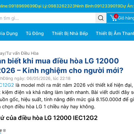
ine:
0918969699
Đại Lý:
0983262323
Ninh Bình:
0912339019
Dự Án:
0
Giỏ hàn
Gia Dụng
Tủ Đông
Thiết Bị Nhà Bếp
Thiết Bị Âm Than
Hay
/
Tư vấn Điều Hòa
n biết khi mua điều hòa LG 12000
026 – Kinh nghiệm cho người mới?
nh
Đăng ngày: 06/05/2026, lúc 22:18
EC12G2
là model mới ra mắt năm 2026 với thiết kế hiện đại,
t kiệm điện và khả năng làm lạnh nhanh. Bài viết dưới đây s
nguồn gốc, hiệu suất, tính năng đến mức giá 8.150.000đ để g
 chọn điều hòa LG 1 chiều này hay không.
xứ của điều hòa LG 12000 IEC12G2