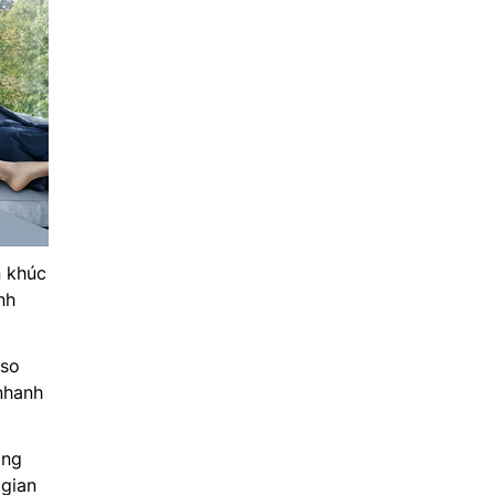
n khúc
nh
 so
nhanh
ồng
 gian