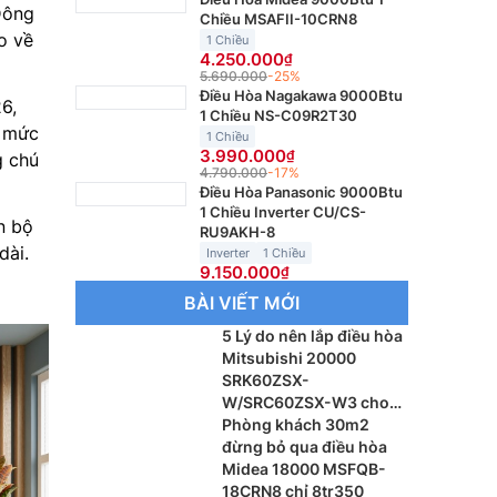
Đông
Chiều MSAFII-10CRN8
o về
1 Chiều
4.250.000
5.690.000
-25%
Điều Hòa Nagakawa 9000Btu
6,
1 Chiều NS-C09R2T30
i mức
1 Chiều
3.990.000
 chú
4.790.000
-17%
Điều Hòa Panasonic 9000Btu
1 Chiều Inverter CU/CS-
n bộ
RU9AKH-8
dài.
Inverter
1 Chiều
9.150.000
BÀI VIẾT MỚI
5 Lý do nên lắp điều hòa
Mitsubishi 20000
SRK60ZSX-
W/SRC60ZSX-W3 cho
phòng khách
Phòng khách 30m2
đừng bỏ qua điều hòa
Midea 18000 MSFQB-
18CRN8 chỉ 8tr350