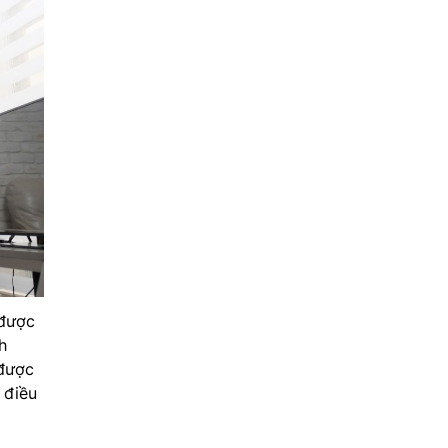
 được
h
 được
 điều