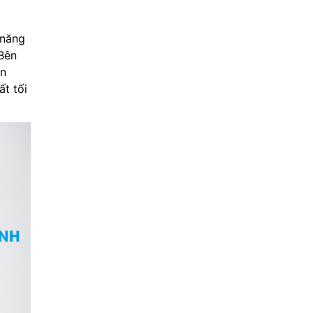
 năng
Bên
an
ất tối