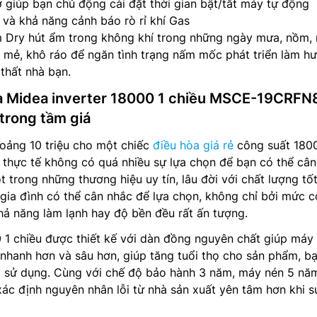
 giúp bạn chủ động cài đặt thời gian bật/tắt máy tự động
và khả năng cảnh báo rò rỉ khí Gas
 Dry hút ẩm trong không khí trong những ngày mưa, nồm,
t mẻ, khô ráo để ngăn tình trạng nấm mốc phát triển làm h
 thất nhà bạn.
òa Midea inverter 18000 1 chiều MSCE-19CRFN8
trong tầm giá
oảng 10 triệu cho một chiếc
điều hòa giá rẻ
công suất 180
ên thực tế không có quá nhiều sự lựa chọn để bạn có thể cân
 trong những thương hiệu uy tín, lâu đời với chất lượng tố
gia đình có thể cân nhắc để lựa chọn, không chỉ bởi mức 
ả năng làm lạnh hay độ bền đều rất ấn tượng.
 1 chiều được thiết kế với dàn đồng nguyên chất giúp máy
 nhanh hơn và sâu hơn, giúp tăng tuổi thọ cho sản phẩm, b
i sử dụng. Cùng với chế độ bảo hành 3 năm, máy nén 5 nă
ác định nguyên nhân lỗi từ nhà sản xuất yên tâm hơn khi s