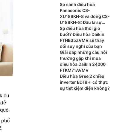
So sánh điều hòa
Panasonic CS-
XU18BKH-8 và dòng CS-
U18BKH-8: Đâu là sự
khác biệt?
Sợ điều hòa thổi gió
buốt? Điều hòa Daikin
FTHB35ZVMV sẽ thay
đổi suy nghĩ của bạn
Giải đáp những câu hỏi
thường gặp khi mua
điều hòa Daikin 24000
FTKM71AVMV
Điều hòa Gree 2 chiều
inverter BD18HI có thực
sự tiết kiệm điện không?
kiểu
 dễ
 quẻ.
 phổ
2.