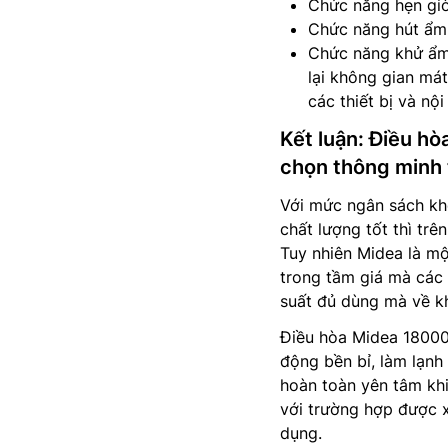
Chức năng hẹn giờ
Chức năng hút ẩm 
Chức năng khử ẩm
lại không gian má
các thiết bị và nội
Kết luận: Điều h
chọn thông minh 
Với mức ngân sách kh
chất lượng tốt thì tr
Tuy nhiên Midea là một
trong tầm giá mà các 
suất đủ dùng mà về kh
Điều hòa Midea 18000
động bền bỉ, làm lạnh
hoàn toàn yên tâm kh
với trường hợp được x
dụng.