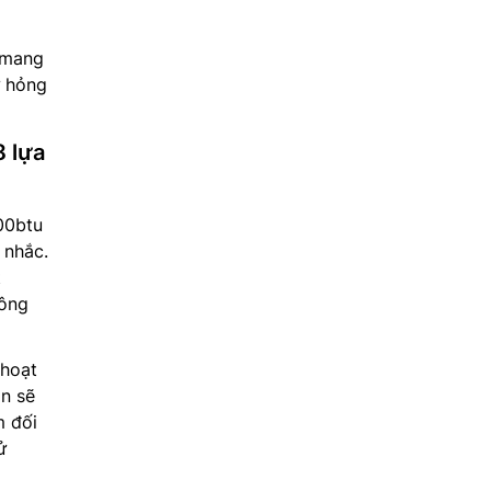
 mang
ư hỏng
 lựa
00btu
 nhắc.
t
công
 hoạt
ạn sẽ
m đối
ử