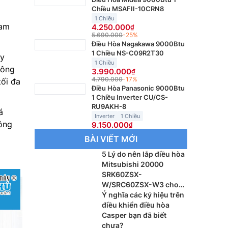
Chiều MSAFII-10CRN8
1 Chiều
Nam
4.250.000
5.690.000
-25%
Điều Hòa Nagakawa 9000Btu
1 Chiều NS-C09R2T30
ây
1 Chiều
công
3.990.000
4.790.000
-17%
tối đa
Điều Hòa Panasonic 9000Btu
1 Chiều Inverter CU/CS-
RU9AKH-8
á
Inverter
1 Chiều
ông
9.150.000
BÀI VIẾT MỚI
5 Lý do nên lắp điều hòa
Mitsubishi 20000
SRK60ZSX-
W/SRC60ZSX-W3 cho
phòng khách
Ý nghĩa các ký hiệu trên
điều khiển điều hòa
Casper bạn đã biết
chưa?