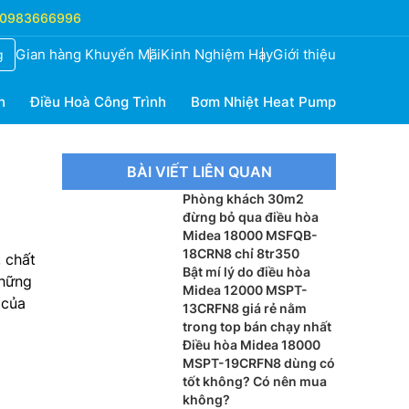
0983666996
Gian hàng Khuyến Mãi
Kinh Nghiệm Hay
Giới thiệu
g
h
Điều Hoà Công Trình
Bơm Nhiệt Heat Pump
BÀI VIẾT LIÊN QUAN
Phòng khách 30m2
đừng bỏ qua điều hòa
Midea 18000 MSFQB-
18CRN8 chỉ 8tr350
, chất
Bật mí lý do điều hòa
những
Midea 12000 MSPT-
 của
13CRFN8 giá rẻ nằm
trong top bán chạy nhất
Điều hòa Midea 18000
MSPT-19CRFN8 dùng có
tốt không? Có nên mua
không?