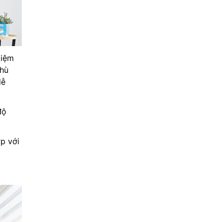
kiệm
phù
dễ
độ
ợp với