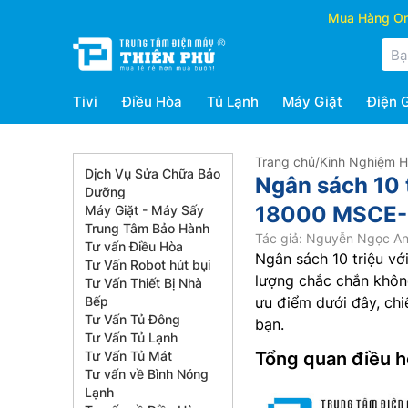
Mua Hàng Onl
Tivi
Điều Hòa
Tủ Lạnh
Máy Giặt
Điện 
Trang chủ
/
Kinh Nghiệm 
Dịch Vụ Sửa Chữa Bảo
Ngân sách 10 
Dưỡng
18000 MSCE
Máy Giặt - Máy Sấy
Trung Tâm Bảo Hành
Tác giả: Nguyễn Ngọc A
Tư vấn Điều Hòa
Ngân sách 10 triệu với
Tư Vấn Robot hút bụi
lượng chắc chắn khôn
Tư Vấn Thiết Bị Nhà
Bếp
ưu điểm dưới đây, chi
Tư Vấn Tủ Đông
bạn.
Tư Vấn Tủ Lạnh
Tư Vấn Tủ Mát
Tổng quan điều
Tư vấn về Bình Nóng
Lạnh