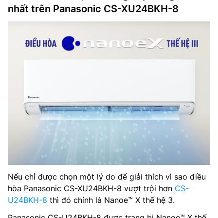
nhất trên Panasonic CS-XU24BKH-8
Nếu chỉ được chọn một lý do để giải thích vì sao điều
hòa Panasonic CS-XU24BKH-8 vượt trội hơn
CS-
U24BKH-8
thì đó chính là Nanoe™ X thế hệ 3.
Panasonic CS-U24BKH-8 được trang bị Nanoe™ X thế