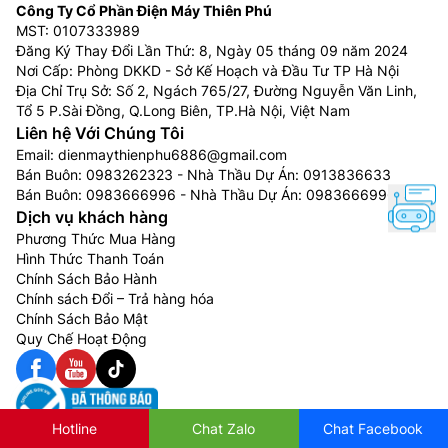
Công Ty Cổ Phần Điện Máy Thiên Phú
MST: 0107333989
Đăng Ký Thay Đổi Lần Thứ: 8, Ngày 05 tháng 09 năm 2024
Nơi Cấp: Phòng DKKD - Sở Kế Hoạch và Đầu Tư TP Hà Nội
Địa Chỉ Trụ Sở: Số 2, Ngách 765/27, Đường Nguyễn Văn Linh,
Tổ 5 P.Sài Đồng, Q.Long Biên, TP.Hà Nội, Việt Nam
Liên hệ Với Chúng Tôi
Email:
dienmaythienphu6886@gmail.com
Bán Buôn:
0983262323
- Nhà Thầu Dự Án:
0913836633
Bán Buôn:
0983666996
- Nhà Thầu Dự Án:
0983666996
Dịch vụ khách hàng
Phương Thức Mua Hàng
Hình Thức Thanh Toán
Chính Sách Bảo Hành
Chính sách Đổi – Trả hàng hóa
Chính Sách Bảo Mật
Quy Chế Hoạt Động
Hotline
Chat Zalo
Chat Facebook