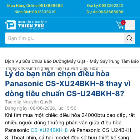
Mua Hàng Online:
0918969699
Đại Lý:
0983262323
Ninh Bình:
0912339019
Dự Án:
0983666996
0
Dịch Vụ Sửa Chữa Bảo Dưỡng
Máy Giặt - Máy Sấy
Trung Tâm Bảo
Trang chủ
/
Kinh Nghiệm Hay
/
Tư vấn Điều Hòa
Lý do bạn nên chọn điều hòa
Panasonic CS-XU24BKH-8 thay vì
dòng tiêu chuẩn CS-U24BKH-8?
Tác giả: Nguyễn Quyết
Đăng ngày: 08/06/2026, lúc 15:56
Khi tìm mua một chiếc điều hòa 24000btu cao cấp, rất
nhiều người dùng thường phân vân giữa điều hòa
Panasonic
CS-XU24BKH-8
và Panasonic CS-U24BKH-
8. Thoạt nhìn, cả hai model đều sở hữu thiết kế sang