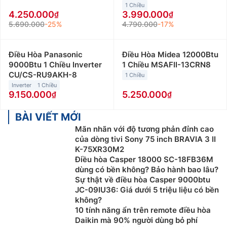
1 Chiều
4.250.000
3.990.000
5.690.000
-25%
4.790.000
-17%
Điều Hòa Panasonic
Điều Hòa Midea 12000Btu
9000Btu 1 Chiều Inverter
1 Chiều MSAFII-13CRN8
CU/CS-RU9AKH-8
1 Chiều
Inverter
1 Chiều
9.150.000
5.250.000
BÀI VIẾT MỚI
Mãn nhãn với độ tương phản đỉnh cao
của dòng tivi Sony 75 inch BRAVIA 3 II
K-75XR30M2
Điều hòa Casper 18000 SC-18FB36M
dùng có bền không? Bảo hành bao lâu?
Sự thật về điều hòa Casper 9000btu
JC-09IU36: Giá dưới 5 triệu liệu có bền
không?
10 tính năng ẩn trên remote điều hòa
Daikin mà 90% người dùng bỏ phí