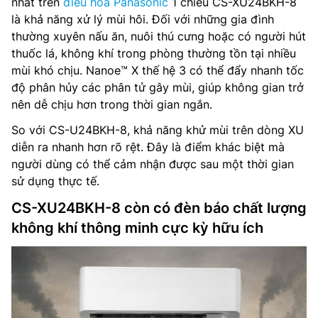
nhất trên
điều hòa Panasonic
1 chiều CS-XU24BKH-8
là khả năng xử lý mùi hôi. Đối với những gia đình
thường xuyên nấu ăn, nuôi thú cưng hoặc có người hút
thuốc lá, không khí trong phòng thường tồn tại nhiều
mùi khó chịu. Nanoe™ X thế hệ 3 có thể đẩy nhanh tốc
độ phân hủy các phân tử gây mùi, giúp không gian trở
nên dễ chịu hơn trong thời gian ngắn.
So với CS-U24BKH-8, khả năng khử mùi trên dòng XU
diễn ra nhanh hơn rõ rệt. Đây là điểm khác biệt mà
người dùng có thể cảm nhận được sau một thời gian
sử dụng thực tế.
CS-XU24BKH-8 còn có đèn báo chất lượng
không khí thông minh cực kỳ hữu ích