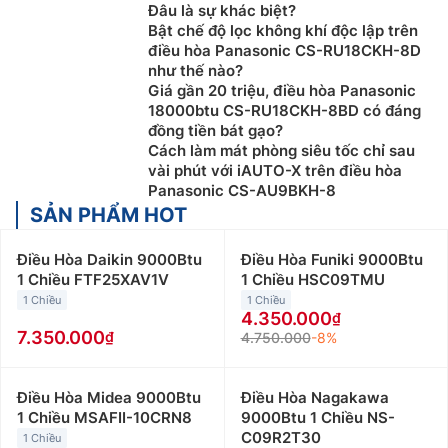
Đâu là sự khác biệt?
Bật chế độ lọc không khí độc lập trên
điều hòa Panasonic CS-RU18CKH-8D
như thế nào?
Giá gần 20 triệu, điều hòa Panasonic
18000btu CS-RU18CKH-8BD có đáng
đồng tiền bát gạo?
Cách làm mát phòng siêu tốc chỉ sau
vài phút với iAUTO-X trên điều hòa
Panasonic CS-AU9BKH-8
SẢN PHẨM HOT
Điều Hòa Daikin 9000Btu
Điều Hòa Funiki 9000Btu
1 Chiều FTF25XAV1V
1 Chiều HSC09TMU
1 Chiều
1 Chiều
4.350.000
7.350.000
4.750.000
-8%
Điều Hòa Midea 9000Btu
Điều Hòa Nagakawa
1 Chiều MSAFII-10CRN8
9000Btu 1 Chiều NS-
C09R2T30
1 Chiều