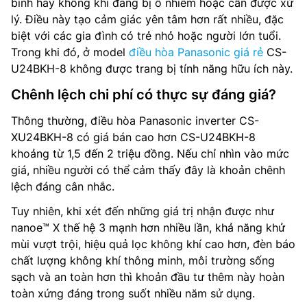
bình hay không khí đang bị ô nhiễm hoặc cần được xử
lý. Điều này tạo cảm giác yên tâm hơn rất nhiều, đặc
biệt với các gia đình có trẻ nhỏ hoặc người lớn tuổi.
Trong khi đó, ở model
điều hòa Panasonic giá rẻ
CS-
U24BKH-8 không được trang bị tính năng hữu ích này.
Chênh lệch chi phí có thực sự đáng giá?
Thông thường, điều hòa Panasonic inverter CS-
XU24BKH-8 có giá bán cao hơn CS-U24BKH-8
khoảng từ 1,5 đến 2 triệu đồng. Nếu chỉ nhìn vào mức
giá, nhiều người có thể cảm thấy đây là khoản chênh
lệch đáng cân nhắc.
Tuy nhiên, khi xét đến những giá trị nhận được như
nanoe™ X thế hệ 3 mạnh hơn nhiều lần, khả năng khử
mùi vượt trội, hiệu quả lọc không khí cao hơn, đèn báo
chất lượng không khí thông minh, môi trường sống
sạch và an toàn hơn thì khoản đầu tư thêm này hoàn
toàn xứng đáng trong suốt nhiều năm sử dụng.