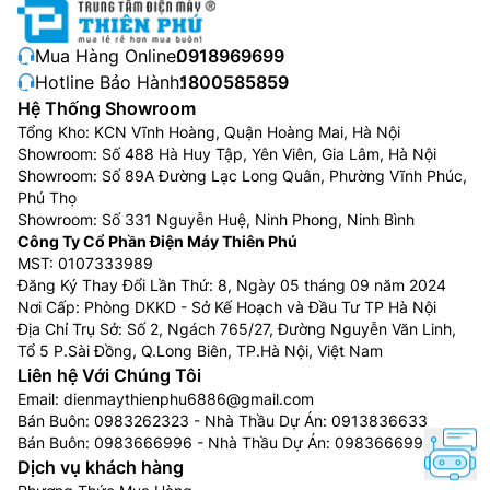
Mua Hàng Online:
0918969699
Hotline Bảo Hành:
1800585859
Hệ Thống Showroom
Tổng Kho: KCN Vĩnh Hoàng, Quận Hoàng Mai, Hà Nội
Showroom: Số 488 Hà Huy Tập, Yên Viên, Gia Lâm, Hà Nội
Showroom: Số 89A Đường Lạc Long Quân, Phường Vĩnh Phúc,
Phú Thọ
Showroom: Số 331 Nguyễn Huệ, Ninh Phong, Ninh Bình
Công Ty Cổ Phần Điện Máy Thiên Phú
MST: 0107333989
Đăng Ký Thay Đổi Lần Thứ: 8, Ngày 05 tháng 09 năm 2024
Nơi Cấp: Phòng DKKD - Sở Kế Hoạch và Đầu Tư TP Hà Nội
Địa Chỉ Trụ Sở: Số 2, Ngách 765/27, Đường Nguyễn Văn Linh,
Tổ 5 P.Sài Đồng, Q.Long Biên, TP.Hà Nội, Việt Nam
Liên hệ Với Chúng Tôi
Email:
dienmaythienphu6886@gmail.com
Bán Buôn:
0983262323
- Nhà Thầu Dự Án:
0913836633
Bán Buôn:
0983666996
- Nhà Thầu Dự Án:
0983666996
Dịch vụ khách hàng