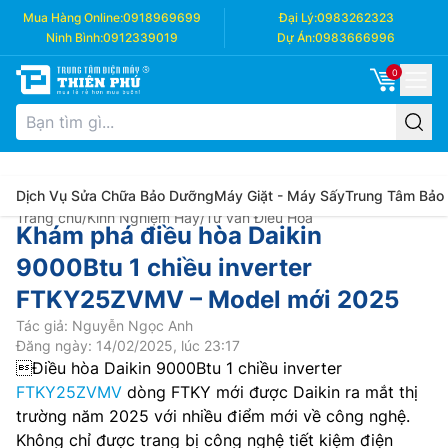
Mua Hàng Online:
0918969699
Đại Lý:
0983262323
Ninh Bình:
0912339019
Dự Án:
0983666996
0
Dịch Vụ Sửa Chữa Bảo Dưỡng
Máy Giặt - Máy Sấy
Trung Tâm Bảo
Trang chủ
/
Kinh Nghiệm Hay
/
Tư vấn Điều Hòa
Khám phá điều hòa Daikin
9000Btu 1 chiều inverter
FTKY25ZVMV – Model mới 2025
Tác giả: Nguyễn Ngọc Anh
Đăng ngày: 14/02/2025, lúc 23:17
Điều hòa Daikin 9000Btu 1 chiều inverter
FTKY25ZVMV
dòng FTKY mới được Daikin ra mắt thị
trường năm 2025 với nhiều điểm mới về công nghệ.
Không chỉ được trang bị công nghệ tiết kiệm điện