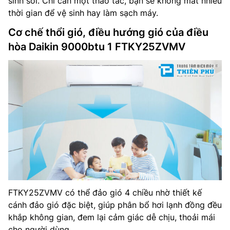
sinh sôi. Chỉ cần một thao tác, bạn sẽ không mất nhiều
thời gian để vệ sinh hay làm sạch máy.
Cơ chế thổi gió, điều hướng gió của điều
hòa Daikin 9000btu 1 FTKY25ZVMV
FTKY25ZVMV có thể đảo gió 4 chiều nhờ thiết kế
cánh đảo gió đặc biệt, giúp phân bổ hơi lạnh đồng đều
khắp không gian, đem lại cảm giác dễ chịu, thoải mái
cho người dùng.