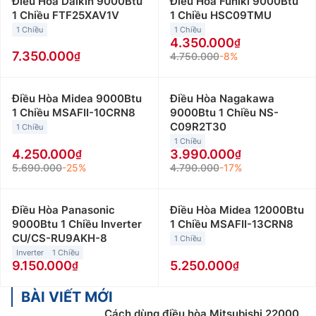
Điều Hòa Daikin 9000Btu
Điều Hòa Funiki 9000Btu
1 Chiều FTF25XAV1V
1 Chiều HSC09TMU
1 Chiều
1 Chiều
4.350.000
7.350.000
4.750.000
-8%
Điều Hòa Midea 9000Btu
Điều Hòa Nagakawa
1 Chiều MSAFII-10CRN8
9000Btu 1 Chiều NS-
C09R2T30
1 Chiều
1 Chiều
4.250.000
3.990.000
5.690.000
-25%
4.790.000
-17%
Điều Hòa Panasonic
Điều Hòa Midea 12000Btu
9000Btu 1 Chiều Inverter
1 Chiều MSAFII-13CRN8
CU/CS-RU9AKH-8
1 Chiều
Inverter
1 Chiều
9.150.000
5.250.000
BÀI VIẾT MỚI
Cách dùng điều hòa Mitsubishi 22000