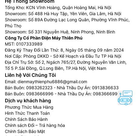
Hệ Thống Showroom
Tổng Kho: KCN Vĩnh Hoàng, Quận Hoàng Mai, Hà Nội
Showroom: Số 488 Hà Huy Tập, Yên Viên, Gia Lâm, Hà Nội
Showroom: Số 89A Đường Lạc Long Quân, Phường Vĩnh Phúc,
Phú Thọ
Showroom: Số 331 Nguyễn Huệ, Ninh Phong, Ninh Bình
Công Ty Cổ Phần Điện Máy Thiên Phú
MST: 0107333989
Đăng Ký Thay Đổi Lần Thứ: 8, Ngày 05 tháng 09 năm 2024
Nơi Cấp: Phòng DKKD - Sở Kế Hoạch và Đầu Tư TP Hà Nội
Địa Chỉ Trụ Sở: Số 2, Ngách 765/27, Đường Nguyễn Văn Linh,
Tổ 5 P.Sài Đồng, Q.Long Biên, TP.Hà Nội, Việt Nam
Liên hệ Với Chúng Tôi
Email:
dienmaythienphu6886@gmail.com
Bán Buôn:
0983262323
- Nhà Thầu Dự Án:
0913836633
Bán Buôn:
0983666996
- Nhà Thầu Dự Án:
0983666996
Dịch vụ khách hàng
Phương Thức Mua Hàng
Hình Thức Thanh Toán
Chính Sách Bảo Hành
Chính sách Đổi – Trả hàng hóa
Chính Sách Bảo Mật