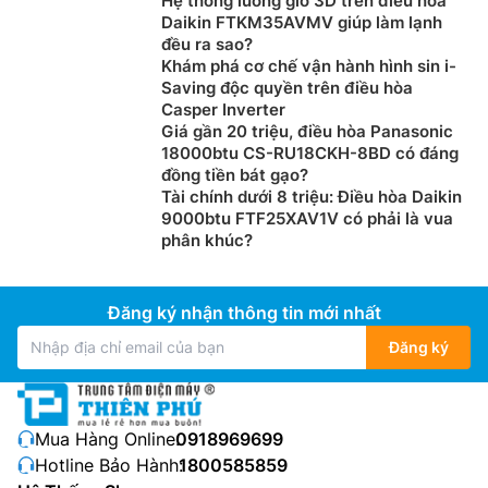
Hệ thống luồng gió 3D trên điều hòa
Daikin FTKM35AVMV giúp làm lạnh
đều ra sao?
Khám phá cơ chế vận hành hình sin i-
Saving độc quyền trên điều hòa
Casper Inverter
Giá gần 20 triệu, điều hòa Panasonic
18000btu CS-RU18CKH-8BD có đáng
đồng tiền bát gạo?
Tài chính dưới 8 triệu: Điều hòa Daikin
9000btu FTF25XAV1V có phải là vua
phân khúc?
Đăng ký nhận thông tin mới nhất
Đăng ký
Mua Hàng Online:
0918969699
Hotline Bảo Hành:
1800585859