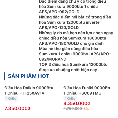
Đặc điểm đáng chú ý có trong điều
hòa Sumikura 9000btu 1 chiều
APS/APO-092/GOLD
Những đặc điểm nổi bật có trong điều
hòa Sumikura 12000btu inverter
APS/APO-120/GOLD
Những lý do mà bạn nên lựa chọn ngay
chiếc điều hòa Sumikura 18000btu
APS/APO-180/GOLD cho gia đình
Mùa hè thư giãn cùng điều hòa
Sumikura 1 chiều 9000btu APS/APO-
092/MORANDI
TOP 3 điều hòa Sumikura 12000btu
được ưa chuộng nhất hiện nay
SẢN PHẨM HOT
Điều Hòa Daikin 9000Btu
Điều Hòa Funiki 9000Btu
1 Chiều FTF25XAV1V
1 Chiều HSC09TMU
1 Chiều
1 Chiều
4.350.000
7.350.000
4.750.000
-8%