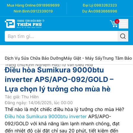
Mua Hàng Online:
0918969699
Đại Lý:
0983262323
Ninh Bình:
0912339019
Dự Án:
0983666996
0
Dịch Vụ Sửa Chữa Bảo Dưỡng
Máy Giặt - Máy Sấy
Trung Tâm Bảo
Trang chủ
/
Kinh Nghiệm Hay
/
Tư vấn Điều Hòa
Điều hòa Sumikura 9000btu
inverter APS/APO-092/GOLD –
Lựa chọn lý tưởng cho mùa hè
Tác giả: Thu Hiền
Đăng ngày: 14/06/2025, lúc 00:00
Thế nào là một chiếc điều hòa lý tưởng cho mùa Hè?
Điều hòa Sumikura 9000btu inverter
APS/APO-
092/GOLD với khả năng làm lạnh nhanh chóng, đạt
đến nhiệt độ cài đặt chỉ sau 20 phút, tiết kiệm đến