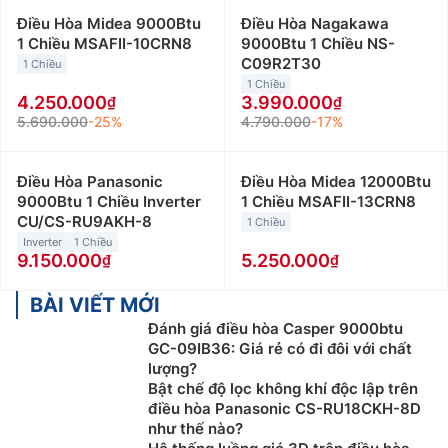
Điều Hòa Midea 9000Btu
Điều Hòa Nagakawa
1 Chiều MSAFII-10CRN8
9000Btu 1 Chiều NS-
C09R2T30
1 Chiều
1 Chiều
4.250.000
3.990.000
5.690.000
-25%
4.790.000
-17%
Điều Hòa Panasonic
Điều Hòa Midea 12000Btu
9000Btu 1 Chiều Inverter
1 Chiều MSAFII-13CRN8
CU/CS-RU9AKH-8
1 Chiều
Inverter
1 Chiều
9.150.000
5.250.000
BÀI VIẾT MỚI
Đánh giá điều hòa Casper 9000btu
GC-09IB36: Giá rẻ có đi đôi với chất
lượng?
Bật chế độ lọc không khí độc lập trên
điều hòa Panasonic CS-RU18CKH-8D
như thế nào?