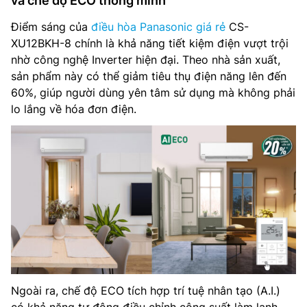
và chế độ ECO thông minh
Điểm sáng của
điều hòa Panasonic giá rẻ
CS-
XU12BKH-8 chính là khả năng tiết kiệm điện vượt trội
nhờ công nghệ Inverter hiện đại. Theo nhà sản xuất,
sản phẩm này có thể giảm tiêu thụ điện năng lên đến
60%, giúp người dùng yên tâm sử dụng mà không phải
lo lắng về hóa đơn điện.
Ngoài ra, chế độ ECO tích hợp trí tuệ nhân tạo (A.I.)