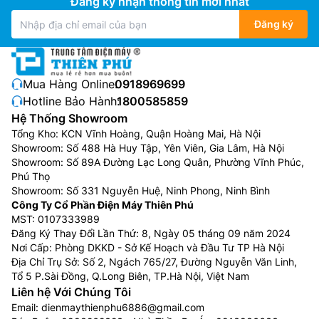
Đăng ký nhận thông tin mới nhất
Đăng ký
Mua Hàng Online:
0918969699
Hotline Bảo Hành:
1800585859
Hệ Thống Showroom
Tổng Kho: KCN Vĩnh Hoàng, Quận Hoàng Mai, Hà Nội
Showroom: Số 488 Hà Huy Tập, Yên Viên, Gia Lâm, Hà Nội
Showroom: Số 89A Đường Lạc Long Quân, Phường Vĩnh Phúc,
Phú Thọ
Showroom: Số 331 Nguyễn Huệ, Ninh Phong, Ninh Bình
Công Ty Cổ Phần Điện Máy Thiên Phú
MST: 0107333989
Đăng Ký Thay Đổi Lần Thứ: 8, Ngày 05 tháng 09 năm 2024
Nơi Cấp: Phòng DKKD - Sở Kế Hoạch và Đầu Tư TP Hà Nội
Địa Chỉ Trụ Sở: Số 2, Ngách 765/27, Đường Nguyễn Văn Linh,
Tổ 5 P.Sài Đồng, Q.Long Biên, TP.Hà Nội, Việt Nam
Liên hệ Với Chúng Tôi
Email:
dienmaythienphu6886@gmail.com