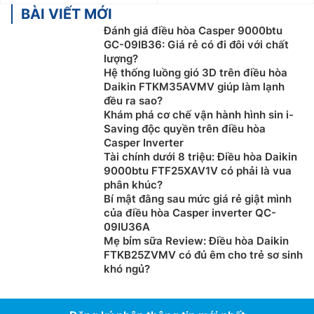
BÀI VIẾT MỚI
Đánh giá điều hòa Casper 9000btu
GC-09IB36: Giá rẻ có đi đôi với chất
lượng?
Hệ thống luồng gió 3D trên điều hòa
Daikin FTKM35AVMV giúp làm lạnh
đều ra sao?
Khám phá cơ chế vận hành hình sin i-
Saving độc quyền trên điều hòa
Casper Inverter
Tài chính dưới 8 triệu: Điều hòa Daikin
9000btu FTF25XAV1V có phải là vua
phân khúc?
Bí mật đằng sau mức giá rẻ giật mình
của điều hòa Casper inverter QC-
09IU36A
Mẹ bỉm sữa Review: Điều hòa Daikin
FTKB25ZVMV có đủ êm cho trẻ sơ sinh
khó ngủ?