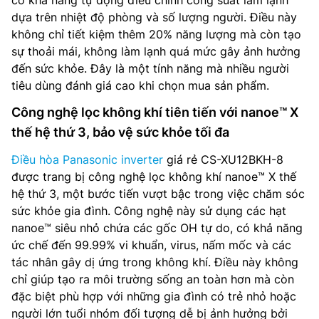
có khả năng tự động điều chỉnh công suất làm lạnh
dựa trên nhiệt độ phòng và số lượng người. Điều này
không chỉ tiết kiệm thêm 20% năng lượng mà còn tạo
sự thoải mái, không làm lạnh quá mức gây ảnh hưởng
đến sức khỏe. Đây là một tính năng mà nhiều người
tiêu dùng đánh giá cao khi chọn mua sản phẩm.
Công nghệ lọc không khí tiên tiến với nanoe™ X
thế hệ thứ 3, bảo vệ sức khỏe tối đa
Điều hòa Panasonic inverter
giá rẻ CS-XU12BKH-8
được trang bị công nghệ lọc không khí nanoe™ X thế
hệ thứ 3, một bước tiến vượt bậc trong việc chăm sóc
sức khỏe gia đình. Công nghệ này sử dụng các hạt
nanoe™ siêu nhỏ chứa các gốc OH tự do, có khả năng
ức chế đến 99.99% vi khuẩn, virus, nấm mốc và các
tác nhân gây dị ứng trong không khí. Điều này không
chỉ giúp tạo ra môi trường sống an toàn hơn mà còn
đặc biệt phù hợp với những gia đình có trẻ nhỏ hoặc
người lớn tuổi nhóm đối tượng dễ bị ảnh hưởng bởi