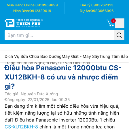
Mua Hàng Online:
0918969699
Đại Lý:
0983262323
Ninh Bình:
0912339019
Dự Án:
0983666996
0
Dịch Vụ Sửa Chữa Bảo Dưỡng
Máy Giặt - Máy Sấy
Trung Tâm Bảo
Trang chủ
/
Kinh Nghiệm Hay
/
Tư vấn Điều Hòa
Điều hòa Panasonic 12000btu CS-
XU12BKH-8 có ưu và nhược điểm
gì?
Tác giả: Nguyễn Đức Xướng
Đăng ngày: 22/01/2025, lúc 09:35
Bạn đang tìm kiếm một chiếc điều hòa vừa hiệu quả,
tiết kiệm năng lượng lại sở hữu những tính năng hiện
đại? Điều hòa Panasonic Inverter 12000Btu 1 chiều
CS-XU12BKH-8
chính là một trong những lựa chọn