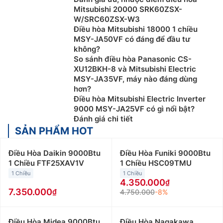
Mitsubishi 20000 SRK60ZSX-
W/SRC60ZSX-W3
Điều hòa Mitsubishi 18000 1 chiều
MSY-JA50VF có đáng để đầu tư
không?
So sánh điều hòa Panasonic CS-
XU12BKH-8 và Mitsubishi Electric
MSY-JA35VF, máy nào đáng dùng
hơn?
Điều hòa Mitsubishi Electric Inverter
9000 MSY-JA25VF có gì nổi bật?
Đánh giá chi tiết
SẢN PHẨM HOT
Điều Hòa Daikin 9000Btu
Điều Hòa Funiki 9000Btu
1 Chiều FTF25XAV1V
1 Chiều HSC09TMU
1 Chiều
1 Chiều
4.350.000
7.350.000
4.750.000
-8%
Điều Hòa Midea 9000Btu
Điều Hòa Nagakawa