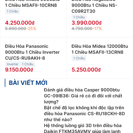
1 Chiều MSAFII-10CRN8
9000Btu 1 Chiều NS-
C09R2T30
1 Chiều
1 Chiều
4.250.000
3.990.000
5.690.000
-25%
4.790.000
-17%
Điều Hòa Panasonic
Điều Hòa Midea 12000Btu
9000Btu 1 Chiều Inverter
1 Chiều MSAFII-13CRN8
CU/CS-RU9AKH-8
1 Chiều
Inverter
1 Chiều
9.150.000
5.250.000
BÀI VIẾT MỚI
Đánh giá điều hòa Casper 9000btu
GC-09IB36: Giá rẻ có đi đôi với chất
lượng?
Bật chế độ lọc không khí độc lập trên
điều hòa Panasonic CS-RU18CKH-8D
như thế nào?
Hệ thống luồng gió 3D trên điều hòa
Daikin FTKM35AVMV giúp làm lạnh