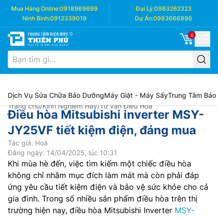
Mua Hàng Online:
0918969699
Đại Lý:
0983262323
Ninh Bình:
0912339019
Dự Án:
0983666996
0
Dịch Vụ Sửa Chữa Bảo Dưỡng
Máy Giặt - Máy Sấy
Trung Tâm Bảo
Trang chủ
/
Kinh Nghiệm Hay
/
Tư vấn Điều Hòa
Điều hòa Mitsubishi inverter MSY-
JY25VF tiết kiệm điện, đáng mua
Tác giả: Hoà
Đăng ngày: 14/04/2025, lúc 10:31
Khi mùa hè đến, việc tìm kiếm một chiếc điều hòa
không chỉ nhằm mục đích làm mát mà còn phải đáp
ứng yêu cầu tiết kiệm điện và bảo vệ sức khỏe cho cả
gia đình. Trong số nhiều sản phẩm điều hòa trên thị
trường hiện nay, điều hòa Mitsubishi Inverter
MSY-