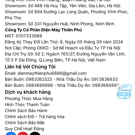
Showroom: Số 488 Hà Huy Tập, Yên Viên, Gia Lâm, Hà Nội
Showroom: Số 89A Đường Lạc Long Quân, Phường Vĩnh Phúc,
Phú Thọ
Showroom: Số 331 Nguyễn Huệ, Ninh Phong, Ninh Bình
Công Ty Cổ Phần Điện Máy Thiên Phú
MST: 0107333989
Đăng Ký Thay Đổi Lần Thứ: 8, Ngày 05 tháng 09 năm 2024
Nơi Cấp: Phòng DKKD - Sở Kế Hoạch và Đầu Tư TP Hà Nội
Địa Chỉ Trụ Sở: Số 2, Ngách 765/27, Đường Nguyễn Văn Linh,
Tổ 5 P.Sài Đồng, Q.Long Biên, TP.Hà Nội, Việt Nam
Liên hệ Với Chúng Tôi
Email:
dienmaythienphu6886@gmail.com
Bán Buôn:
0983262323
- Nhà Thầu Dự Án:
0913836633
Bán Buôn:
0983666996
- Nhà Thầu Dự Án:
0983666996
Dịch vụ khách hàng
Phương Thức Mua Hàng
Hình Thức Thanh Toán
Chính Sách Bảo Hành
Chính sách Đổi – Trả hàng hóa
Chính Sách Bảo Mật
Quy Chế Hoạt Động