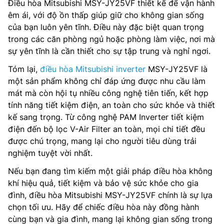
Điều hòa Mitsubishi MSY-JY25VF thiết kế để vận hành
êm ái, với độ ồn thấp giúp giữ cho không gian sống
của bạn luôn yên tĩnh. Điều này đặc biệt quan trọng
trong các căn phòng ngủ hoặc phòng làm việc, nơi mà
sự yên tĩnh là cần thiết cho sự tập trung và nghỉ ngơi.
Tóm lại,
điều hòa Mitsubishi inverter
MSY-JY25VF là
một sản phẩm không chỉ đáp ứng được nhu cầu làm
mát mà còn hội tụ nhiều công nghệ tiên tiến, kết hợp
tính năng tiết kiệm điện, an toàn cho sức khỏe và thiết
kế sang trọng. Từ công nghệ PAM Inverter tiết kiệm
điện đến bộ lọc V-Air Filter an toàn, mọi chi tiết đều
được chú trọng, mang lại cho người tiêu dùng trải
nghiệm tuyệt vời nhất.
Nếu bạn đang tìm kiếm một giải pháp điều hòa không
khí hiệu quả, tiết kiệm và bảo vệ sức khỏe cho gia
đình, điều hòa Mitsubishi MSY-JY25VF chính là sự lựa
chọn tối ưu. Hãy để chiếc điều hòa này đồng hành
cùng bạn và gia đình, mang lại không gian sống trong