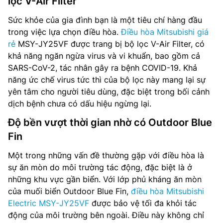
lọc V-Air Filter
Sức khỏe của gia đình bạn là một tiêu chí hàng đầu
trong việc lựa chọn điều hòa.
Điều hòa Mitsubishi giá
rẻ
MSY-JY25VF được trang bị bộ lọc V-Air Filter, có
khả năng ngăn ngừa virus và vi khuẩn, bao gồm cả
SARS-CoV-2, tác nhân gây ra bệnh COVID-19. Khả
năng ức chế virus tức thì của bộ lọc này mang lại sự
yên tâm cho người tiêu dùng, đặc biệt trong bối cảnh
dịch bệnh chưa có dấu hiệu ngừng lại.
Độ bền vượt thời gian nhờ có Outdoor Blue
Fin
Một trong những vấn đề thường gặp với điều hòa là
sự ăn mòn do môi trường tác động, đặc biệt là ở
những khu vực gần biển. Với lớp phủ kháng ăn mòn
của muối biển Outdoor Blue Fin,
điều hòa Mitsubishi
Electric MSY-JY25VF
được bảo vệ tối đa khỏi tác
động của môi trường bên ngoài. Điều này không chỉ