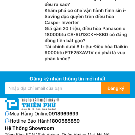
đều ra sao?
Khám phá cơ chế vận hành hình sin i-
Saving độc quyền trên điều hòa
Casper Inverter
Giá gần 20 triệu, điều hòa Panasonic
18000btu CS-RU18CKH-8BD có đáng
đồng tiền bát gạo?
Tài chính dưới 8 triệu: Điều hòa Daikin
9000btu FTF25XAV1V có phải là vua
phân khúc?
Đăng ký nhận thông tin mới nhất
Đăng ký
Mua Hàng Online:
0918969699
Hotline Bảo Hành:
1800585859
Hệ Thống Showroom
Tổng Kho: KCN Vĩnh Hoàng, Quận Hoàng Mai, Hà Nội