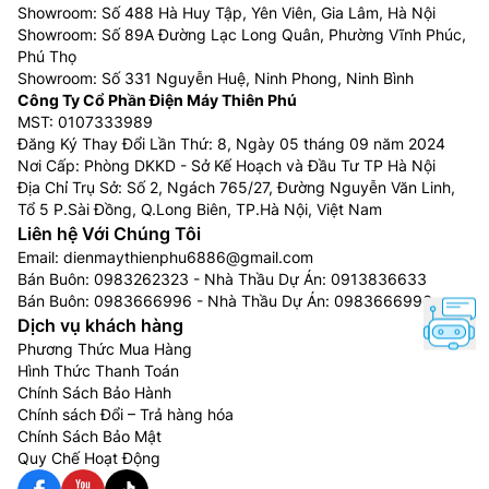
Showroom: Số 488 Hà Huy Tập, Yên Viên, Gia Lâm, Hà Nội
Showroom: Số 89A Đường Lạc Long Quân, Phường Vĩnh Phúc,
Phú Thọ
Showroom: Số 331 Nguyễn Huệ, Ninh Phong, Ninh Bình
Công Ty Cổ Phần Điện Máy Thiên Phú
MST: 0107333989
Đăng Ký Thay Đổi Lần Thứ: 8, Ngày 05 tháng 09 năm 2024
Nơi Cấp: Phòng DKKD - Sở Kế Hoạch và Đầu Tư TP Hà Nội
Địa Chỉ Trụ Sở: Số 2, Ngách 765/27, Đường Nguyễn Văn Linh,
Tổ 5 P.Sài Đồng, Q.Long Biên, TP.Hà Nội, Việt Nam
Liên hệ Với Chúng Tôi
Email:
dienmaythienphu6886@gmail.com
Bán Buôn:
0983262323
- Nhà Thầu Dự Án:
0913836633
Bán Buôn:
0983666996
- Nhà Thầu Dự Án:
0983666996
Dịch vụ khách hàng
Phương Thức Mua Hàng
Hình Thức Thanh Toán
Chính Sách Bảo Hành
Chính sách Đổi – Trả hàng hóa
Chính Sách Bảo Mật
Quy Chế Hoạt Động