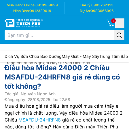
Mua Hàng Online:
0918969699
Đại Lý:
0983262323
Ninh Bình:
0912339019
Dự Án:
0983666996
0
Dịch Vụ Sửa Chữa Bảo Dưỡng
Máy Giặt - Máy Sấy
Trung Tâm Bảo
Trang chủ
/
Kinh Nghiệm Hay
/
Tư vấn Điều Hòa
Điều hòa Midea 24000 2 Chiều
MSAFDU-24HRFN8 giá rẻ dùng có
tốt không?
Tác giả: Nguyễn Ngọc Anh
Đăng ngày: 28/08/2025, lúc 22:58
Mua điều hòa giá rẻ điều làm người mua cảm thấy e
ngại chính là chất lượng. Vậy điều hòa Midea 24000 2
Chiều
MSAFDU-24HRFN8
giá rẻ có chất lượng thế
nào, dùng tốt không? Hãy cùng Điện máy Thiên Phú