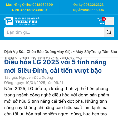
Mua Hàng Online:
0918969699
Đại Lý:
0983262323
Ninh Bình:
0912339019
Dự Án:
0983666996
0
Dịch Vụ Sửa Chữa Bảo Dưỡng
Máy Giặt - Máy Sấy
Trung Tâm Bảo
Trang chủ
/
Kinh Nghiệm Hay
/
Tư vấn Điều Hòa
Điều hòa LG 2025 với 5 tính năng
mới Siêu Đỉnh, cải tiến vượt bậc
Tác giả: Nguyễn Đức Xướng
Đăng ngày: 10/01/2025, lúc 09:21
Năm 2025, LG tiếp tục khẳng định vị thế tiên phong
trong ngành công nghệ điều hòa với dòng sản phẩm
mới sở hữu 5 tính năng cải tiến đột phá. Những tính
năng này không chỉ nâng cao hiệu suất làm lạnh mà
còn tối ưu hóa trải nghiệm người dùng, hứa hẹn tạo