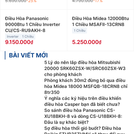
5.690.000
-25%
4.790.000
-17%
Điều Hòa Panasonic
Điều Hòa Midea 12000Btu
9000Btu 1 Chiều Inverter
1 Chiều MSAFII-13CRN8
CU/CS-RU9AKH-8
1 Chiều
Inverter
1 Chiều
9.150.000
5.250.000
BÀI VIẾT MỚI
5 Lý do nên lắp điều hòa Mitsubishi
20000 SRK60ZSX-W/SRC60ZSX-W3
cho phòng khách
Phòng khách 30m2 đừng bỏ qua điều
hòa Midea 18000 MSFQB-18CRN8 chỉ
8tr350
Ý nghĩa các ký hiệu trên điều khiển
điều hòa Casper bạn đã biết chưa?
So sánh điều hòa Panasonic CS-
XU18BKH-8 và dòng CS-U18BKH-8:
Đâu là sự khác biệt?
Sợ điều hòa thổi gió buốt? Điều hòa