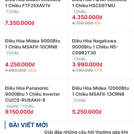
1 Chiều FTF25XAV1V
1 Chiều HSC09TMU
1 Chiều
1 Chiều
4.350.000
7.350.000
4.750.000
-8%
Điều Hòa Midea 9000Btu
Điều Hòa Nagakawa
1 Chiều MSAFII-10CRN8
9000Btu 1 Chiều NS-
C09R2T30
1 Chiều
1 Chiều
4.250.000
3.990.000
5.690.000
-25%
4.790.000
-17%
Điều Hòa Panasonic
Điều Hòa Midea 12000Btu
9000Btu 1 Chiều Inverter
1 Chiều MSAFII-13CRN8
CU/CS-RU9AKH-8
1 Chiều
Inverter
1 Chiều
9.150.000
5.250.000
BÀI VIẾT MỚI
Giải đáp những câu hỏi thường gặp khi