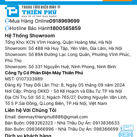
Mua Hàng Online:
0918969699
Hotline Bảo Hành:
1800585859
Hệ Thống Showroom
Tổng Kho: KCN Vĩnh Hoàng, Quận Hoàng Mai, Hà Nội
Showroom: Số 488 Hà Huy Tập, Yên Viên, Gia Lâm, Hà Nội
Showroom: Số 89A Đường Lạc Long Quân, Phường Vĩnh Phúc,
Phú Thọ
Showroom: Số 331 Nguyễn Huệ, Ninh Phong, Ninh Bình
Công Ty Cổ Phần Điện Máy Thiên Phú
MST: 0107333989
Đăng Ký Thay Đổi Lần Thứ: 8, Ngày 05 tháng 09 năm 2024
Nơi Cấp: Phòng DKKD - Sở Kế Hoạch và Đầu Tư TP Hà Nội
Địa Chỉ Trụ Sở: Số 2, Ngách 765/27, Đường Nguyễn Văn Linh,
Tổ 5 P.Sài Đồng, Q.Long Biên, TP.Hà Nội, Việt Nam
Liên hệ Với Chúng Tôi
Email:
dienmaythienphu6886@gmail.com
Bán Buôn:
0983262323
- Nhà Thầu Dự Án:
0913836633
Bán Buôn:
0983666996
- Nhà Thầu Dự Án:
0983666996
Dịch vụ khách hàng