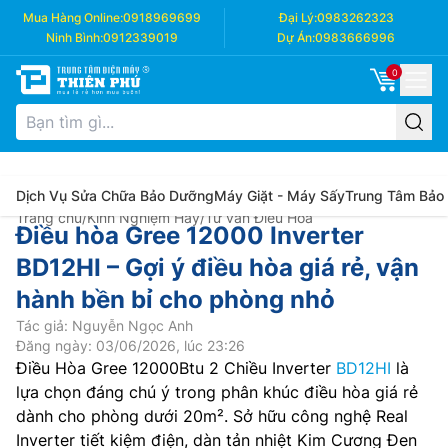
Mua Hàng Online:
0918969699
Đại Lý:
0983262323
Ninh Bình:
0912339019
Dự Án:
0983666996
0
Dịch Vụ Sửa Chữa Bảo Dưỡng
Máy Giặt - Máy Sấy
Trung Tâm Bảo
Trang chủ
/
Kinh Nghiệm Hay
/
Tư vấn Điều Hòa
Điều hòa Gree 12000 Inverter
BD12HI – Gợi ý điều hòa giá rẻ, vận
hành bền bỉ cho phòng nhỏ
Tác giả: Nguyễn Ngọc Anh
Đăng ngày: 03/06/2026, lúc 23:26
Điều Hòa Gree 12000Btu 2 Chiều Inverter
BD12HI
là
lựa chọn đáng chú ý trong phân khúc điều hòa giá rẻ
dành cho phòng dưới 20m². Sở hữu công nghệ Real
Inverter tiết kiệm điện, dàn tản nhiệt Kim Cương Đen