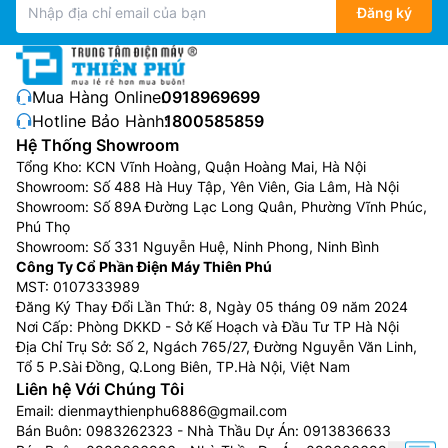
Đăng ký
Mua Hàng Online:
0918969699
Hotline Bảo Hành:
1800585859
Hệ Thống Showroom
Tổng Kho: KCN Vĩnh Hoàng, Quận Hoàng Mai, Hà Nội
Showroom: Số 488 Hà Huy Tập, Yên Viên, Gia Lâm, Hà Nội
Showroom: Số 89A Đường Lạc Long Quân, Phường Vĩnh Phúc,
Phú Thọ
Showroom: Số 331 Nguyễn Huệ, Ninh Phong, Ninh Bình
Công Ty Cổ Phần Điện Máy Thiên Phú
MST: 0107333989
Đăng Ký Thay Đổi Lần Thứ: 8, Ngày 05 tháng 09 năm 2024
Nơi Cấp: Phòng DKKD - Sở Kế Hoạch và Đầu Tư TP Hà Nội
Địa Chỉ Trụ Sở: Số 2, Ngách 765/27, Đường Nguyễn Văn Linh,
Tổ 5 P.Sài Đồng, Q.Long Biên, TP.Hà Nội, Việt Nam
Liên hệ Với Chúng Tôi
Email:
dienmaythienphu6886@gmail.com
Bán Buôn:
0983262323
- Nhà Thầu Dự Án:
0913836633