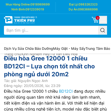
Mua Hàng Online:
0918969699
Đại Lý:
0983262323
Ninh Bình:
0912339019
Dự Án:
0983666996
0
Dịch Vụ Sửa Chữa Bảo Dưỡng
Máy Giặt - Máy Sấy
Trung Tâm Bảo
Trang chủ
/
Kinh Nghiệm Hay
/
Tư vấn Điều Hòa
Điều hòa Gree 12000 1 chiều
BD12CI – Lựa chọn tốt nhất cho
phòng ngủ dưới 20m2
Tác giả: Nguyễn Ngọc Anh
Đăng ngày: 20/05/2026, lúc 23:29
Điều hòa Gree 12000 1 chiều
BD12CI
đang được nhiều
người dùng quan tâm nhờ khả năng làm lạnh nhanh,
tiết kiệm điện và vận hành êm ái. Với thiết kế hiện đại
cùng nhiều công nghệ tiện ích, model này đặc biệt phù