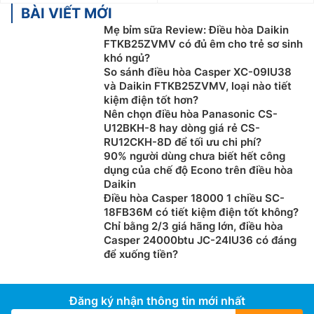
BÀI VIẾT MỚI
Mẹ bỉm sữa Review: Điều hòa Daikin
FTKB25ZVMV có đủ êm cho trẻ sơ sinh
khó ngủ?
So sánh điều hòa Casper XC-09IU38
và Daikin FTKB25ZVMV, loại nào tiết
kiệm điện tốt hơn?
Nên chọn điều hòa Panasonic CS-
U12BKH-8 hay dòng giá rẻ CS-
RU12CKH-8D để tối ưu chi phí?
90% người dùng chưa biết hết công
dụng của chế độ Econo trên điều hòa
Daikin
Điều hòa Casper 18000 1 chiều SC-
18FB36M có tiết kiệm điện tốt không?
Chỉ bằng 2/3 giá hãng lớn, điều hòa
Casper 24000btu JC-24IU36 có đáng
để xuống tiền?
Đăng ký nhận thông tin mới nhất