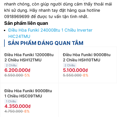
nhanh chóng, còn giúp người dùng cảm thấy thoải mái
khi sử dụng. Hãy nhanh tay đặt hàng qua hotline
0918969699 để được tư vấn tận tình nhất.
Sản phẩm liên quan
Điều Hòa Funiki 24000Btu 1 Chiều Inverter
HIC24TMU
SẢN PHẨM ĐÁNG QUAN TÂM
Điều Hòa Funiki 12000Btu
Điều Hòa Funiki 9000Btu
2 Chiều HSH12TMU
2 Chiều HSH10TMU
2 Chiều
2 Chiều
6.200.000
5.100.000
6.550.000
-5%
5.550.000
-8%
Điều Hòa Funiki 9000Btu
1 Chiều HSC09TMU
1 Chiều
4.350.000
4.750.000
-8%