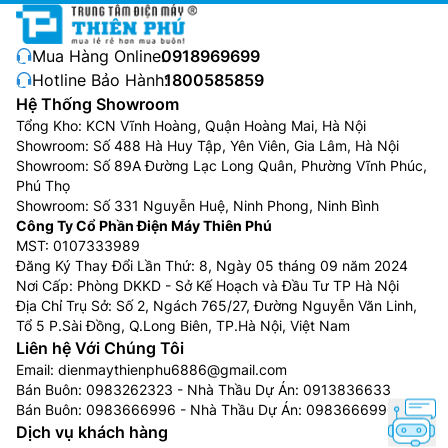
Mua Hàng Online:
0918969699
Hotline Bảo Hành:
1800585859
Hệ Thống Showroom
Tổng Kho: KCN Vĩnh Hoàng, Quận Hoàng Mai, Hà Nội
Showroom: Số 488 Hà Huy Tập, Yên Viên, Gia Lâm, Hà Nội
Showroom: Số 89A Đường Lạc Long Quân, Phường Vĩnh Phúc,
Phú Thọ
Showroom: Số 331 Nguyễn Huệ, Ninh Phong, Ninh Bình
Công Ty Cổ Phần Điện Máy Thiên Phú
MST: 0107333989
Đăng Ký Thay Đổi Lần Thứ: 8, Ngày 05 tháng 09 năm 2024
Nơi Cấp: Phòng DKKD - Sở Kế Hoạch và Đầu Tư TP Hà Nội
Địa Chỉ Trụ Sở: Số 2, Ngách 765/27, Đường Nguyễn Văn Linh,
Tổ 5 P.Sài Đồng, Q.Long Biên, TP.Hà Nội, Việt Nam
Liên hệ Với Chúng Tôi
Email:
dienmaythienphu6886@gmail.com
Bán Buôn:
0983262323
- Nhà Thầu Dự Án:
0913836633
Bán Buôn:
0983666996
- Nhà Thầu Dự Án:
0983666996
Dịch vụ khách hàng