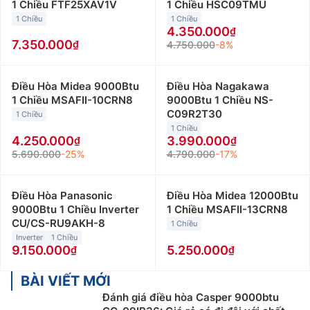
1 Chiều FTF25XAV1V
1 Chiều HSC09TMU
1 Chiều
1 Chiều
4.350.000
7.350.000
4.750.000
-8%
Điều Hòa Midea 9000Btu
Điều Hòa Nagakawa
1 Chiều MSAFII-10CRN8
9000Btu 1 Chiều NS-
C09R2T30
1 Chiều
1 Chiều
4.250.000
3.990.000
5.690.000
-25%
4.790.000
-17%
Điều Hòa Panasonic
Điều Hòa Midea 12000Btu
9000Btu 1 Chiều Inverter
1 Chiều MSAFII-13CRN8
CU/CS-RU9AKH-8
1 Chiều
Inverter
1 Chiều
9.150.000
5.250.000
BÀI VIẾT MỚI
Đánh giá điều hòa Casper 9000btu