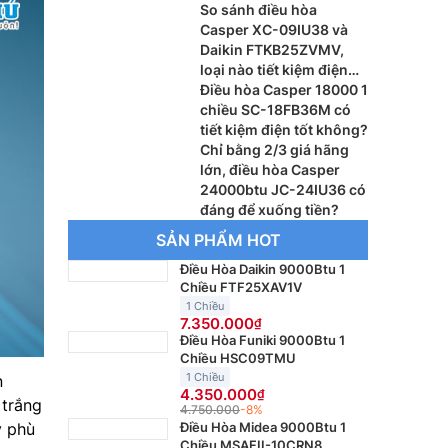
So sánh điều hòa
Casper XC-09IU38 và
Daikin FTKB25ZVMV,
loại nào tiết kiệm điện
tốt hơn?
Điều hòa Casper 18000 1
chiều SC-18FB36M có
tiết kiệm điện tốt không?
Chỉ bằng 2/3 giá hãng
lớn, điều hòa Casper
24000btu JC-24IU36 có
đáng để xuống tiền?
SẢN PHẨM HOT
Điều Hòa Daikin 9000Btu 1
Chiều FTF25XAV1V
1 Chiều
7.350.000
Điều Hòa Funiki 9000Btu 1
Chiều HSC09TMU
1 Chiều
n
4.350.000
 trắng
4.750.000
-8%
Điều Hòa Midea 9000Btu 1
y phù
Chiều MSAFII-10CRN8