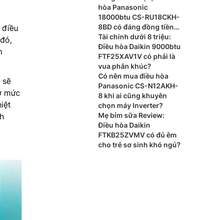
hòa Panasonic
18000btu CS-RU18CKH-
8BD có đáng đồng tiền
 điều
bát gạo?
Tài chính dưới 8 triệu:
 đó,
Điều hòa Daikin 9000btu
m
FTF25XAV1V có phải là
vua phân khúc?
Có nên mua điều hòa
 sẽ
Panasonic CS-N12AKH-
 ở mức
8 khi ai cũng khuyên
iệt
chọn máy Inverter?
Mẹ bỉm sữa Review:
h
Điều hòa Daikin
FTKB25ZVMV có đủ êm
cho trẻ sơ sinh khó ngủ?