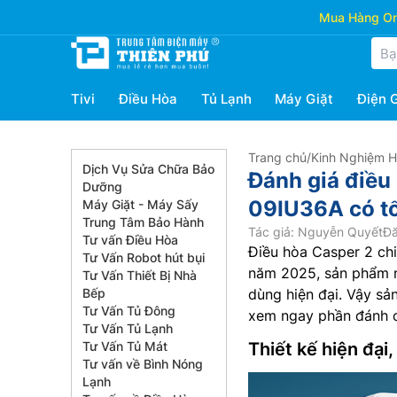
Mua Hàng Onl
Tivi
Điều Hòa
Tủ Lạnh
Máy Giặt
Điện 
Trang chủ
/
Kinh Nghiệm 
Dịch Vụ Sửa Chữa Bảo
Đánh giá điều
Dưỡng
09IU36A có tố
Máy Giặt - Máy Sấy
Trung Tâm Bảo Hành
Tác giả: Nguyễn Quyết
Đă
Tư vấn Điều Hòa
Điều hòa Casper 2 c
Tư Vấn Robot hút bụi
năm 2025, sản phẩm n
Tư Vấn Thiết Bị Nhà
Bếp
dùng hiện đại. Vậy sả
Tư Vấn Tủ Đông
xem ngay phần đánh ch
Tư Vấn Tủ Lạnh
Tư Vấn Tủ Mát
Thiết kế hiện đại,
Tư vấn về Bình Nóng
Lạnh