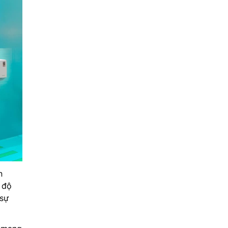
n
 độ
 sự