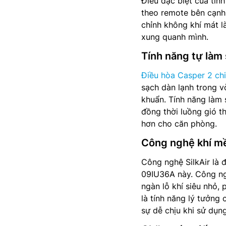
Điều đặc biệt của tín
theo remote bên cạnh 
chỉnh không khí mát l
xung quanh mình.
Tính năng tự làm 
Điều hòa Casper 2 chi
sạch dàn lạnh trong v
khuẩn. Tính năng làm 
đồng thời luồng gió t
hơn cho căn phòng.
Công nghệ khí mề
Công nghệ SilkAir là 
09IU36A này. Công ng
ngàn lỗ khí siêu nhỏ,
là tính năng lý tưởng 
sự dễ chịu khi sử dụng