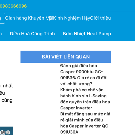
0983666996
Gian hàng Khuyến Mãi
Kinh Nghiệm Hay
Giới thiệu
g
h
Điều Hoà Công Trình
Bơm Nhiệt Heat Pump
BÀI VIẾT LIÊN QUAN
Đánh giá điều hòa
Casper 9000btu GC-
09IB36: Giá rẻ có đi đôi
với chất lượng?
i nhất
Khám phá cơ chế vận
êu
hành hình sin i-Saving
y cùng
độc quyền trên điều hòa
Casper Inverter
Bí mật đằng sau mức giá
rẻ giật mình của điều
hòa Casper inverter QC-
09IU36A