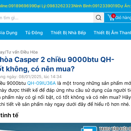
ine:
0918969699
Đại Lý:
0983262323
Ninh Bình:
0912339019
Dự Án:
0
Giỏ hàn
Gia Dụng
Tủ Đông
Thiết Bị Nhà Bếp
Thiết Bị Âm Than
Hay
/
Tư vấn Điều Hòa
 hòa Casper 2 chiều 9000btu QH-
t không, có nên mua?
ng ngày: 08/01/2025, lúc 14:34
hiều 9000btu
QH-09IU36A
là một trong những sản phẩm mớ
ày được thiết kế để đáp ứng nhu cầu sử dụng của người ti
n phẩm này có gì nổi bật, có tốt không và có nên mua? Hã
i tiết về sản phẩm này ngay dưới đây để hiểu rõ hơn nhé.
 tinh tế