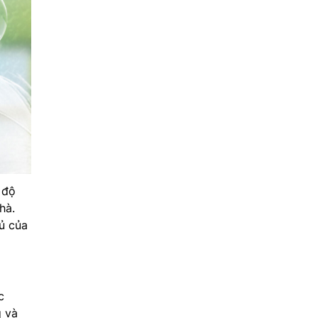
 độ
hà.
ủ của
c
g và