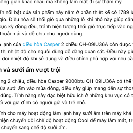
không gian khác nhau mà không làm mất đi sự thẩm mỹ.
n nổi bật của sản phẩm này nằm ở phần thiết kế có 1789 l
ió. Điều hòa sẽ thổi gió qua những lỗ khí nhỏ này giúp căn
c kỳ đồng đều, tránh hiện tượng thổi gió trực tiếp vào ng
thoải mái và dễ chịu cho người dùng.
n lạnh của
điều hòa Casper
2 chiều QH-09IU36A còn được t
thị nhiệt độ cho người dùng dễ dàng quan sát. Điều này gi
 dõi nhiệt độ khi sử dụng và điều chỉnh phù hợp với nhu cầ
 và sưởi ấm vượt trội
ăng 2 chiều, điều hòa Casper 9000btu QH-09IU36A có thể
ừa sưởi ấm vào mùa đông, điều này giúp mang đến sự thoả
ùng. Tính năng này đặc biệt hữu ích ở những khu vực có t
đối với gia đình có người già và trẻ nhỏ.
hỉnh cho máy hoạt động làm lạnh hay sưởi ấm trên máy khá
hiện chuyển đổi chế độ hoạt động Cool để máy làm mát, t
y chuyển sang chế độ sưởi ấm.