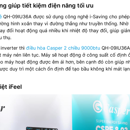
g giúp tiết kiệm điện năng tối ưu
ẻ
QH-09IU36A được sử dụng công nghệ i-Saving cho phép
ường hình xoắn thay vì đường thẳng như truyền thống. Nhờ
y đổi hoạt động quá nhiều khi nhiệt độ thay đổi, giúp giả
u thụ.
inverter thì
điều hòa Casper 2 chiều 9000btu
QH-09IU36A
t máy nén liên tục. Máy sẽ hoạt động ở công suất cố định
ho máy hoạt động được êm ái hơn, bên cạnh đó còn giúp nh
ợc duy trì một cách ổn định để tạo bầu không khí mát lạn
ệt iFeel