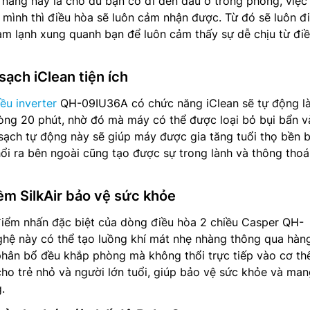
h năng này là cho dù bạn có đi đến đâu ở trong phòng, việ
mình thì điều hòa sẽ luôn cảm nhận được. Từ đó sẽ luôn đ
àm lạnh xung quanh bạn để luôn cảm thấy sự dễ chịu từ đi
sạch iClean tiện ích
ều inverter
QH-09IU36A có chức năng iClean sẽ tự động l
òng 20 phút, nhờ đó mà máy có thể được loại bỏ bụi bẩn v
sạch tự động này sẽ giúp máy được gia tăng tuổi thọ bền b
hổi ra bên ngoài cũng tạo được sự trong lành và thông tho
m SilkAir bảo vệ sức khỏe
điểm nhấn đặc biệt của dòng điều hòa 2 chiều Casper QH-
hệ này có thể tạo luồng khí mát nhẹ nhàng thông qua hàn
 phân bổ đều khắp phòng mà không thổi trực tiếp vào cơ th
cho trẻ nhỏ và người lớn tuổi, giúp bảo vệ sức khỏe và mang
.