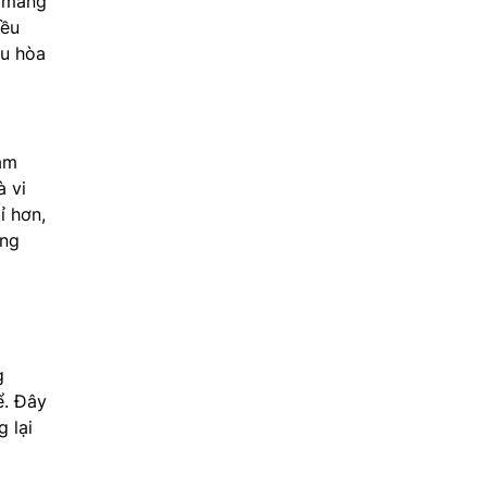
c mang
iều
ều hòa
àm
à vi
ỉ hơn,
áng
g
ể. Đây
 lại