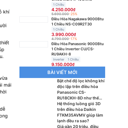
1 Chiều
4.250.000
ỗ khí
5.690.000
-25%
Điều Hòa Nagakawa 9000Btu
1 Chiều NS-C09R2T30
ười
1 Chiều
3.990.000
4.790.000
-17%
hiết
Điều Hòa Panasonic 9000Btu
1 Chiều Inverter CU/CS-
úp
RU9AKH-8
u.
Inverter
1 Chiều
9.150.000
BÀI VIẾT MỚI
 vừa
Bật chế độ lọc không khí
i mái
độc lập trên điều hòa
hời
Panasonic CS-
RU18CKH-8D như thế
nào?
Hệ thống luồng gió 3D
 dễ
trên điều hòa Daikin
FTKM35AVMV giúp làm
rong
lạnh đều ra sao?
Giá gần 20 triệu, điều