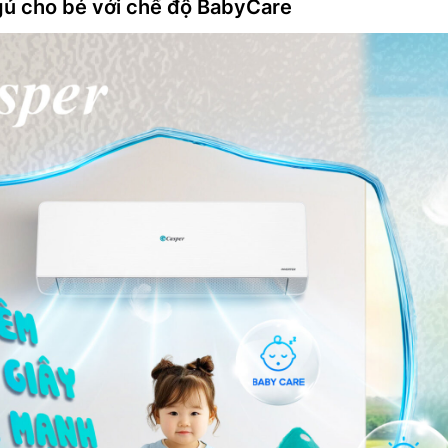
ủ cho bé với chế độ BabyCare