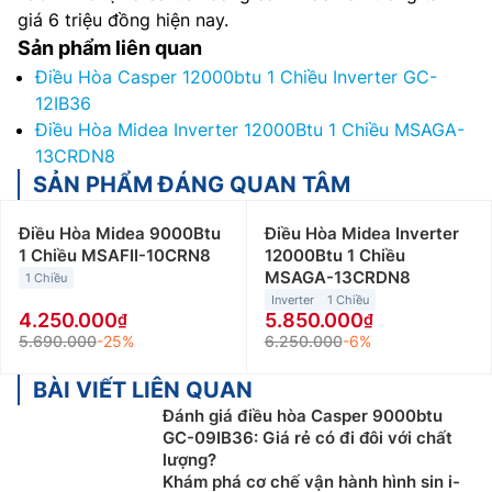
giá 6 triệu đồng hiện nay.
Sản phẩm liên quan
Điều Hòa Casper 12000btu 1 Chiều Inverter GC-
12IB36
Điều Hòa Midea Inverter 12000Btu 1 Chiều MSAGA-
13CRDN8
SẢN PHẨM ĐÁNG QUAN TÂM
Điều Hòa Midea 9000Btu
Điều Hòa Midea Inverter
1 Chiều MSAFII-10CRN8
12000Btu 1 Chiều
MSAGA-13CRDN8
1 Chiều
Inverter
1 Chiều
4.250.000
5.850.000
5.690.000
-25%
6.250.000
-6%
BÀI VIẾT LIÊN QUAN
Đánh giá điều hòa Casper 9000btu
GC-09IB36: Giá rẻ có đi đôi với chất
lượng?
Khám phá cơ chế vận hành hình sin i-