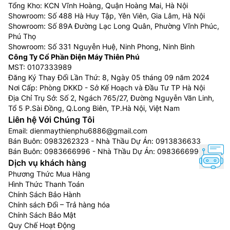
Tổng Kho: KCN Vĩnh Hoàng, Quận Hoàng Mai, Hà Nội
Showroom: Số 488 Hà Huy Tập, Yên Viên, Gia Lâm, Hà Nội
Showroom: Số 89A Đường Lạc Long Quân, Phường Vĩnh Phúc,
Phú Thọ
Showroom: Số 331 Nguyễn Huệ, Ninh Phong, Ninh Bình
Công Ty Cổ Phần Điện Máy Thiên Phú
MST: 0107333989
Đăng Ký Thay Đổi Lần Thứ: 8, Ngày 05 tháng 09 năm 2024
Nơi Cấp: Phòng DKKD - Sở Kế Hoạch và Đầu Tư TP Hà Nội
Địa Chỉ Trụ Sở: Số 2, Ngách 765/27, Đường Nguyễn Văn Linh,
Tổ 5 P.Sài Đồng, Q.Long Biên, TP.Hà Nội, Việt Nam
Liên hệ Với Chúng Tôi
Email:
dienmaythienphu6886@gmail.com
Bán Buôn:
0983262323
- Nhà Thầu Dự Án:
0913836633
Bán Buôn:
0983666996
- Nhà Thầu Dự Án:
0983666996
Dịch vụ khách hàng
Phương Thức Mua Hàng
Hình Thức Thanh Toán
Chính Sách Bảo Hành
Chính sách Đổi – Trả hàng hóa
Chính Sách Bảo Mật
Quy Chế Hoạt Động