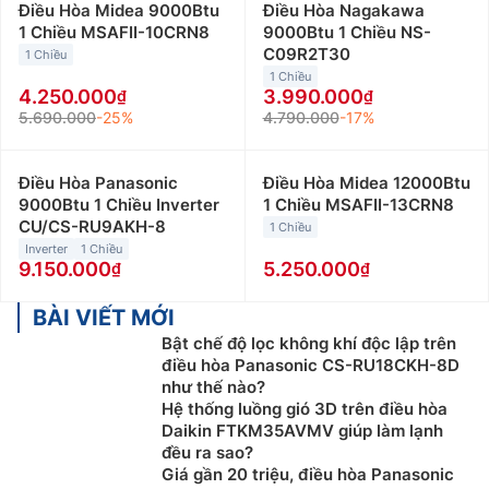
Điều Hòa Midea 9000Btu
Điều Hòa Nagakawa
1 Chiều MSAFII-10CRN8
9000Btu 1 Chiều NS-
C09R2T30
1 Chiều
1 Chiều
4.250.000
3.990.000
5.690.000
-25%
4.790.000
-17%
Điều Hòa Panasonic
Điều Hòa Midea 12000Btu
9000Btu 1 Chiều Inverter
1 Chiều MSAFII-13CRN8
CU/CS-RU9AKH-8
1 Chiều
Inverter
1 Chiều
9.150.000
5.250.000
BÀI VIẾT MỚI
Bật chế độ lọc không khí độc lập trên
điều hòa Panasonic CS-RU18CKH-8D
như thế nào?
Hệ thống luồng gió 3D trên điều hòa
Daikin FTKM35AVMV giúp làm lạnh
đều ra sao?
Giá gần 20 triệu, điều hòa Panasonic