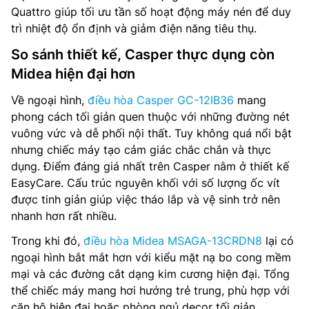
Quattro giúp tối ưu tần số hoạt động máy nén để duy
trì nhiệt độ ổn định và giảm điện năng tiêu thụ.
So sánh thiết kế, Casper thực dụng còn
Midea hiện đại hơn
Về ngoại hình,
điều hòa Casper GC-12IB36
mang
phong cách tối giản quen thuộc với những đường nét
vuông vức và dễ phối nội thất. Tuy không quá nổi bật
nhưng chiếc máy tạo cảm giác chắc chắn và thực
dụng. Điểm đáng giá nhất trên Casper nằm ở thiết kế
EasyCare. Cấu trúc nguyên khối với số lượng ốc vít
được tinh giản giúp việc tháo lắp và vệ sinh trở nên
nhanh hơn rất nhiều.
Trong khi đó,
điều hòa Midea MSAGA-13CRDN8
lại có
ngoại hình bắt mắt hơn với kiểu mặt nạ bo cong mềm
mại và các đường cắt dạng kim cương hiện đại. Tổng
thể chiếc máy mang hơi hướng trẻ trung, phù hợp với
căn hộ hiện đại hoặc phòng ngủ decor tối giản.