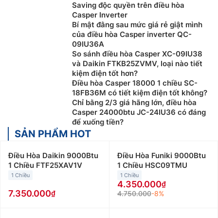
Saving độc quyền trên điều hòa
Casper Inverter
Bí mật đằng sau mức giá rẻ giật mình
của điều hòa Casper inverter QC-
09IU36A
So sánh điều hòa Casper XC-09IU38
và Daikin FTKB25ZVMV, loại nào tiết
kiệm điện tốt hơn?
Điều hòa Casper 18000 1 chiều SC-
18FB36M có tiết kiệm điện tốt không?
Chỉ bằng 2/3 giá hãng lớn, điều hòa
Casper 24000btu JC-24IU36 có đáng
để xuống tiền?
SẢN PHẨM HOT
Điều Hòa Daikin 9000Btu
Điều Hòa Funiki 9000Btu
1 Chiều FTF25XAV1V
1 Chiều HSC09TMU
1 Chiều
1 Chiều
4.350.000
7.350.000
4.750.000
-8%