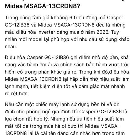
Midea MSAGA-13CRDN8?
Trong cùng tầm giá khoảng 6 triệu đồng, cả Casper
GC-12IB36 và Midea MSAGA-13CRDN8 đều là những
mẫu điều hòa inverter đáng mua ở năm 2026. Tuy
nhiên mỗi model lại phù hợp với nhu cầu sử dụng khác
nhau.
Điều hòa Casper GC-12IB36 ghi điểm nhờ độ bền, khả
năng vận hành êm ái và chính sách bảo hành vượt trội
hiếm có trong phân khúc giá rẻ. Trong khi đó,điều hòa
Midea MSAGA-13CRDN8 lại hấp dẫn nhờ hiệu suất làm
lạnh mạnh, tiết kiệm điện tốt và cảm giác mát nhanh
rõ rệt hơn.
Nếu cần một chiếc máy lạnh sử dụng bền bỉ và ổn
định cho phòng ngủ gia đình thì Casper GC-12IB36 là
lựa chọn rất hợp lý. Nhưng nếu ưu tiên hiệu suất làm
mát tối đa trong mùa hè oi bức thì Midea MSAGA-
13CRDN8 lại là cái tên đáng cân nhắc hơn trong tầm