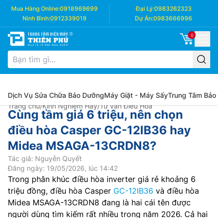
Mua Hàng Online:
0918969699
Đại Lý:
0983262323
Ninh Bình:
0912339019
Dự Án:
0983666996
0
Dịch Vụ Sửa Chữa Bảo Dưỡng
Máy Giặt - Máy Sấy
Trung Tâm Bảo
Trang chủ
/
Kinh Nghiệm Hay
/
Tư vấn Điều Hòa
Cùng tầm giá 6 triệu, nên chọn
điều hòa Casper GC-12IB36 hay
Midea MSAGA-13CRDN8?
Tác giả: Nguyễn Quyết
Đăng ngày: 19/05/2026, lúc 14:42
Trong phân khúc điều hòa inverter giá rẻ khoảng 6
triệu đồng, điều hòa Casper
GC-12IB36
và điều hòa
Midea MSAGA-13CRDN8 đang là hai cái tên được
người dùng tìm kiếm rất nhiều trong năm 2026. Cả hai