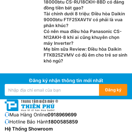
18000btu CS-RU18CKH-8BD có đáng
đồng tiền bát gạo?
Tài chính dưới 8 triệu: Điều hòa Daikin
9000btu FTF25XAV1V có phải là vua
phân khúc?
Có nên mua điều hòa Panasonic CS-
N12AKH-8 khi ai cũng khuyên chọn
máy Inverter?
Mẹ bỉm sữa Review: Điều hòa Daikin
FTKB25ZVMV có đủ êm cho trẻ sơ sinh
khó ngủ?
Đăng ký nhận thông tin mới nhất
Đăng ký
Mua Hàng Online:
0918969699
Hotline Bảo Hành:
1800585859
Hệ Thống Showroom