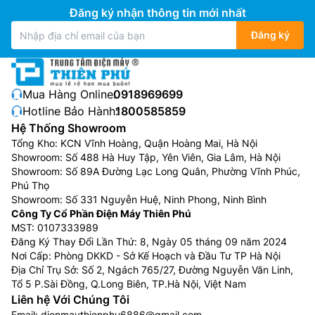
Đăng ký nhận thông tin mới nhất
Đăng ký
Mua Hàng Online:
0918969699
Hotline Bảo Hành:
1800585859
Hệ Thống Showroom
Tổng Kho: KCN Vĩnh Hoàng, Quận Hoàng Mai, Hà Nội
Showroom: Số 488 Hà Huy Tập, Yên Viên, Gia Lâm, Hà Nội
Showroom: Số 89A Đường Lạc Long Quân, Phường Vĩnh Phúc,
Phú Thọ
Showroom: Số 331 Nguyễn Huệ, Ninh Phong, Ninh Bình
Công Ty Cổ Phần Điện Máy Thiên Phú
MST: 0107333989
Đăng Ký Thay Đổi Lần Thứ: 8, Ngày 05 tháng 09 năm 2024
Nơi Cấp: Phòng DKKD - Sở Kế Hoạch và Đầu Tư TP Hà Nội
Địa Chỉ Trụ Sở: Số 2, Ngách 765/27, Đường Nguyễn Văn Linh,
Tổ 5 P.Sài Đồng, Q.Long Biên, TP.Hà Nội, Việt Nam
Liên hệ Với Chúng Tôi
Email:
dienmaythienphu6886@gmail.com