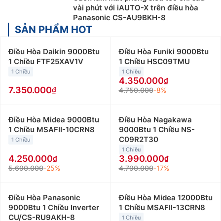
vài phút với iAUTO-X trên điều hòa
Panasonic CS-AU9BKH-8
SẢN PHẨM HOT
Điều Hòa Daikin 9000Btu
Điều Hòa Funiki 9000Btu
1 Chiều FTF25XAV1V
1 Chiều HSC09TMU
1 Chiều
1 Chiều
4.350.000
7.350.000
4.750.000
-8%
Điều Hòa Midea 9000Btu
Điều Hòa Nagakawa
1 Chiều MSAFII-10CRN8
9000Btu 1 Chiều NS-
C09R2T30
1 Chiều
1 Chiều
4.250.000
3.990.000
5.690.000
-25%
4.790.000
-17%
Điều Hòa Panasonic
Điều Hòa Midea 12000Btu
9000Btu 1 Chiều Inverter
1 Chiều MSAFII-13CRN8
CU/CS-RU9AKH-8
1 Chiều