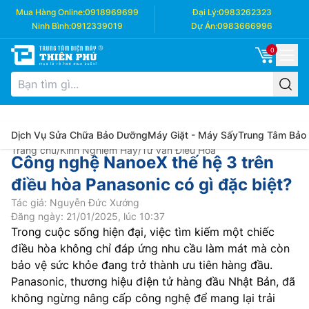
Mua Hàng Online:
0918969699
Đại Lý:
0983262323
Ninh Bình:
0912339019
Dự Án:
0983666996
0
Dịch Vụ Sửa Chữa Bảo Dưỡng
Máy Giặt - Máy Sấy
Trung Tâm Bảo
Trang chủ
/
Kinh Nghiệm Hay
/
Tư vấn Điều Hòa
Công nghệ NanoeX thế hệ 3 trên
điều hòa Panasonic có gì đặc biệt?
Tác giả: Nguyễn Đức Xướng
Đăng ngày: 21/01/2025, lúc 10:37
Trong cuộc sống hiện đại, việc tìm kiếm một chiếc
điều hòa không chỉ đáp ứng nhu cầu làm mát mà còn
bảo vệ sức khỏe đang trở thành ưu tiên hàng đầu.
Panasonic, thương hiệu điện tử hàng đầu Nhật Bản, đã
không ngừng nâng cấp công nghệ để mang lại trải