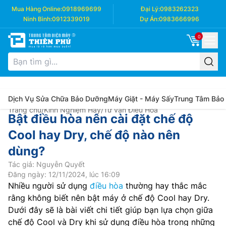
Mua Hàng Online:
0918969699
Đại Lý:
0983262323
Ninh Bình:
0912339019
Dự Án:
0983666996
0
Dịch Vụ Sửa Chữa Bảo Dưỡng
Máy Giặt - Máy Sấy
Trung Tâm Bảo
Trang chủ
/
Kinh Nghiệm Hay
/
Tư vấn Điều Hòa
Bật điều hòa nên cài đặt chế độ
Cool hay Dry, chế độ nào nên
dùng?
Tác giả: Nguyễn Quyết
Đăng ngày: 12/11/2024, lúc 16:09
Nhiều người sử dụng
điều hòa
thường hay thắc mắc
rằng không biết nên bật máy ở chế độ Cool hay Dry.
Dưới đây sẽ là bài viết chi tiết giúp bạn lựa chọn giữa
chế độ Cool và Dry khi sử dụng điều hòa trong những