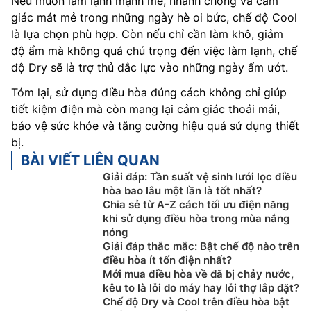
Nếu muốn làm lạnh mạnh mẽ, nhanh chóng và cảm
giác mát mẻ trong những ngày hè oi bức, chế độ Cool
là lựa chọn phù hợp. Còn nếu chỉ cần làm khô, giảm
độ ẩm mà không quá chú trọng đến việc làm lạnh, chế
độ Dry sẽ là trợ thủ đắc lực vào những ngày ẩm ướt.
Tóm lại, sử dụng điều hòa đúng cách không chỉ giúp
tiết kiệm điện mà còn mang lại cảm giác thoải mái,
bảo vệ sức khỏe và tăng cường hiệu quả sử dụng thiết
bị.
BÀI VIẾT LIÊN QUAN
Giải đáp: Tần suất vệ sinh lưới lọc điều
hòa bao lâu một lần là tốt nhất?
Chia sẻ từ A-Z cách tối ưu điện năng
khi sử dụng điều hòa trong mùa nắng
nóng
Giải đáp thắc mắc: Bật chế độ nào trên
điều hòa ít tốn điện nhất?
Mới mua điều hòa về đã bị chảy nước,
kêu to là lỗi do máy hay lỗi thợ lắp đặt?
Chế độ Dry và Cool trên điều hòa bật