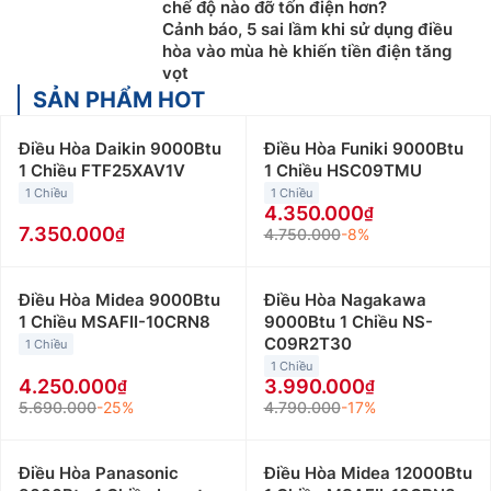
chế độ nào đỡ tốn điện hơn?
Cảnh báo, 5 sai lầm khi sử dụng điều
hòa vào mùa hè khiến tiền điện tăng
vọt
SẢN PHẨM HOT
Điều Hòa Daikin 9000Btu
Điều Hòa Funiki 9000Btu
1 Chiều FTF25XAV1V
1 Chiều HSC09TMU
1 Chiều
1 Chiều
4.350.000
7.350.000
4.750.000
-8%
Điều Hòa Midea 9000Btu
Điều Hòa Nagakawa
1 Chiều MSAFII-10CRN8
9000Btu 1 Chiều NS-
C09R2T30
1 Chiều
1 Chiều
4.250.000
3.990.000
5.690.000
-25%
4.790.000
-17%
Điều Hòa Panasonic
Điều Hòa Midea 12000Btu