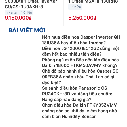
9000Btu 1 Chiều Inverter
1 Chiều MSAFII-13CRN8
CU/CS-RU9AKH-8
1 Chiều
Inverter
1 Chiều
9.150.000
5.250.000
BÀI VIẾT MỚI
Nên mua điều hòa Casper inverter QH-
18IU36A hay điều hòa thường?
Điều hòa LG 12000 IEC12G2 dùng một
đêm hết bao nhiêu tiền điện?
Phòng ngủ miền Bắc nên lắp điều hòa
Daikin 18000 FTKM50AVMV không?
Chế độ bảo hành điều hòa Casper SC-
09FB36A nhập khẩu Thái Lan có gì
đặc biệt?
So sánh điều hòa Panasonic CS-
RU24CKH-8D và dòng tiêu chuẩn:
Nâng cấp nào đáng giá?
Chọn điều hòa Daikin FTKY35ZVMV
chẳng còn sợ khô da, viêm họng nhờ
cảm biến Humidity Sensor