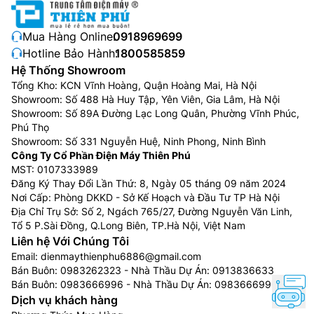
Mua Hàng Online:
0918969699
Hotline Bảo Hành:
1800585859
Hệ Thống Showroom
Tổng Kho: KCN Vĩnh Hoàng, Quận Hoàng Mai, Hà Nội
Showroom: Số 488 Hà Huy Tập, Yên Viên, Gia Lâm, Hà Nội
Showroom: Số 89A Đường Lạc Long Quân, Phường Vĩnh Phúc,
Phú Thọ
Showroom: Số 331 Nguyễn Huệ, Ninh Phong, Ninh Bình
Công Ty Cổ Phần Điện Máy Thiên Phú
MST: 0107333989
Đăng Ký Thay Đổi Lần Thứ: 8, Ngày 05 tháng 09 năm 2024
Nơi Cấp: Phòng DKKD - Sở Kế Hoạch và Đầu Tư TP Hà Nội
Địa Chỉ Trụ Sở: Số 2, Ngách 765/27, Đường Nguyễn Văn Linh,
Tổ 5 P.Sài Đồng, Q.Long Biên, TP.Hà Nội, Việt Nam
Liên hệ Với Chúng Tôi
Email:
dienmaythienphu6886@gmail.com
Bán Buôn:
0983262323
- Nhà Thầu Dự Án:
0913836633
Bán Buôn:
0983666996
- Nhà Thầu Dự Án:
0983666996
Dịch vụ khách hàng