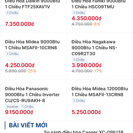
Điều Hòa Daikin 9000Btu
Điều Hòa Funiki 9000Btu
1 Chiều FTF25XAV1V
1 Chiều HSC09TMU
1 Chiều
1 Chiều
4.350.000
7.350.000
4.750.000
-8%
Điều Hòa Midea 9000Btu
Điều Hòa Nagakawa
1 Chiều MSAFII-10CRN8
9000Btu 1 Chiều NS-
C09R2T30
1 Chiều
1 Chiều
4.250.000
3.990.000
5.690.000
-25%
4.790.000
-17%
Điều Hòa Panasonic
Điều Hòa Midea 12000Btu
9000Btu 1 Chiều Inverter
1 Chiều MSAFII-13CRN8
CU/CS-RU9AKH-8
1 Chiều
Inverter
1 Chiều
9.150.000
5.250.000
BÀI VIẾT MỚI
So sánh điều hòa Casper XC-09IU38