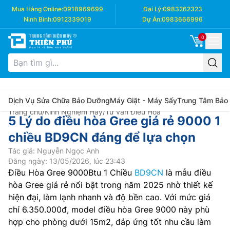
Mua Hàng Online:
0918969699
Đại Lý:
0983262323
Ninh Bình:
0912339019
Dự Án:
0983666996
0
Dịch Vụ Sửa Chữa Bảo Dưỡng
Máy Giặt - Máy Sấy
Trung Tâm Bảo
Trang chủ
/
Kinh Nghiệm Hay
/
Tư vấn Điều Hòa
5 Lý do điều hòa Gree giá rẻ 9000 1
chiều BD9CN đáng để lựa chọn
Tác giả: Nguyễn Ngọc Anh
Đăng ngày: 13/05/2026, lúc 23:43
Điều Hòa Gree 9000Btu 1 Chiều
BD9CN
là mẫu điều
hòa Gree giá rẻ nổi bật trong năm 2025 nhờ thiết kế
hiện đại, làm lạnh nhanh và độ bền cao. Với mức giá
chỉ 6.350.000đ, model điều hòa Gree 9000 này phù
hợp cho phòng dưới 15m2, đáp ứng tốt nhu cầu làm