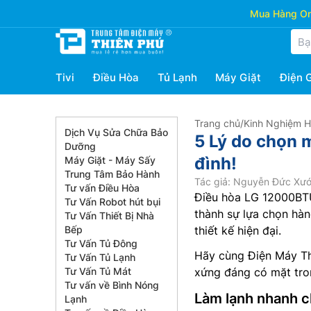
Mua Hàng Onl
Tivi
Điều Hòa
Tủ Lạnh
Máy Giặt
Điện 
Trang chủ
/
Kinh Nghiệm 
Dịch Vụ Sửa Chữa Bảo
5 Lý do chọn 
Dưỡng
đình!
Máy Giặt - Máy Sấy
Trung Tâm Bảo Hành
Tác giả: Nguyễn Đức Xư
Tư vấn Điều Hòa
Điều hòa LG 12000BTU
Tư Vấn Robot hút bụi
thành sự lựa chọn hàn
Tư Vấn Thiết Bị Nhà
Bếp
thiết kế hiện đại.
Tư Vấn Tủ Đông
Hãy cùng Điện Máy Thi
Tư Vấn Tủ Lạnh
Tư Vấn Tủ Mát
xứng đáng có mặt tro
Tư vấn về Bình Nóng
Làm lạnh nhanh 
Lạnh