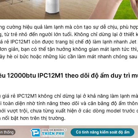
ng cường hiệu quả làm lạnh mà còn tạo sự dễ chịu, phù hợp
 từ trẻ nhỏ đến người lớn tuổi. Không chỉ dừng lại ở thiết k
iá rẻ IPC12M1 còn được trang bị chế độ làm lạnh nhanh Jet
đơn giản, bạn có thể tận hưởng không gian mát lạnh tức thì,
ày hè oi bức hoặc những lúc cần làm mát nhanh chóng sau 
iều 12000btu IPC12M1 theo dõi độ ẩm duy trì 
 giá rẻ IPC12M1 không chỉ dừng lại ở khả năng làm lạnh m
i toàn diện nhờ tính năng theo dõi và cân bằng độ ẩm thô
 mới vượt trội, chưa từng xuất hiện ở các dòng model trước 
nổi bật hơn trên thị trường.