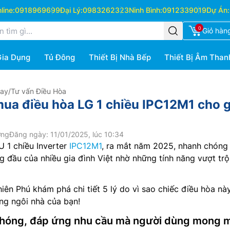
ine:
0918969699
Đại Lý:
0983262323
Ninh Bình:
0912339019
Dự Án:
0
Giỏ hàn
Gia Dụng
Tủ Đông
Thiết Bị Nhà Bếp
Thiết Bị Âm Than
Hay
/
Tư vấn Điều Hòa
mua điều hòa LG 1 chiều IPC12M1 cho g
ớng
Đăng ngày: 11/01/2025, lúc 10:34
 1 chiều Inverter
IPC12M1
, ra mắt năm 2025, nhanh chóng 
g đầu của nhiều gia đình Việt nhờ những tính năng vượt trộ
ên Phú khám phá chi tiết 5 lý do vì sao chiếc điều hòa nà
ng ngôi nhà của bạn!
chóng, đáp ứng nhu cầu mà người dùng mong 