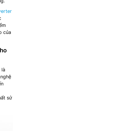
ng.
verter
c
iểm
o của
cho
 là
 nghệ
ến
uất sử