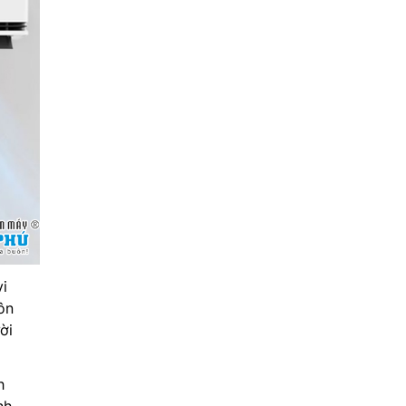
vi
ôn
ời
h
nh