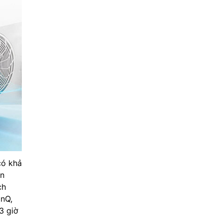
có khả
ện
ch
inQ,
3 giờ