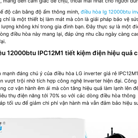
c, mang đến cảm giác dễ chịu, thoải mái nhất cho người dù
chế độ cân bằng độ ẩm thông minh,
điều hòa lg 12000btu in
chỉ là một thiết bị làm mát mà còn là giải pháp bảo vệ sứ
t lượng không khí trong gia đình bạn. Đây thực sự là một đ
òng điều hòa này mang lại, đáp ứng nhu cầu ngày càng ca
ại.
iều 12000btu IPC12M1 tiết kiệm điện hiệu quả 
 mạnh đáng chú ý của điều hòa LG inverter giá rẻ IPC12M1
ện vượt trội nhờ tích hợp công nghệ Inverter hiện đại. Công
ng cơ vận hành êm ái mà còn tăng hiệu quả làm lạnh lên đ
iêu thụ điện năng tới 70% so với các dòng điều hòa thông
háp tối ưu để giảm chi phí vận hành mà vẫn đảm bảo hiệu s