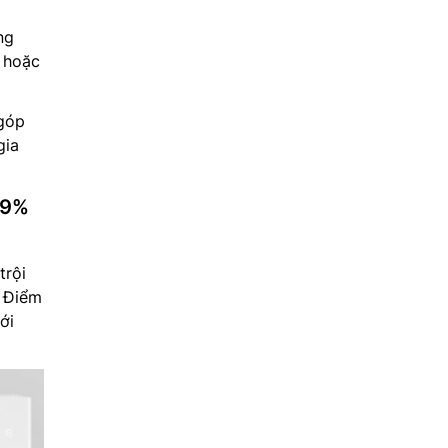
ng
o hoặc
góp
gia
,9%
trội
. Điểm
ới