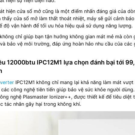
át hiện sự hiện diện nào.
hát hiện cửa sổ mở cũng là một điểm nhấn đáng giá của dò
n thấy cửa sổ mở làm thất thoát nhiệt, máy sẽ gửi cảnh bá
ế độ vận hành để tối ưu hóa hiệu quả sử dụng năng lượng.
không chỉ giúp bạn tận hưởng không gian mát mẻ mà còn 
í và bảo vệ môi trường, đáp ứng hoàn hảo nhu cầu của các 
iều 12000btu IPC12M1 lựa chọn đánh bại tới 99
h
nverter
IPC12M1 không chỉ mang lại khả năng làm mát vượt 
 các công nghệ tiên tiến giúp bảo vệ sức khỏe người dùng
công nghệ Plasmaster Ionizer++, được thiết kế để tiêu diệt t
c tác nhân gây hại trong không khí.