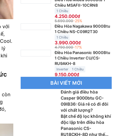
Chiều MSAFII-10CRN8
1 Chiều
4.250.000
5.690.000
-25%
 với
Điều Hòa Nagakawa 9000Btu
1 Chiều NS-C09R2T30
ế,
1 Chiều
 Cool.
3.990.000
4.790.000
-17%
 lý
Điều Hòa Panasonic 9000Btu
khi
1 Chiều Inverter CU/CS-
RU9AKH-8
Inverter
1 Chiều
mức
9.150.000
BÀI VIẾT MỚI
Đánh giá điều hòa
à còn
Casper 9000btu GC-
ng
09IB36: Giá rẻ có đi đôi
đó,
với chất lượng?
Bật chế độ lọc không khí
độc lập trên điều hòa
Panasonic CS-
RU18CKH-8D như thế