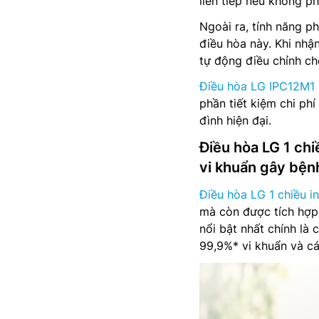
liên tiếp nếu không ph
Ngoài ra, tính năng p
điều hòa này. Khi nhậ
tự động điều chỉnh ch
Điều hòa LG IPC12M1
phần tiết kiệm chi ph
đình hiện đại.
Điều hòa LG 1 ch
vi khuẩn gây bện
Điều hòa LG 1 chiều i
mà còn được tích hợp
nổi bật nhất chính là 
99,9%* vi khuẩn và cá