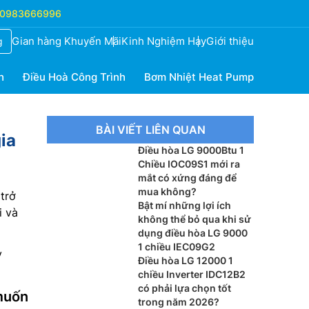
0983666996
Gian hàng Khuyến Mãi
Kinh Nghiệm Hay
Giới thiệu
g
h
Điều Hoà Công Trình
Bơm Nhiệt Heat Pump
BÀI VIẾT LIÊN QUAN
ia
Điều hòa LG 9000Btu 1
Chiều IOC09S1 mới ra
mắt có xứng đáng để
mua không?
trở
Bật mí những lợi ích
i và
không thể bỏ qua khi sử
dụng điều hòa LG 9000
1 chiều IEC09G2
y
Điều hòa LG 12000 1
chiều Inverter IDC12B2
có phải lựa chọn tốt
muốn
trong năm 2026?