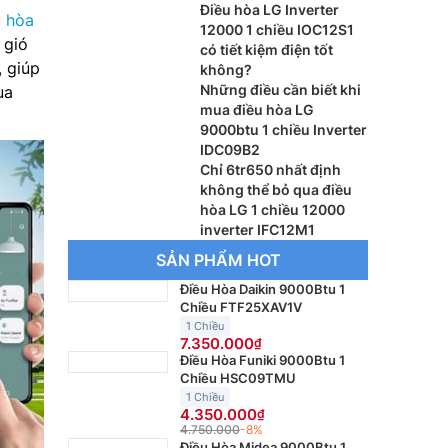
Điều hòa LG Inverter
u hòa
12000 1 chiều IOC12S1
 gió
có tiết kiệm điện tốt
 giúp
không?
Những điều cần biết khi
ùa
mua điều hòa LG
9000btu 1 chiều Inverter
IDC09B2
Chỉ 6tr650 nhất định
không thể bỏ qua điều
hòa LG 1 chiều 12000
inverter IFC12M1
SẢN PHẨM HOT
Điều Hòa Daikin 9000Btu 1
Chiều FTF25XAV1V
1 Chiều
7.350.000
Điều Hòa Funiki 9000Btu 1
Chiều HSC09TMU
1 Chiều
4.350.000
4.750.000
-8%
Điều Hòa Midea 9000Btu 1