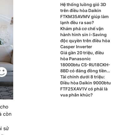
nào?
Hệ thống luồng gió 3D
trên điều hòa Daikin
FTKM35AVMV giúp làm
lạnh đều ra sao?
Khám phá cơ chế vận
hành hình sin i-Saving
độc quyền trên điều hòa
Casper Inverter
Giá gần 20 triệu, điều
hòa Panasonic
18000btu CS-RU18CKH-
8BD có đáng đồng tiền
bát gạo?
Tài chính dưới 8 triệu:
Điều hòa Daikin 9000btu
FTF25XAV1V có phải là
vua phân khúc?
 cho
à còn
i sử