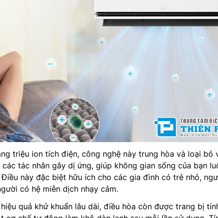
g triệu ion tích điện, công nghệ này trung hòa và loại bỏ 
ư các tác nhân gây dị ứng, giúp không gian sống của bạn lu
 Điều này đặc biệt hữu ích cho các gia đình có trẻ nhỏ, ngư
người có hệ miễn dịch nhạy cảm.
hiệu quả khử khuẩn lâu dài, điều hòa còn được trang bị tín
 cơ chế tự động làm khô dàn lạnh sau mỗi lần sử dụng. Tí