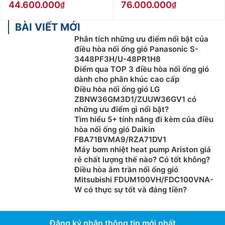
44.600.000
76.000.000
BÀI VIẾT MỚI
Phân tích những ưu điểm nổi bật của
điều hòa nối ống gió Panasonic S-
3448PF3H/U-48PR1H8
Điểm qua TOP 3 điều hòa nối ống gió
dành cho phân khúc cao cấp
Điều hòa nối ống gió LG
ZBNW36GM3D1/ZUUW36GV1 có
những ưu điểm gì nổi bật?
Tìm hiểu 5+ tính năng đi kèm của điều
hòa nối ống gió Daikin
FBA71BVMA9/RZA71DV1
Máy bơm nhiệt heat pump Ariston giá
rẻ chất lượng thế nào? Có tốt không?
Điều hòa âm trần nối ống gió
Mitsubishi FDUM100VH/FDC100VNA-
W có thực sự tốt và đáng tiền?
Đăng ký nhận thông tin mới nhất