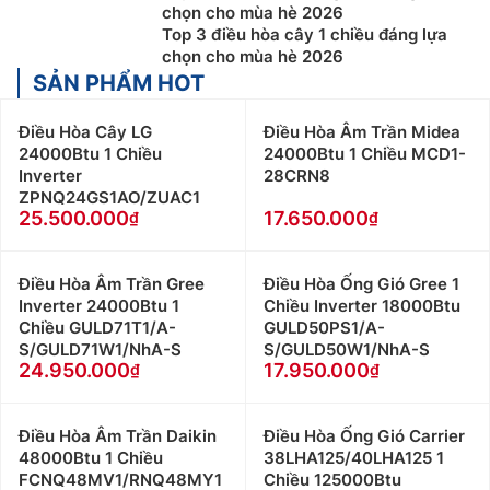
chọn cho mùa hè 2026
Top 3 điều hòa cây 1 chiều đáng lựa
chọn cho mùa hè 2026
SẢN PHẨM HOT
Điều Hòa Cây LG
Điều Hòa Âm Trần Midea
24000Btu 1 Chiều
24000Btu 1 Chiều MCD1-
Inverter
28CRN8
ZPNQ24GS1AO/ZUAC1
25.500.000
17.650.000
Điều Hòa Âm Trần Gree
Điều Hòa Ống Gió Gree 1
Inverter 24000Btu 1
Chiều Inverter 18000Btu
Chiều GULD71T1/A-
GULD50PS1/A-
S/GULD71W1/NhA-S
S/GULD50W1/NhA-S
24.950.000
17.950.000
Điều Hòa Âm Trần Daikin
Điều Hòa Ống Gió Carrier
48000Btu 1 Chiều
38LHA125/40LHA125 1
FCNQ48MV1/RNQ48MY1
Chiều 125000Btu