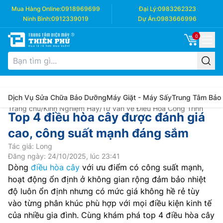
Mua Hàng Online:
0918969699
Đại Lý:
0983262323
Ninh Bình:
0912339019
Dự Án:
0983666996
0
Dịch Vụ Sửa Chữa Bảo Dưỡng
Máy Giặt - Máy Sấy
Trung Tâm Bảo
Trang chủ
/
Kinh Nghiệm Hay
/
Tư vấn về Điều Hòa Công Trình
Top 4 điều hòa cây được đánh giá
cao, công suất mạnh đáng sắm
Tác giả: Long
Đăng ngày: 24/10/2025, lúc 23:41
Dòng
điều hòa cây
với ưu điểm có công suất mạnh,
hoạt động ổn định ở không gian rộng đảm bảo nhiệt
độ luôn ổn định nhưng có mức giá không hề rẻ tùy
vào từng phân khúc phù hợp với mọi điều kiện kinh tế
của nhiều gia đình. Cùng khám phá top 4 điều hòa cây