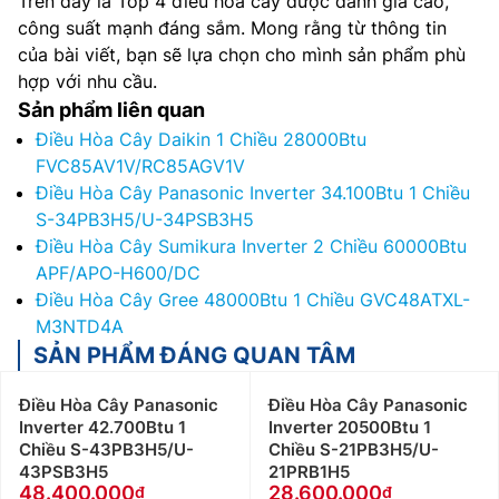
Trên đây là Top 4 điều hòa cây được đánh giá cao,
công suất mạnh đáng sắm. Mong rằng từ thông tin
của bài viết, bạn sẽ lựa chọn cho mình sản phẩm phù
hợp với nhu cầu.
Sản phẩm liên quan
Điều Hòa Cây Daikin 1 Chiều 28000Btu
FVC85AV1V/RC85AGV1V
Điều Hòa Cây Panasonic Inverter 34.100Btu 1 Chiều
S-34PB3H5/U-34PSB3H5
Điều Hòa Cây Sumikura Inverter 2 Chiều 60000Btu
APF/APO-H600/DC
Điều Hòa Cây Gree 48000Btu 1 Chiều GVC48ATXL-
M3NTD4A
SẢN PHẨM ĐÁNG QUAN TÂM
Điều Hòa Cây Panasonic
Điều Hòa Cây Panasonic
Inverter 42.700Btu 1
Inverter 20500Btu 1
Chiều S-43PB3H5/U-
Chiều S-21PB3H5/U-
43PSB3H5
21PRB1H5
48.400.000
28.600.000