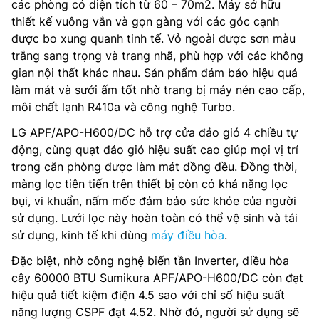
các phòng có diện tích từ 60 – 70m2. Máy sở hữu
thiết kế vuông vắn và gọn gàng với các góc cạnh
được bo xung quanh tinh tế. Vỏ ngoài được sơn màu
trắng sang trọng và trang nhã, phù hợp với các không
gian nội thất khác nhau. Sản phẩm đảm bảo hiệu quả
làm mát và sưởi ấm tốt nhờ trang bị máy nén cao cấp,
môi chất lạnh R410a và công nghệ Turbo.
LG APF/APO-H600/DC hỗ trợ cửa đảo gió 4 chiều tự
động, cùng quạt đảo gió hiệu suất cao giúp mọi vị trí
trong căn phòng được làm mát đồng đều. Đồng thời,
màng lọc tiên tiến trên thiết bị còn có khả năng lọc
bụi, vi khuẩn, nấm mốc đảm bảo sức khỏe của người
sử dụng. Lưới lọc này hoàn toàn có thể vệ sinh và tái
sử dụng, kinh tế khi dùng
máy điều hòa
.
Đặc biệt, nhờ công nghệ biến tần Inverter, điều hòa
cây 60000 BTU Sumikura APF/APO-H600/DC còn đạt
hiệu quả tiết kiệm điện 4.5 sao với chỉ số hiệu suất
năng lượng CSPF đạt 4.52. Nhờ đó, người sử dụng sẽ