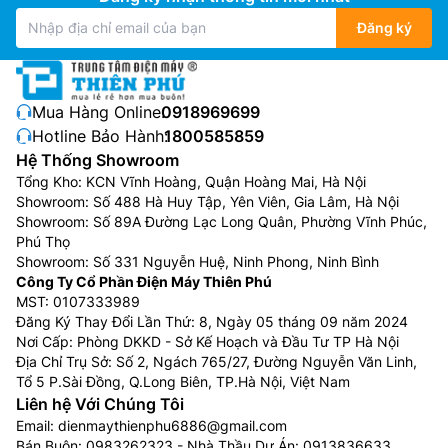
Đăng ký
Mua Hàng Online:
0918969699
Hotline Bảo Hành:
1800585859
Hệ Thống Showroom
Tổng Kho: KCN Vĩnh Hoàng, Quận Hoàng Mai, Hà Nội
Showroom: Số 488 Hà Huy Tập, Yên Viên, Gia Lâm, Hà Nội
Showroom: Số 89A Đường Lạc Long Quân, Phường Vĩnh Phúc,
Phú Thọ
Showroom: Số 331 Nguyễn Huệ, Ninh Phong, Ninh Bình
Công Ty Cổ Phần Điện Máy Thiên Phú
MST: 0107333989
Đăng Ký Thay Đổi Lần Thứ: 8, Ngày 05 tháng 09 năm 2024
Nơi Cấp: Phòng DKKD - Sở Kế Hoạch và Đầu Tư TP Hà Nội
Địa Chỉ Trụ Sở: Số 2, Ngách 765/27, Đường Nguyễn Văn Linh,
Tổ 5 P.Sài Đồng, Q.Long Biên, TP.Hà Nội, Việt Nam
Liên hệ Với Chúng Tôi
Email:
dienmaythienphu6886@gmail.com
Bán Buôn:
0983262323
- Nhà Thầu Dự Án:
0913836633