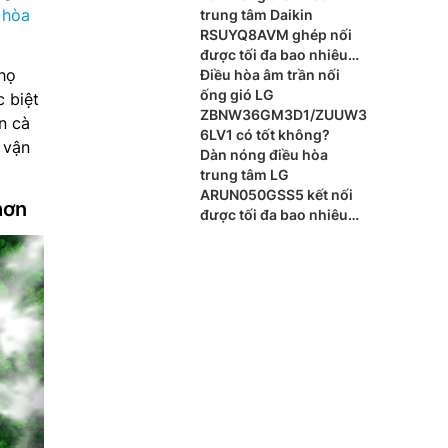
 hòa
trung tâm Daikin
RSUYQ8AVM ghép nối
được tối đa bao nhiêu
thọ
dàn lạnh?
Điều hòa âm trần nối
ống gió LG
 biệt
ZBNW36GM3D1/ZUUW3
n cà
6LV1 có tốt không?
 vận
Dàn nóng điều hòa
trung tâm LG
ARUN050GSS5 kết nối
hơn
được tối đa bao nhiêu
dàn lạnh?