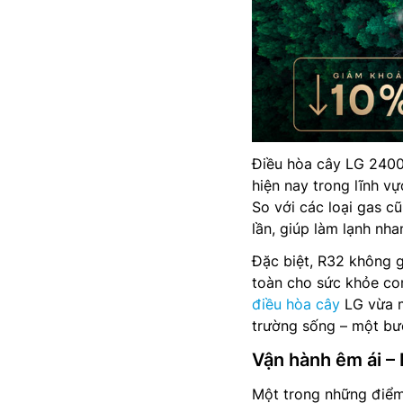
Điều hòa cây LG 24000
hiện nay trong lĩnh vự
So với các loại gas c
lần, giúp làm lạnh nh
Đặc biệt, R32 không g
toàn cho sức khỏe con
điều hòa cây
LG vừa má
trường sống – một bướ
Vận hành êm ái – 
Một trong những điểm