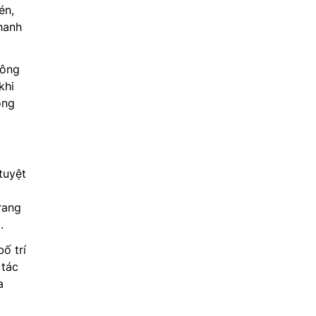
én,
hanh
hông
khi
ông
tuyệt
rang
.
ố trí
 tác
a