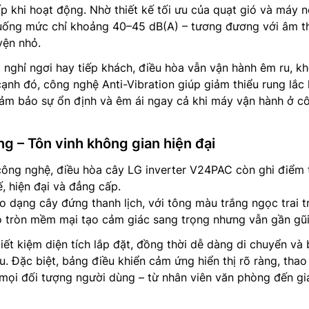
ấp khi hoạt động. Nhờ thiết kế tối ưu của quạt gió và máy n
uống mức chỉ khoảng 40–45 dB(A) – tương đương với âm t
yện nhỏ.
 nghỉ ngơi hay tiếp khách, điều hòa vẫn vận hành êm ru, k
cạnh đó, công nghệ Anti-Vibration giúp giảm thiểu rung lắc 
ảm bảo sự ổn định và êm ái ngay cả khi máy vận hành ở c
ng – Tôn vinh không gian hiện đại
công nghệ, điều hòa cây LG inverter V24PAC còn ghi điểm 
ế, hiện đại và đẳng cấp.
o dạng cây đứng thanh lịch, với tông màu trắng ngọc trai t
o tròn mềm mại tạo cảm giác sang trọng nhưng vẫn gần gũi
ết kiệm diện tích lắp đặt, đồng thời dễ dàng di chuyển và b
au. Đặc biệt, bảng điều khiển cảm ứng hiển thị rõ ràng, thao
mọi đối tượng người dùng – từ nhân viên văn phòng đến gi