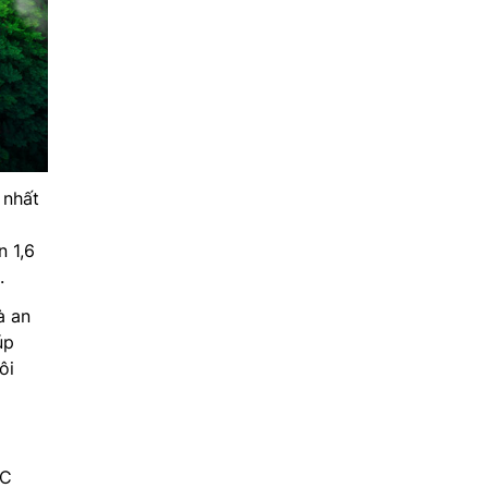
 nhất
n 1,6
.
à an
úp
ôi
C