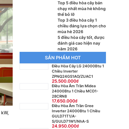
Top 5 điều hòa cây bán
chạy nhất mùa hè không
thể bỏ lỡ
Top 3 điều hòa cây 1
chiều đáng lựa chọn cho
mùa hè 2026
5 điều hòa cây tốt, được
đánh giá cao hiện nay
năm 2026
SẢN PHẨM HOT
Điều Hòa Cây LG 24000Btu 1
Chiều Inverter
ZPNQ24GS1AO/ZUAC1
25.500.000
Điều Hòa Âm Trần Midea
24000Btu 1 Chiều MCD1-
28CRN8
17.650.000
Điều Hòa Âm Trần Gree
Inverter 24000Btu 1 Chiều
 kW,
GULD71T1/A-
S/GULD71W1/NhA-S
24.950.000