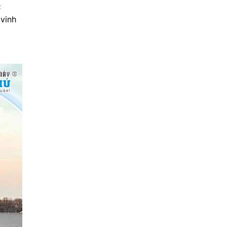
C
 vinh