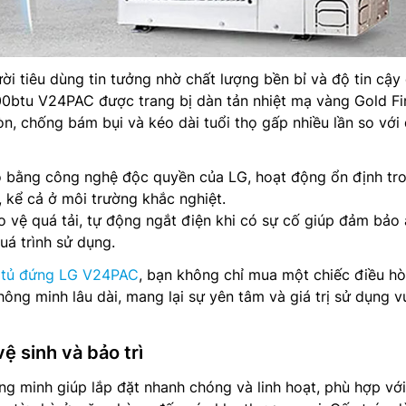
ời tiêu dùng tin tưởng nhờ chất lượng bền bỉ và độ tin cậy
0btu V24PAC được trang bị dàn tản nhiệt mạ vàng Gold Fi
, chống bám bụi và kéo dài tuổi thọ gấp nhiều lần so với
 bằng công nghệ độc quyền của LG, hoạt động ổn định tr
t, kể cả ở môi trường khắc nghiệt.
o vệ quá tải, tự động ngắt điện khi có sự cố giúp đảm bảo
uá trình sử dụng.
 tủ đứng LG V24PAC
, bạn không chỉ mua một chiếc điều h
hông minh lâu dài, mang lại sự yên tâm và giá trị sử dụng v
ệ sinh và bảo trì
ng minh giúp lắp đặt nhanh chóng và linh hoạt, phù hợp với