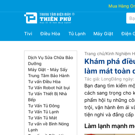
Mua Hàng Onl
Tivi
Điều Hòa
Tủ Lạnh
Máy Giặt
Điện 
Trang chủ
/
Kinh Nghiệm 
Dịch Vụ Sửa Chữa Bảo
Khám phá điề
Dưỡng
làm mát toàn 
Máy Giặt - Máy Sấy
Trung Tâm Bảo Hành
Tác giả: Long
Đăng ngày: 
Tư vấn Điều Hòa
Bạn đang tìm kiếm một
Tư Vấn Robot hút bụi
cách sang trọng cho 
Tư Vấn Thiết Bị Nhà
Bếp
phẩm hội tụ những côn
Tư Vấn Tủ Đông
trội, vận hành êm ái 
Tư Vấn Tủ Lạnh
tiện nghi và đẳng cấp
Tư Vấn Tủ Mát
Tư vấn về Bình Nóng
Làm lạnh mạnh mẽ
Lạnh