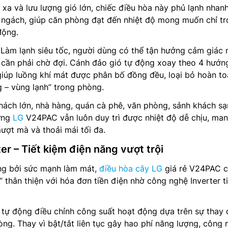
 xa và lưu lượng gió lớn, chiếc điều hòa này phủ lạnh nhan
 ngách, giúp căn phòng đạt đến nhiệt độ mong muốn chỉ t
động.
 Làm lạnh siêu tốc, người dùng có thể tận hưởng cảm giác
 cần phải chờ đợi. Cánh đảo gió tự động xoay theo 4 hướng
 giúp luồng khí mát được phân bố đồng đều, loại bỏ hoàn t
 – vùng lạnh” trong phòng.
ách lớn, nhà hàng, quán cà phê, văn phòng, sảnh khách sạ
ứng
LG
V24PAC vẫn luôn duy trì được nhiệt độ dễ chịu, man
ượt mà và thoải mái tối đa.
r – Tiết kiệm điện năng vượt trội
ng bởi sức mạnh làm mát,
điều hòa cây LG
giá rẻ V24PAC c
 thân thiện với hóa đơn tiền điện nhờ công nghệ Inverter t
 tự động điều chỉnh công suất hoạt động dựa trên sự thay 
òng. Thay vì bật/tắt liên tục gây hao phí năng lượng, công