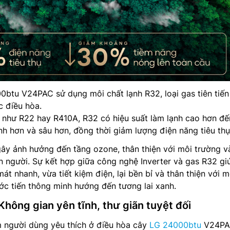
btu V24PAC sử dụng môi chất lạnh R32, loại gas tiên tiến
c điều hòa.
ũ như R22 hay R410A, R32 có hiệu suất làm lạnh cao hơn đế
anh hơn và sâu hơn, đồng thời giảm lượng điện năng tiêu thụ
ây ảnh hưởng đến tầng ozone, thân thiện với môi trường v
 người. Sự kết hợp giữa công nghệ Inverter và gas R32 gi
t nhanh, vừa tiết kiệm điện, lại bền bỉ và thân thiện với m
c tiến thông minh hướng đến tương lai xanh.
Không gian yên tĩnh, thư giãn tuyệt đối
 người dùng yêu thích ở điều hòa cây
LG 24000btu
V24PA