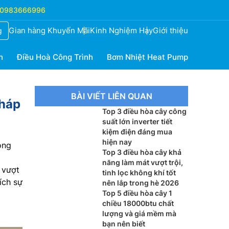
0983666996
Gian hàng Khuyến Mãi
Kinh Nghiệm Hay
Giới thiệu
g
h
Điều Hoà Công Trình
Bơm Nhiệt Heat Pump
BÀI VIẾT LIÊN QUAN
pháp
Top 3 điều hòa cây công
suất lớn inverter tiết
kiệm điện đáng mua
hiện nay
ong
Top 3 điều hòa cây khả
năng làm mát vượt trội,
 vượt
tinh lọc không khí tốt
ích sự
nên lắp trong hè 2026
Top 5 điều hòa cây 1
chiều 18000btu chất
lượng và giá mềm mà
bạn nên biết