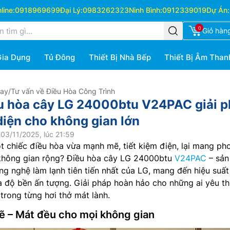
ine:
0918969699
Đại Lý:
0983262323
Ninh Bình:
0912339019
Dự Án:
0
Giỏ hàn
Gia Dụng
Tủ Đông
Thiết Bị Nhà Bếp
Thiết Bị Âm Than
Hay
/
Tư vấn về Điều Hòa Công Trình
u hòa cây LG 24000btu V24PAC giải 
diện cho không gian lớn
03/11/2025, lúc 21:59
 chiếc điều hòa vừa mạnh mẽ, tiết kiệm điện, lại mang ph
không gian rộng? Điều hòa cây LG 24000btu
V24PAC
– sản
g nghệ làm lạnh tiên tiến nhất của LG, mang đến hiệu suất
và độ bền ấn tượng. Giải pháp hoàn hảo cho những ai yêu th
 trong từng hơi thở mát lành.
 – Mát đều cho mọi không gian