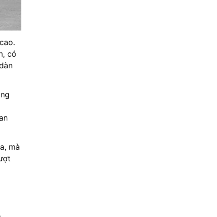
 cao.
n, có
 dàn
ong
 an
òa, mà
ượt