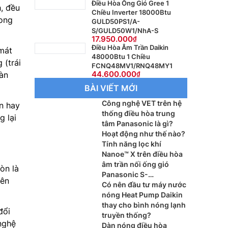
Điều Hòa Ống Gió Gree 1
h, đều
Chiều Inverter 18000Btu
rong
GULD50PS1/A-
S/GULD50W1/NhA-S
17.950.000
Điều Hòa Âm Trần Daikin
 mát
48000Btu 1 Chiều
 (trái
FCNQ48MV1/RNQ48MY1
44.600.000
oàn
BÀI VIẾT MỚI
Công nghệ VET trên hệ
n hay
thống điều hòa trung
g lại
tâm Panasonic là gì?
Hoạt động như thế nào?
Tính năng lọc khí
Nanoe™ X trên điều hòa
âm trần nối ống gió
òn là
Panasonic S-
iên
3448PF3H/U-48PR1H5
Có nên đầu tư máy nước
hoạt động ra sao?
nóng Heat Pump Daikin
thay cho bình nóng lạnh
đổi
truyền thống?
 nghệ
Dàn nóng điều hòa