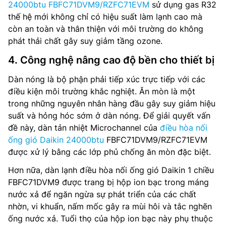
24000btu FBFC71DVM9/RZFC71EVM
sử dụng gas R32
thế hệ mới không chỉ có hiệu suất làm lạnh cao mà
còn an toàn và thân thiện với môi trường do không
phát thải chất gây suy giảm tầng ozone.
4. Công nghệ nâng cao độ bền cho thiết bị
Dàn nóng là bộ phận phải tiếp xúc trực tiếp với các
điều kiện môi trường khắc nghiệt. Ăn mòn là một
trong những nguyên nhân hàng đầu gây suy giảm hiệu
suất và hỏng hóc sớm ở dàn nóng. Để giải quyết vấn
đề này, dàn tản nhiệt Microchannel của
điều hòa nối
ống gió Daikin 24000btu
FBFC71DVM9/RZFC71EVM
được xử lý bằng các lớp phủ chống ăn mòn đặc biệt.
Hơn nữa, dàn lạnh điều hòa nối ống gió Daikin 1 chiều
FBFC71DVM9 được trang bị hộp ion bạc trong máng
nước xả để ngăn ngừa sự phát triển của các chất
nhờn, vi khuẩn, nấm mốc gây ra mùi hôi và tắc nghẽn
ống nước xả. Tuổi thọ của hộp ion bạc này phụ thuộc