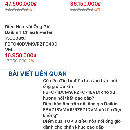
47.500.000
36.150.000
48.850.000
-3%
36.950.000
-2%
Điều Hòa Nối Ống Gió
Daikin 1 Chiều Inverter
15000Btu
FBFC40DVM9/RZFC40D
VM
16.950.000
17.250.000
-2%
BÀI VIẾT LIÊN QUAN
Có nên đầu tư điều hòa âm trần nối
ống gió Daikin
FBFC71DVM9/RZFC71EVM cho xu
hướng nội thất cao cấp?
Điều hòa âm trần nối ống gió Daikin
FBA71BVMA9/RZF71DVM có tốn điện
không?
Điểm qua TOP 3 điều hòa nối ống gió
dành cho phân khúc cao cấp