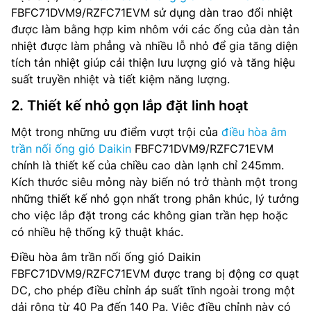
FBFC71DVM9/RZFC71EVM sử dụng dàn trao đổi nhiệt
được làm bằng hợp kim nhôm với các ống của dàn tản
nhiệt được làm phẳng và nhiều lỗ nhỏ để gia tăng diện
tích tản nhiệt giúp cải thiện lưu lượng gió và tăng hiệu
suất truyền nhiệt và tiết kiệm năng lượng.
2. Thiết kế nhỏ gọn lắp đặt linh hoạt
Một trong những ưu điểm vượt trội của
điều hòa âm
trần nối ống gió Daikin
FBFC71DVM9/RZFC71EVM
chính là thiết kế của chiều cao dàn lạnh chỉ 245mm.
Kích thước siêu mỏng này biến nó trở thành một trong
những thiết kế nhỏ gọn nhất trong phân khúc, lý tưởng
cho việc lắp đặt trong các không gian trần hẹp hoặc
có nhiều hệ thống kỹ thuật khác.
Điều hòa âm trần nối ống gió Daikin
FBFC71DVM9/RZFC71EVM được trang bị động cơ quạt
DC, cho phép điều chỉnh áp suất tĩnh ngoài trong một
dải rộng từ 40 Pa đến 140 Pa. Việc điều chỉnh này có