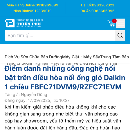
Mua Hàng Online:
0918969699
Đại Lý:
0983262323
Ninh Bình:
0912339019
Dự Án:
0983666996
0
Dịch Vụ Sửa Chữa Bảo Dưỡng
Máy Giặt - Máy Sấy
Trung Tâm Bảo
Trang chủ
/
Kinh Nghiệm Hay
/
Tư vấn về Điều Hòa Công Trình
Điểm danh những công nghệ nổi
bật trên điều hòa nối ống gió Daikin
1 chiều FBFC71DVM9/RZFC71EVM
Tác giả: Nguyễn Dũng
Đăng ngày: 17/09/2025, lúc 10:27
Khi tìm kiếm giải pháp điều hòa không khí cho các
không gian sang trọng như biệt thự, văn phòng cao
cấp hay showroom, yếu tố thẩm mỹ và hiệu suất vận
hành luôn được đặt lên hàng đầu. Đáp ứng hoàn hảo