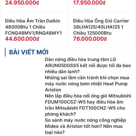
24.950.000
17.950.000
Điều Hòa Âm Trần Daikin
Điều Hòa Ống Gió Carrier
48000Btu 1 Chiều
38LHA125/40LHA125 1
FCNQ48MV1/RNQ48MY1
Chiều 125000Btu
44.600.000
76.000.000
BÀI VIẾT MỚI
Dàn nóng điều hòa trung tâm LG
ARUN050GSS5 kết nối được tối đa bao
nhiêu dàn lạnh?
Những sai lầm cần tránh khi chọn mua
máy nước nóng bơm nhiệt Heat Pump
Ariston
Nên lắp điều hòa nối ống gió Mitsubishi
FDUM100CSZ-W5 hay điều hòa âm
trần Mitsubishi FDT100CNZ-W5 cho
phòng khách?
So sánh máy nước nóng công nghiệp
Midea và Ariston tốt hơn? Nên mua
loại nào?