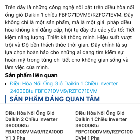
Trên đây là những công nghệ nổi bật trên điều hòa nối
ống gió Daikin 1 chiều FBFC71DVM9/RZFC71EVM. Đây
không chỉ là một sản phẩm, mà là một giải pháp điều
hòa không khí đẳng cấp, hội tụ đầy đủ các yếu tố: Tiết
kiệm năng lượng, Thiết kế thông minh, Hiệu suất vượt
trội và Độ bền thách thức thời gian. Đây chính là sự
lựa chọn hoàn hảo cho những ai đang tìm kiếm sự
hoàn mỹ trong từng chi tiết cho không gian sống và
làm việc của mình.
Sản phẩm liên quan
Điều Hòa Nối Ống Gió Daikin 1 Chiều Inverter
24000Btu FBFC71DVM9/RZFC71EVM
SẢN PHẨM ĐÁNG QUAN TÂM
Điều Hòa Nối Ống Gió
Điều Hòa Nối Ống Gió
Daikin 2 Chiều Inverter
Daikin 1 Chiều Inverter
36000Btu
36000Btu
FBA100BVMA9/RZA100D
FBFC100DVM9/RZFC100
Y1 3 Pha
DVM 1 Pha