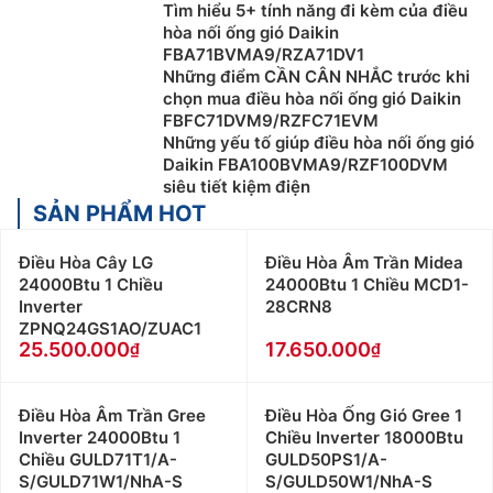
Tìm hiểu 5+ tính năng đi kèm của điều
hòa nối ống gió Daikin
FBA71BVMA9/RZA71DV1
Những điểm CẦN CÂN NHẮC trước khi
chọn mua điều hòa nối ống gió Daikin
FBFC71DVM9/RZFC71EVM
Những yếu tố giúp điều hòa nối ống gió
Daikin FBA100BVMA9/RZF100DVM
siêu tiết kiệm điện
SẢN PHẨM HOT
Điều Hòa Cây LG
Điều Hòa Âm Trần Midea
24000Btu 1 Chiều
24000Btu 1 Chiều MCD1-
Inverter
28CRN8
ZPNQ24GS1AO/ZUAC1
25.500.000
17.650.000
Điều Hòa Âm Trần Gree
Điều Hòa Ống Gió Gree 1
Inverter 24000Btu 1
Chiều Inverter 18000Btu
Chiều GULD71T1/A-
GULD50PS1/A-
S/GULD71W1/NhA-S
S/GULD50W1/NhA-S