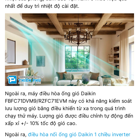
nhất để duy trì nhiệt độ cài đặt.
Ngoài ra, máy điều hòa ống gió Daikin
FBFC71DVM9/RZFC71EVM này có khả năng kiểm soát
lưu lượng gió bằng điều khiển từ xa trong quá trình
chạy thử máy. Lượng gió được điều chỉnh tự động đến
xấp xỉ +/- 10% tốc độ gió cao.
Ngoài ra,
điều hòa nối ống gió Daikin 1 chiều inverter