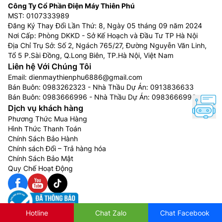
Công Ty Cổ Phần Điện Máy Thiên Phú
MST: 0107333989
Đăng Ký Thay Đổi Lần Thứ: 8, Ngày 05 tháng 09 năm 2024
Nơi Cấp: Phòng DKKD - Sở Kế Hoạch và Đầu Tư TP Hà Nội
Địa Chỉ Trụ Sở: Số 2, Ngách 765/27, Đường Nguyễn Văn Linh,
Tổ 5 P.Sài Đồng, Q.Long Biên, TP.Hà Nội, Việt Nam
Liên hệ Với Chúng Tôi
Email:
dienmaythienphu6886@gmail.com
Bán Buôn:
0983262323
- Nhà Thầu Dự Án:
0913836633
Bán Buôn:
0983666996
- Nhà Thầu Dự Án:
0983666996
Dịch vụ khách hàng
Phương Thức Mua Hàng
Hình Thức Thanh Toán
Chính Sách Bảo Hành
Chính sách Đổi – Trả hàng hóa
Chính Sách Bảo Mật
Quy Chế Hoạt Động
Hotline
Chat Zalo
Chat Facebook