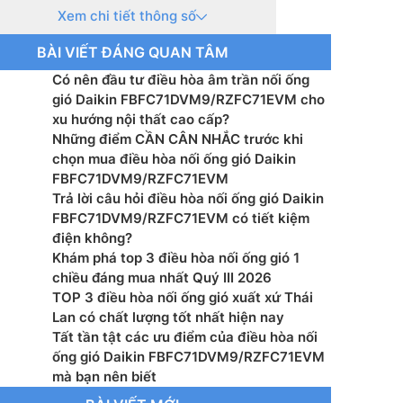
Xem chi tiết thông số
g tiêu thụ: 2.35 kW
BÀI VIẾT ĐÁNG QUAN TÂM
02 kW/kW
Có nên đầu tư điều hòa âm trần nối ống
.38 kWh/kWh
gió Daikin FBFC71DVM9/RZFC71EVM cho
xu hướng nội thất cao cấp?
ệ inverter: Có
Những điểm CẦN CÂN NHẮC trước khi
chọn mua điều hòa nối ống gió Daikin
ện dàn nóng: 1 pha, 220-240 V, 50-60 Hz
FBFC71DVM9/RZFC71EVM
Trả lời câu hỏi điều hòa nối ống gió Daikin
g gió dàn lạnh: 25/20/16.5 m3/h
FBFC71DVM9/RZFC71EVM có tiết kiệm
điện không?
n lạnh: 39/37/34 dB(A)
Khám phá top 3 điều hòa nối ống gió 1
chiều đáng mua nhất Quý III 2026
n nóng: 50 dB(A)
TOP 3 điều hòa nối ống gió xuất xứ Thái
Lan có chất lượng tốt nhất hiện nay
tĩnh ngoài: 40 (40-140) Pa
Tất tần tật các ưu điểm của điều hòa nối
ống gió Daikin FBFC71DVM9/RZFC71EVM
 lạnh: R32
mà bạn nên biết