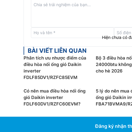
Hiện chưa có đ
BÀI VIẾT LIÊN QUAN
Phân tích ưu nhược điểm của
Bộ 3 điều hòa nố
điều hòa nối ống gió Daikin
24000btu không 
inverter
cho hè 2026
FDLF85DV1/RZFC85EVM
Có nên mua điều hòa nối ống
5 lý do nên mua 
gió Daikin inverter
ống gió Daikin in
FDLF60DV1/RZFC60EVM?
FBA71BVMA9/R
Đăng ký nhận th
Chức năng điều chỉnh tự động lưu lượ