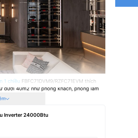
Kích thư
Trọng lư
Kích th
Trọng lư
Đường kí
Hãng sản
n 1 chiều
FBFC71DVM9/RZFC71EVM thích
Nơi sản 
 từ dưới 40m2 như phòng khách, phòng làm
êm
Năm sản
ều Inverter 24000Btu
BFC71DVM9/RZFC71EVM
được trang bị công
và có khả năng tiết kiệm điện năng tiêu thụ
ng nghệ này.