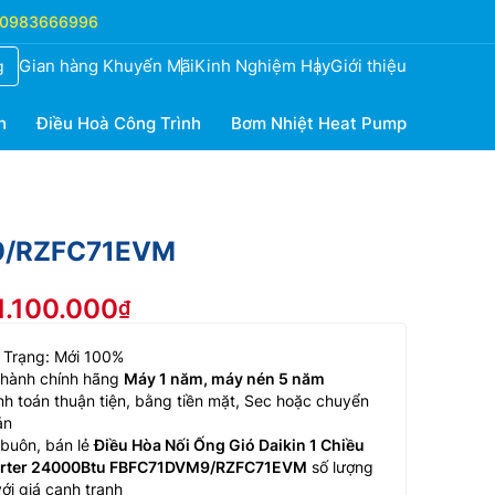
0983666996
Gian hàng Khuyến Mãi
Kinh Nghiệm Hay
Giới thiệu
g
h
Điều Hoà Công Trình
Bơm Nhiệt Heat Pump
VM9/RZFC71EVM
1.100.000
 Trạng: Mới 100%
 hành chính hãng
Máy 1 năm, máy nén 5 năm
h toán thuận tiện, bằng tiền mặt, Sec hoặc chuyển
ản
buôn, bán lẻ
Điều Hòa Nối Ống Gió Daikin 1 Chiều
erter 24000Btu FBFC71DVM9/RZFC71EVM
số lượng
với giá cạnh tranh