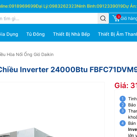
ine:
0918969699
Đại Lý:
0983262323
Ninh Bình:
0912339019
Dự Án:
0
Giỏ hàn
Gia Dụng
Tủ Đông
Thiết Bị Nhà Bếp
Thiết Bị Âm Than
iều Hòa Nối Ống Gió Daikin
 1 Chiều Inverter 24000Btu FBFC71D
Giá: 3
Tình
Bảo
Than
kho
Bán 
Inv
lớn 