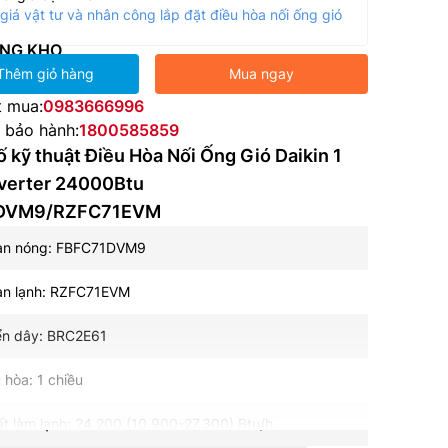
giá vật tư và nhân công lắp đặt điều hòa nối ống gió
NG KHO
Thêm giỏ hàng
Mua ngay
t mua:
0983666996
e bảo hành:
1800585859
 kỹ thuật Điều Hòa Nối Ống Gió Daikin 1
nverter 24000Btu
DVM9/RZFC71EVM
àn nóng: FBFC71DVM9
àn lạnh: RZFC71EVM
ển dây: BRC2E61
 hòa: 1 chiều
t làm lạnh: 24.200 (10.900-27.300) Btu/h