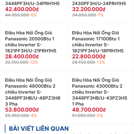
3448PF3H/U-34PRH1H5
2430PF3H/U-24PRH1H5
42.400.000
32.200.000
44.950.000
-6%
34.650.000
-7%
Điều Hòa Nối Ống Gió
Điều Hòa Nối Ống Gió
Panasonic 20500Btu 1
Panasonic 17100Btu 1
chiều Inverter S-
chiều Inverter S-
1821PF3H/U-21PRH1H5
1821PF3H/U-18PRH1H5
28.400.000
22.800.000
32.150.000
-12%
26.150.000
-13%
Điều Hòa Nối Ống Gió
Điều Hòa Nối Ống Gió
Panasonic 48000Btu 2
Panasonic 43000Btu 2
chiều Inverter S-
chiều Inverter S-
3448PF3HB/U-48PZ3H8
3448PF3HB/U-43PZ3H5
3 Pha
1 Pha
53.800.000
48.700.000
55.950.000
-4%
51.000.000
-5%
BÀI VIẾT LIÊN QUAN