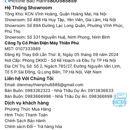
Hotline Bảo Hành:
1800585859
Hệ Thống Showroom
Tổng Kho: KCN Vĩnh Hoàng, Quận Hoàng Mai, Hà Nội
Showroom: Số 488 Hà Huy Tập, Yên Viên, Gia Lâm, Hà Nội
Showroom: Số 89A Đường Lạc Long Quân, Phường Vĩnh Phúc,
Phú Thọ
Showroom: Số 331 Nguyễn Huệ, Ninh Phong, Ninh Bình
Công Ty Cổ Phần Điện Máy Thiên Phú
MST: 0107333989
Đăng Ký Thay Đổi Lần Thứ: 8, Ngày 05 tháng 09 năm 2024
Nơi Cấp: Phòng DKKD - Sở Kế Hoạch và Đầu Tư TP Hà Nội
Địa Chỉ Trụ Sở: Số 2, Ngách 765/27, Đường Nguyễn Văn Linh,
Tổ 5 P.Sài Đồng, Q.Long Biên, TP.Hà Nội, Việt Nam
Liên hệ Với Chúng Tôi
Email:
dienmaythienphu6886@gmail.com
Bán Buôn:
0983262323
- Nhà Thầu Dự Án:
0913836633
Bán Buôn:
0983666996
- Nhà Thầu Dự Án:
0983666996
Dịch vụ khách hàng
Phương Thức Mua Hàng
Hình Thức Thanh Toán
Chính Sách Bảo Hành
Chính sách Đổi – Trả hàng hóa