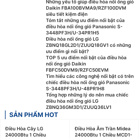
Những yếu tố giúp điều hòa nối ống gió
Daikin FBA100BVMA9/RZF100DVM
siêu tiết kiệm điện
Tóm tắt những ưu điểm nổi bật của
điều hòa nối ống gió Panasonic S-
3448PF3H/U-34PR1H5
Điều hòa nối ống gió LG
ZBNQ18GL2D1/ZUUQ18GV1 có những
ưu điểm gì nổi bật?
TOP 5 ưu điểm nối bật của điều hòa
nối ống gió Daikin
FBFC50DVM9/RZFC50EVM
Tìm hiểu các công nghệ nổi bật có trên
chiếc điều hòa nối ống gió Panasonic
S-3448PF3H/U-48PR1H8
Tổng hợp những lý do nên mua chiếc
điều hòa nối ống gió LG
ZBNQ36GM3D1/ZUUQ36LV1
SẢN PHẨM HOT
Điều Hòa Cây LG
Điều Hòa Âm Trần Midea
24000Btu 1 Chiều
24000Btu 1 Chiều MCD1-