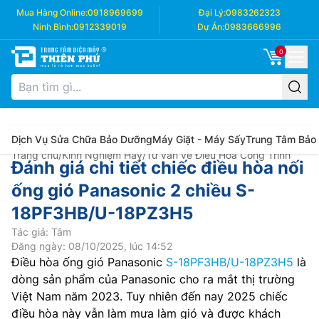
Mua Hàng Online:
0918969699
Đại Lý:
0983262323
Ninh Bình:
0912339019
Dự Án:
0983666996
0
Dịch Vụ Sửa Chữa Bảo Dưỡng
Máy Giặt - Máy Sấy
Trung Tâm Bảo
Trang chủ
/
Kinh Nghiệm Hay
/
Tư vấn về Điều Hòa Công Trình
Đánh giá chi tiết chiếc điều hòa nối
ống gió Panasonic 2 chiều S-
18PF3HB/U-18PZ3H5
Tác giả: Tâm
Đăng ngày: 08/10/2025, lúc 14:52
Điều hòa ống gió Panasonic
S-18PF3HB/U-18PZ3H5
là
dòng sản phẩm của Panasonic cho ra mắt thị trường
Việt Nam năm 2023. Tuy nhiên đến nay 2025 chiếc
điều hòa này vẫn làm mưa làm gió và được khách