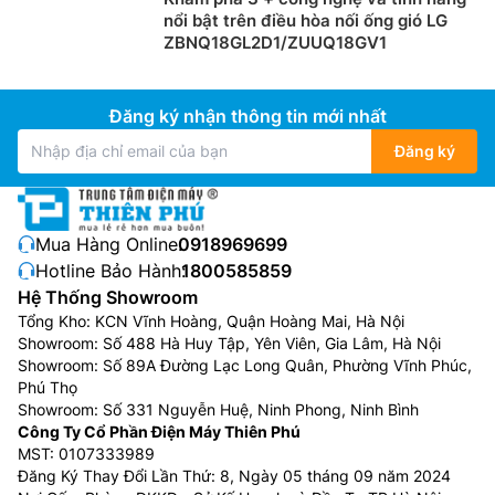
bỏ giúp chống thạch sùng xâm nhập vào PCB, ngăn
nổi bật trên điều hòa nối ống gió LG
chặn sự cố ngừng hoạt động.
ZBNQ18GL2D1/ZUUQ18GV1
Đăng ký nhận thông tin mới nhất
Đăng ký
Mua Hàng Online:
0918969699
Hotline Bảo Hành:
1800585859
Hệ Thống Showroom
Tổng Kho: KCN Vĩnh Hoàng, Quận Hoàng Mai, Hà Nội
Dàn trao đổi nhiệt chống ăn mòn
Showroom: Số 488 Hà Huy Tập, Yên Viên, Gia Lâm, Hà Nội
Showroom: Số 89A Đường Lạc Long Quân, Phường Vĩnh Phúc,
Bộ trao đổi nhiệt của
điều hòa âm trần nối ống gió
Phú Thọ
Showroom: Số 331 Nguyễn Huệ, Ninh Phong, Ninh Bình
Panasonic giá rẻ
S-3448PF3H/U-34PRH1H5 được
Công Ty Cổ Phần Điện Máy Thiên Phú
trang bị lá tản nhiệt xanh chống ăn mòn và đảm bảo
MST: 0107333989
hiệu suất lâu dài. Panasonic sử dụng dàn ngưng tụ
Đăng Ký Thay Đổi Lần Thứ: 8, Ngày 05 tháng 09 năm 2024
dạng ống đồng giúp dễ dàng sửa chữa và bảo trì.