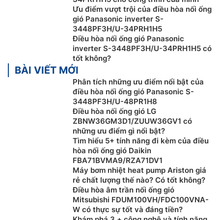
Ưu điểm vượt trội của điều hòa nối ống
gió Panasonic inverter S-
3448PF3H/U-34PRH1H5
Điều hòa nối ống gió Panasonic
inverter S-3448PF3H/U-34PRH1H5 có
tốt không?
BÀI VIẾT MỚI
Phân tích những ưu điểm nổi bật của
Hoạt động ổn định ngay cả trong thời tiết
điều hòa nối ống gió Panasonic S-
3448PF3H/U-48PR1H8
siêu nóng
Điều hòa nối ống gió LG
ZBNW36GM3D1/ZUUW36GV1 có
Phạm vi hoạt động của dàn nóng
điều hòa nối ống gió
những ưu điểm gì nổi bật?
Panasonic giá rẻ
S-3448PF3H/U-34PRH1H5 đã được
Tìm hiểu 5+ tính năng đi kèm của điều
tăng lên đến 52 độ C. Điều này đảm bảo máy vẫn có
hòa nối ống gió Daikin
thể hoạt động ổn định cho dù nhiệt độ ngoài trời có
FBA71BVMA9/RZA71DV1
khắc nghiệt như thế nào.
Máy bơm nhiệt heat pump Ariston giá
rẻ chất lượng thế nào? Có tốt không?
Bên cạnh đó, một trong những nguyên nhân phổ biến
Điều hòa âm trần nối ống gió
dẫn đến sự cố hỏng dàn nóng là chập điện do thạch
Mitsubishi FDUM100VH/FDC100VNA-
W có thực sự tốt và đáng tiền?
sùng chui vào trong thiết bị. Các khe hở đã được loại
Khám phá 3 + công nghệ và tính năng