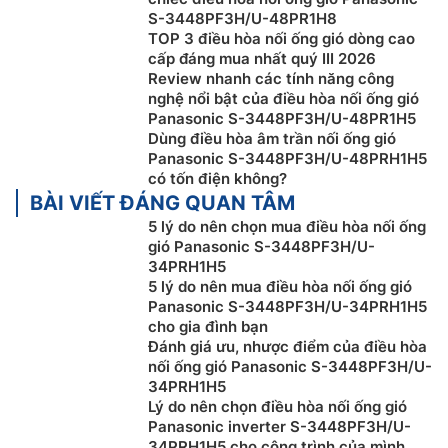
S-3448PF3H/U-48PR1H8
TOP 3 điều hòa nối ống gió dòng cao
cấp đáng mua nhất quý III 2026
Review nhanh các tính năng công
nghệ nổi bật của điều hòa nối ống gió
Panasonic S-3448PF3H/U-48PR1H5
Dùng điều hòa âm trần nối ống gió
Panasonic S-3448PF3H/U-48PRH1H5
có tốn điện không?
Tiết kiệm điện năng
BÀI VIẾT ĐÁNG QUAN TÂM
Trên
điều hòa giấu trần nối ống gió Panasonic
S-
5 lý do nên chọn mua điều hòa nối ống
gió Panasonic S-3448PF3H/U-
3448PF3H/U-34PRH1H5 được trang bị công nghệ
34PRH1H5
Inverter hoạt động hiệu quả hơn, tuy đắt hơn so với
5 lý do nên mua điều hòa nối ống gió
model không Inverter nhưng sẽ giúp bạn tiết kiệm
Panasonic S-3448PF3H/U-34PRH1H5
2,137 triệu VNĐ trên hóa đơn tiền điện hàng năm nhờ
cho gia đình bạn
giảm khoảng 48% mức điện năng tiêu thụ hàng năm.
Đánh giá ưu, nhược điểm của điều hòa
nối ống gió Panasonic S-3448PF3H/U-
34PRH1H5
Lý do nên chọn điều hòa nối ống gió
Panasonic inverter S-3448PF3H/U-
34PRH1H5 cho công trình của mình