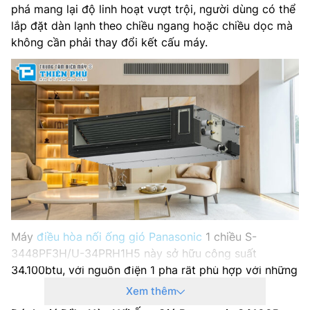
phá mang lại độ linh hoạt vượt trội, người dùng có thể
Nơi sản xuất: Malaysia
lắp đặt dàn lạnh theo chiều ngang hoặc chiều dọc mà
không cần phải thay đổi kết cấu máy.
Năm sản xuất: –
Máy
điều hòa nối ống gió Panasonic
1 chiều S-
3448PF3H/U-34PRH1H5 này sở hữu công suất
34.100btu, với nguồn điện 1 pha rất phù hợp với những
không gian phòng có diện tích dưới 50m2 như phòng
Xem thêm
khách, phòng làm việc hay nhà hàng…