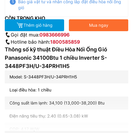
Báo giá vật tư và nhân công lắp đặt điều hòa nối ống
gió
CÒN TRONG KHO
Thêm giỏ hàng
Mua ngay
Gọi đặt mua:
0983666996
Hotline bảo hành:
1800585859
Thông số kỹ thuật Điều Hòa Nối Ống Gió
Panasonic 34100Btu 1 chiều Inverter S-
3448PF3H/U-34PRH1H5
Model: S-3448PF3H/U-34PRH1H5
Loại điều hòa: 1 chiều
Công suất làm lạnh: 34,100 (13,000-38,200) Btu
Điện năng tiêu thụ: 2.40 (0.65-3.08) kW
COP: 4.17 W/W