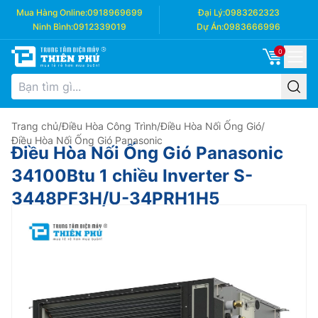
Mua Hàng Online:
0918969699
Đại Lý:
0983262323
Ninh Bình:
0912339019
Dự Án:
0983666996
0
Trang chủ
/
Điều Hòa Công Trình
/
Điều Hòa Nối Ống Gió
/
Điều Hòa Nối Ống Gió Panasonic
Điều Hòa Nối Ống Gió Panasonic
34100Btu 1 chiều Inverter S-
3448PF3H/U-34PRH1H5