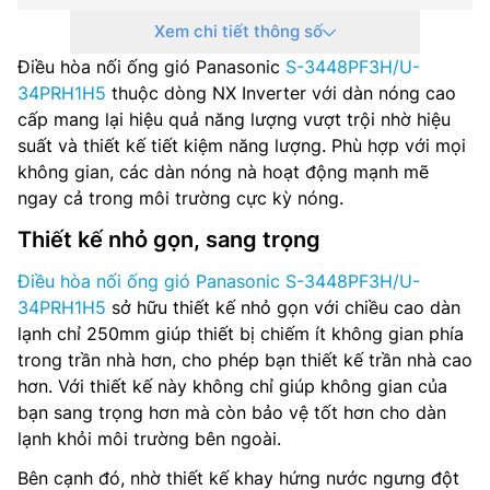
Xem chi tiết thông số
Công nghệ inverter: Có
Điều hòa nối ống gió Panasonic
S-3448PF3H/U-
Nguồn điện: 1 pha, 220-240 V, 50-60 Hz
34PRH1H5
thuộc dòng NX Inverter với dàn nóng cao
cấp mang lại hiệu quả năng lượng vượt trội nhờ hiệu
Lưu lượng gió dàn lạnh: 36.0 m3/h
suất và thiết kế tiết kiệm năng lượng. Phù hợp với mọi
không gian, các dàn nóng nà hoạt động mạnh mẽ
Môi chất lạnh: R32
ngay cả trong môi trường cực kỳ nóng.
Kích thước dàn lạnh(CxRxS): 250 x 1,400 x 730 mm
Thiết kế nhỏ gọn, sang trọng
Trọng lượng dàn lạnh: 39 kg
Điều hòa nối ống gió Panasonic S-3448PF3H/U-
34PRH1H5
sở hữu thiết kế nhỏ gọn với chiều cao dàn
Kích thước dàn nóng(CxRxS): 996 x 980 x 370 mm
lạnh chỉ 250mm giúp thiết bị chiếm ít không gian phía
trong trần nhà hơn, cho phép bạn thiết kế trần nhà cao
Trọng lượng dàn nóng: 69 kg
hơn. Với thiết kế này không chỉ giúp không gian của
bạn sang trọng hơn mà còn bảo vệ tốt hơn cho dàn
Đường kính ống (lỏng/hơi): 9.52/15.88 mm
lạnh khỏi môi trường bên ngoài.
Hãng sản xuất: Panasonic
Bên cạnh đó, nhờ thiết kế khay hứng nước ngưng đột