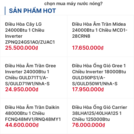
chọn mua máy nước nóng?
SẢN PHẨM HOT
Điều Hòa Cây LG
Điều Hòa Âm Trần Midea
24000Btu 1 Chiều
24000Btu 1 Chiều MCD1-
Inverter
28CRN8
ZPNQ24GS1AO/ZUAC1
25.500.000
17.650.000
Điều Hòa Âm Trần Gree
Điều Hòa Ống Gió Gree 1
Inverter 24000Btu 1
Chiều Inverter 18000Btu
Chiều GULD71T1/A-
GULD50PS1/A-
S/GULD71W1/NhA-S
S/GULD50W1/NhA-S
24.950.000
17.950.000
Điều Hòa Âm Trần Daikin
Điều Hòa Ống Gió Carrier
48000Btu 1 Chiều
38LHA125/40LHA125 1
FCNQ48MV1/RNQ48MY1
Chiều 125000Btu
44.600.000
76.000.000