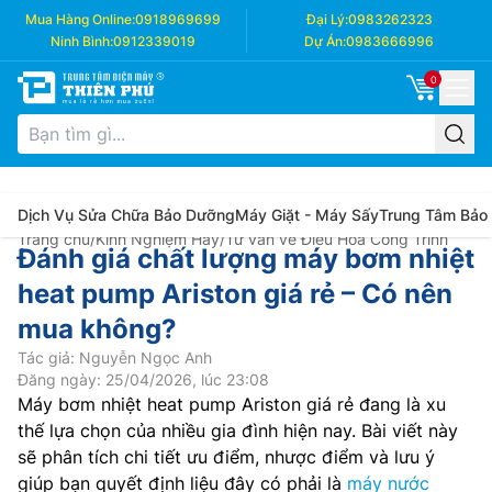
Mua Hàng Online:
0918969699
Đại Lý:
0983262323
Ninh Bình:
0912339019
Dự Án:
0983666996
0
Dịch Vụ Sửa Chữa Bảo Dưỡng
Máy Giặt - Máy Sấy
Trung Tâm Bảo
Trang chủ
/
Kinh Nghiệm Hay
/
Tư vấn về Điều Hòa Công Trình
Đánh giá chất lượng máy bơm nhiệt
heat pump Ariston giá rẻ – Có nên
mua không?
Tác giả: Nguyễn Ngọc Anh
Đăng ngày: 25/04/2026, lúc 23:08
Máy bơm nhiệt heat pump Ariston giá rẻ đang là xu
thế lựa chọn của nhiều gia đình hiện nay. Bài viết này
sẽ phân tích chi tiết ưu điểm, nhược điểm và lưu ý
giúp bạn quyết định liệu đây có phải là
máy nước