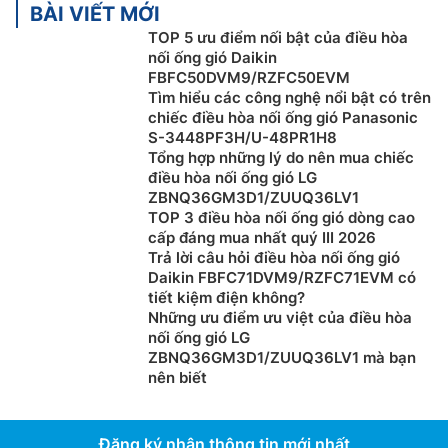
BÀI VIẾT MỚI
TOP 5 ưu điểm nối bật của điều hòa
nối ống gió Daikin
FBFC50DVM9/RZFC50EVM
Tìm hiểu các công nghệ nổi bật có trên
chiếc điều hòa nối ống gió Panasonic
S-3448PF3H/U-48PR1H8
Tổng hợp những lý do nên mua chiếc
điều hòa nối ống gió LG
ZBNQ36GM3D1/ZUUQ36LV1
TOP 3 điều hòa nối ống gió dòng cao
cấp đáng mua nhất quý III 2026
Trả lời câu hỏi điều hòa nối ống gió
Daikin FBFC71DVM9/RZFC71EVM có
tiết kiệm điện không?
Những ưu điểm ưu việt của điều hòa
nối ống gió LG
ZBNQ36GM3D1/ZUUQ36LV1 mà bạn
nên biết
Đăng ký nhận thông tin mới nhất