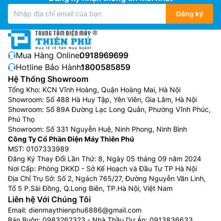
Đăng ký
Mua Hàng Online:
0918969699
Hotline Bảo Hành:
1800585859
Hệ Thống Showroom
Tổng Kho: KCN Vĩnh Hoàng, Quận Hoàng Mai, Hà Nội
Showroom: Số 488 Hà Huy Tập, Yên Viên, Gia Lâm, Hà Nội
Showroom: Số 89A Đường Lạc Long Quân, Phường Vĩnh Phúc,
Phú Thọ
Showroom: Số 331 Nguyễn Huệ, Ninh Phong, Ninh Bình
Công Ty Cổ Phần Điện Máy Thiên Phú
MST: 0107333989
Đăng Ký Thay Đổi Lần Thứ: 8, Ngày 05 tháng 09 năm 2024
Nơi Cấp: Phòng DKKD - Sở Kế Hoạch và Đầu Tư TP Hà Nội
Địa Chỉ Trụ Sở: Số 2, Ngách 765/27, Đường Nguyễn Văn Linh,
Tổ 5 P.Sài Đồng, Q.Long Biên, TP.Hà Nội, Việt Nam
Liên hệ Với Chúng Tôi
Email:
dienmaythienphu6886@gmail.com
Bán Buôn:
0983262323
- Nhà Thầu Dự Án:
0913836633