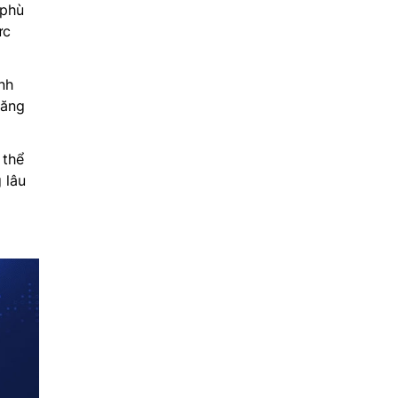
 phù
ực
nh
tăng
 thể
 lâu