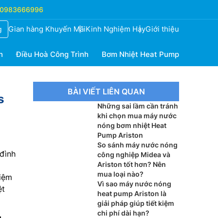
0983666996
Gian hàng Khuyến Mãi
Kinh Nghiệm Hay
Giới thiệu
g
h
Điều Hoà Công Trình
Bơm Nhiệt Heat Pump
BÀI VIẾT LIÊN QUAN
s
Những sai lầm cần tránh
n
khi chọn mua máy nước
nóng bơm nhiệt Heat
Pump Ariston
So sánh máy nước nóng
đình
công nghiệp Midea và
Ariston tốt hơn? Nên
mua loại nào?
hiệm
Vì sao máy nước nóng
ệt
heat pump Ariston là
giải pháp giúp tiết kiệm
chi phí dài hạn?