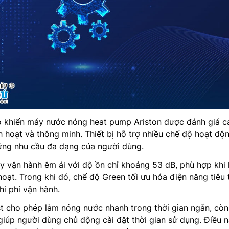
o khiến máy nước nóng heat pump Ariston được đánh giá c
h hoạt và thông minh. Thiết bị hỗ trợ nhiều chế độ hoạt độ
ng nhu cầu đa dạng của người dùng.
y vận hành êm ái với độ ồn chỉ khoảng 53 dB, phù hợp khi 
oạt. Trong khi đó, chế độ Green tối ưu hóa điện năng tiêu 
chi phí vận hành.
t cho phép làm nóng nước nhanh trong thời gian ngắn, còn
 giúp người dùng chủ động cài đặt thời gian sử dụng. Điều 