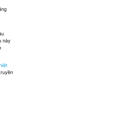
hãng
ậu
u này
m
iệt
truyền