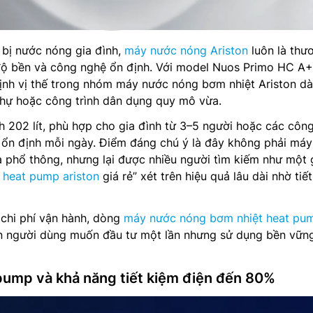
 bị nước nóng gia đình,
máy nước nóng Ariston
luôn là thư
độ bền và công nghệ ổn định. Với model Nuos Primo HC A+
định vị thế trong nhóm máy nước nóng bơm nhiệt Ariston d
 thự hoặc công trình dân dụng quy mô vừa.
 202 lít, phù hợp cho gia đình từ 3–5 người hoặc các công
ổn định mỗi ngày. Điểm đáng chú ý là đây không phải má
a phổ thông, nhưng lại được nhiều người tìm kiếm như một g
heat pump ariston
giá rẻ” xét trên hiệu quả lâu dài nhờ tiế
 chi phí vận hành, dòng
máy nước nóng bơm nhiệt heat pu
 người dùng muốn đầu tư một lần nhưng sử dụng bền vữn
ump và khả năng tiết kiệm điện đến 80%