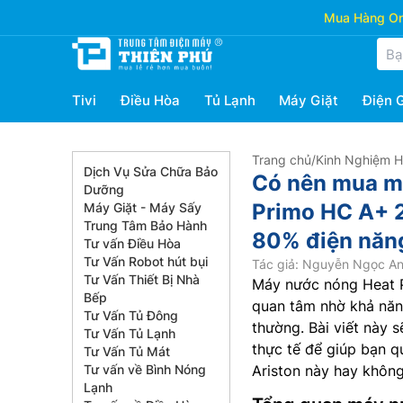
Mua Hàng Onl
Tivi
Điều Hòa
Tủ Lạnh
Máy Giặt
Điện 
Trang chủ
/
Kinh Nghiệm 
Dịch Vụ Sửa Chữa Bảo
Có nên mua m
Dưỡng
Primo HC A+ 2
Máy Giặt - Máy Sấy
Trung Tâm Bảo Hành
80% điện năn
Tư vấn Điều Hòa
Tư Vấn Robot hút bụi
Tác giả: Nguyễn Ngọc A
Tư Vấn Thiết Bị Nhà
Máy nước nóng Heat 
Bếp
quan tâm nhờ khả năn
Tư Vấn Tủ Đông
thường. Bài viết này s
Tư Vấn Tủ Lạnh
thực tế để giúp bạn 
Tư Vấn Tủ Mát
Tư vấn về Bình Nóng
Ariston này hay không
Lạnh