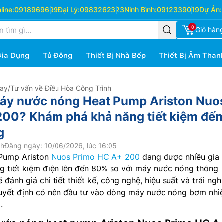
ine:
0918969699
Đại Lý:
0983262323
Ninh Bình:
0912339019
Dự Án:
0
Giỏ hàn
Gia Dụng
Tủ Đông
Thiết Bị Nhà Bếp
Thiết Bị Âm Than
Hay
/
Tư vấn về Điều Hòa Công Trình
áy nước nóng Heat Pump Ariston Nuo
00? Khám phá khả năng tiết kiệm đế
g
nh
Đăng ngày: 10/06/2026, lúc 16:05
Pump Ariston
Nuos Primo HC A+ 200
đang được nhiều gia 
g tiết kiệm điện lên đến 80% so với máy nước nóng thông
ẽ đánh giá chi tiết thiết kế, công nghệ, hiệu suất và trải ng
quyết định có nên đầu tư vào dòng máy nước nóng bơm nhi
.