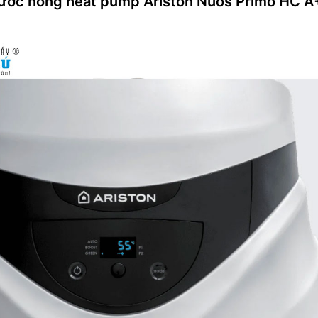
ước nóng heat pump Ariston Nuos Primo HC A