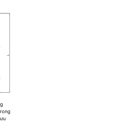
ng
trong
 ưu