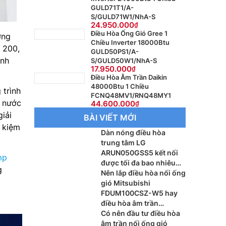
GULD71T1/A-
S/GULD71W1/NhA-S
24.950.000
Điều Hòa Ống Gió Gree 1
ơng
Chiều Inverter 18000Btu
 200,
GULD50PS1/A-
ành
S/GULD50W1/NhA-S
17.950.000
Điều Hòa Âm Trần Daikin
48000Btu 1 Chiều
 trình
FCNQ48MV1/RNQ48MY1
y nước
44.600.000
iải
BÀI VIẾT MỚI
t kiệm
Dàn nóng điều hòa
trung tâm LG
ARUN050GSS5 kết nối
mp
được tối đa bao nhiêu
g
dàn lạnh?
Nên lắp điều hòa nối ống
gió Mitsubishi
FDUM100CSZ-W5 hay
điều hòa âm trần
Mitsubishi FDT100CNZ-
Có nên đầu tư điều hòa
W5 cho phòng khách?
âm trần nối ống gió