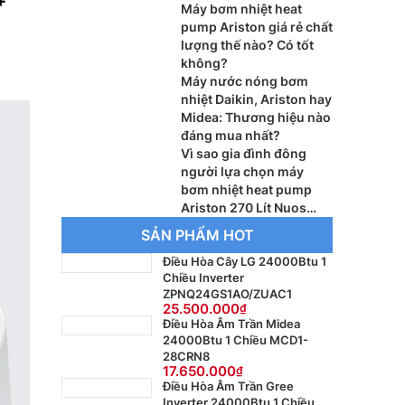
+
Máy bơm nhiệt heat
pump Ariston giá rẻ chất
lượng thế nào? Có tốt
không?
Máy nước nóng bơm
nhiệt Daikin, Ariston hay
Midea: Thương hiệu nào
đáng mua nhất?
Vì sao gia đình đông
người lựa chọn máy
bơm nhiệt heat pump
Ariston 270 Lít Nuos
Split Inverter Wifi FS
SẢN PHẨM HOT
270?
Điều Hòa Cây LG 24000Btu 1
Chiều Inverter
ZPNQ24GS1AO/ZUAC1
25.500.000
Điều Hòa Âm Trần Midea
24000Btu 1 Chiều MCD1-
28CRN8
17.650.000
Điều Hòa Âm Trần Gree
Inverter 24000Btu 1 Chiều