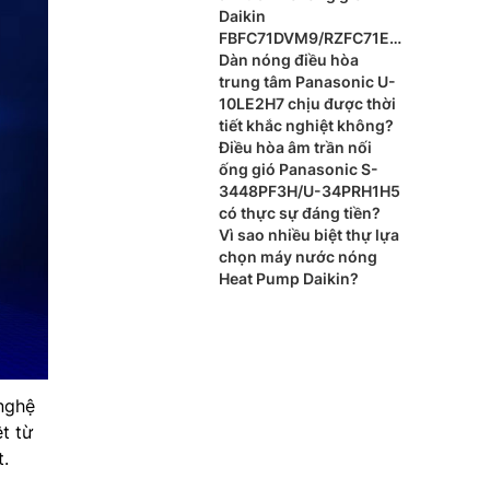
Daikin
FBFC71DVM9/RZFC71EV
M cho xu hướng nội thất
Dàn nóng điều hòa
cao cấp?
trung tâm Panasonic U-
10LE2H7 chịu được thời
tiết khắc nghiệt không?
Điều hòa âm trần nối
ống gió Panasonic S-
3448PF3H/U-34PRH1H5
có thực sự đáng tiền?
Vì sao nhiều biệt thự lựa
chọn máy nước nóng
Heat Pump Daikin?
nghệ
t từ
t.