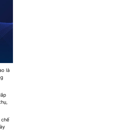
ao là
ng
lắp
thụ,
 chế
này