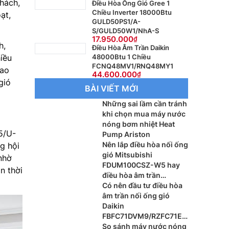
khách,
Điều Hòa Ống Gió Gree 1
Chiều Inverter 18000Btu
ạt,
GULD50PS1/A-
S/GULD50W1/NhA-S
17.950.000
h,
Điều Hòa Âm Trần Daikin
48000Btu 1 Chiều
iều
FCNQ48MV1/RNQ48MY1
bao
44.600.000
gió
BÀI VIẾT MỚI
Những sai lầm cần tránh
khi chọn mua máy nước
nóng bơm nhiệt Heat
5/U-
Pump Ariston
Nên lắp điều hòa nối ống
g hội
gió Mitsubishi
nhờ
FDUM100CSZ-W5 hay
n thời
điều hòa âm trần
Mitsubishi FDT100CNZ-
Có nên đầu tư điều hòa
W5 cho phòng khách?
âm trần nối ống gió
Daikin
FBFC71DVM9/RZFC71EV
M cho xu hướng nội thất
So sánh máy nước nóng