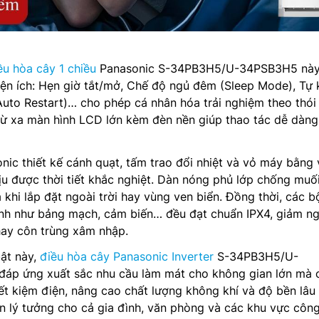
ều hòa cây 1 chiều
Panasonic S-34PB3H5/U-34PSB3H5 này 
ện ích: Hẹn giờ tắt/mở, Chế độ ngủ đêm (Sleep Mode), Tự 
(Auto Restart)… cho phép cá nhân hóa trải nghiệm theo thói
 từ xa màn hình LCD lớn kèm đèn nền giúp thao tác dễ dàn
onic thiết kế cánh quạt, tấm trao đổi nhiệt và vỏ máy bằng 
ịu được thời tiết khắc nghiệt. Dàn nóng phủ lớp chống muố
ả khi lắp đặt ngoài trời hay vùng ven biển. Đồng thời, các b
ạnh như bảng mạch, cảm biến… đều đạt chuẩn IPX4, giảm n
ay côn trùng xâm nhập.
ật này,
điều hòa cây Panasonic Inverter
S-34PB3H5/U-
áp ứng xuất sắc nhu cầu làm mát cho không gian lớn mà 
ết kiệm điện, nâng cao chất lượng không khí và độ bền lâu 
ọn lý tưởng cho cả gia đình, văn phòng và các khu vực côn