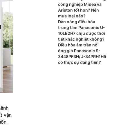
cao cấp?
công nghiệp Midea và
Ariston tốt hơn? Nên
mua loại nào?
Dàn nóng điều hòa
trung tâm Panasonic U-
10LE2H7 chịu được thời
tiết khắc nghiệt không?
Điều hòa âm trần nối
ống gió Panasonic S-
3448PF3H/U-34PRH1H5
có thực sự đáng tiền?
hênh
ất vận
uốn,