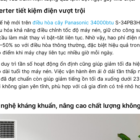
rter tiết kiệm điện vượt trội
ế hệ mới trên
điều hòa cây Panasonic 34000btu
S-34PB3H
 hóa khả năng điều chỉnh tốc độ máy nén, giữ cho công s
ầu làm mát thay vì bật–tắt liên tục. Nhờ vậy, hao phí điện
–50% so với điều hòa thông thường, đặc biệt hiệu quả tro
điểm khi máy chạy liên tục nhiều giờ mỗi ngày.
 duy trì tần số hoạt động ổn định cũng giúp giảm tối đa hi
 dài tuổi thọ máy nén. Việc vận hành êm ái ở dải tần thấp 
 đã đạt chuẩn còn giúp giảm tiếng ồn tối đa xuống dưới 23
i không gian yên tĩnh, phù hợp với cả gia đình có trẻ nhỏ h
g nghệ kháng khuẩn, nâng cao chất lượng không