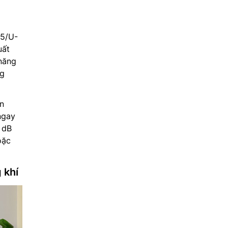
5/U-
uất
 năng
ng
ện
ngay
 dB
oặc
 khí