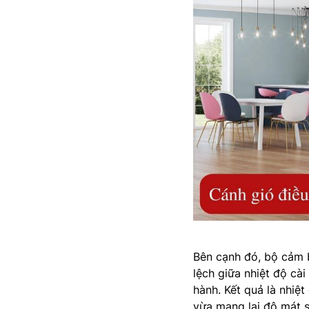
Bên cạnh đó, bộ cảm b
lệch giữa nhiệt độ cài
hành. Kết quả là nhi
vừa mang lại độ mát s