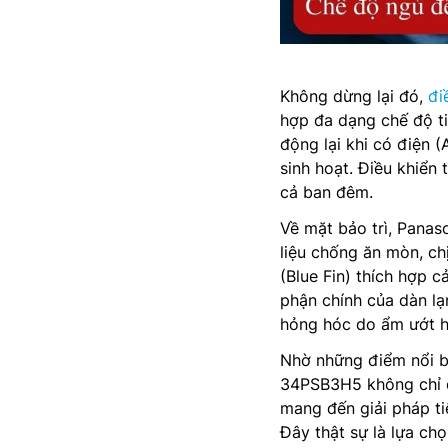
Không dừng lại đó,
đi
hợp đa dạng chế độ ti
động lại khi có điện 
sinh hoạt. Điều khiển
cả ban đêm.
Về mặt bảo trì, Panas
liệu chống ăn mòn, ch
(Blue Fin) thích hợp c
phận chính của dàn l
hỏng hóc do ẩm ướt h
Nhờ những điểm nổi b
34PSB3H5 không chỉ đ
mang đến giải pháp ti
Đây thật sự là lựa ch