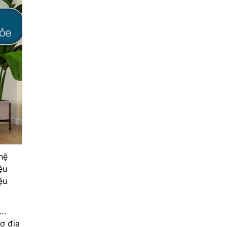
hệ
ệu
ệu
a…
ơ địa