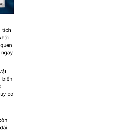
tích
khởi
 quen
g ngay
vật
i biển
ộ
guy cơ
còn
dài.
g