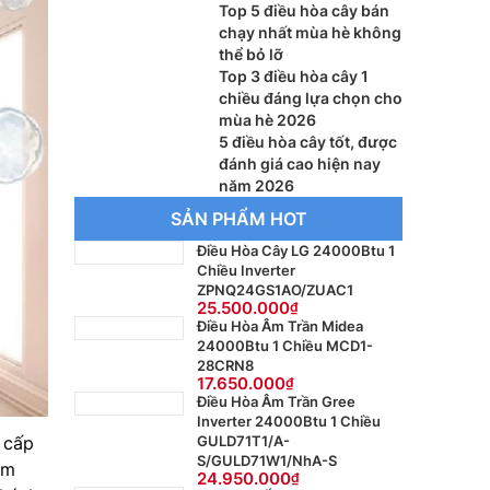
Top 5 điều hòa cây bán
chạy nhất mùa hè không
thể bỏ lỡ
Top 3 điều hòa cây 1
chiều đáng lựa chọn cho
mùa hè 2026
5 điều hòa cây tốt, được
đánh giá cao hiện nay
năm 2026
SẢN PHẨM HOT
Điều Hòa Cây LG 24000Btu 1
Chiều Inverter
ZPNQ24GS1AO/ZUAC1
25.500.000
Điều Hòa Âm Trần Midea
24000Btu 1 Chiều MCD1-
28CRN8
17.650.000
Điều Hòa Âm Trần Gree
Inverter 24000Btu 1 Chiều
GULD71T1/A-
 cấp
S/GULD71W1/NhA-S
ềm
24.950.000