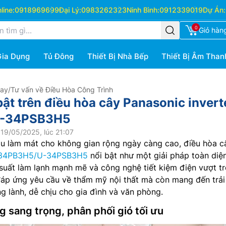
ine:
0918969699
Đại Lý:
0983262323
Ninh Bình:
0912339019
Dự Án:
0
Giỏ hàn
Gia Dụng
Tủ Đông
Thiết Bị Nhà Bếp
Thiết Bị Âm Than
Hay
/
Tư vấn về Điều Hòa Công Trình
ật trên điều hòa cây Panasonic invert
U-34PSB3H5
19/05/2025, lúc 21:07
ầu làm mát cho không gian rộng ngày càng cao, điều hòa c
34PB3H5/U-34PSB3H5
nổi bật như một giải pháp toàn diện
u suất làm lạnh mạnh mẽ và công nghệ tiết kiệm điện vượt tr
áp ứng yêu cầu về thẩm mỹ nội thất mà còn mang đến trải
g lành, dễ chịu cho gia đình và văn phòng.
ng sang trọng, phân phối gió tối ưu