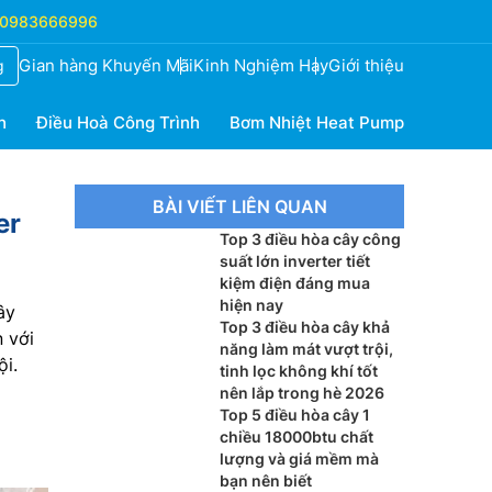
0983666996
Gian hàng Khuyến Mãi
Kinh Nghiệm Hay
Giới thiệu
g
h
Điều Hoà Công Trình
Bơm Nhiệt Heat Pump
BÀI VIẾT LIÊN QUAN
er
Top 3 điều hòa cây công
suất lớn inverter tiết
kiệm điện đáng mua
hiện nay
ây
Top 3 điều hòa cây khả
 với
năng làm mát vượt trội,
ội.
tinh lọc không khí tốt
nên lắp trong hè 2026
Top 5 điều hòa cây 1
chiều 18000btu chất
lượng và giá mềm mà
bạn nên biết