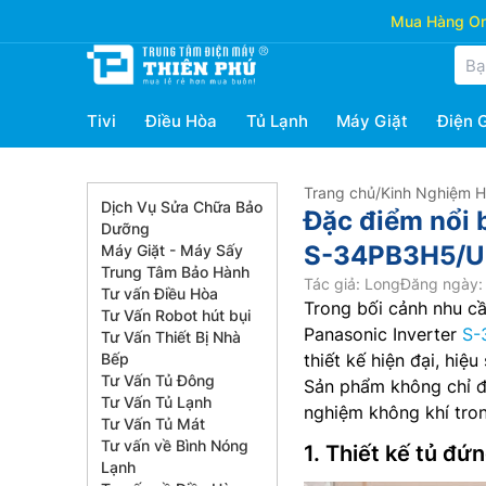
Mua Hàng Onl
Tivi
Điều Hòa
Tủ Lạnh
Máy Giặt
Điện 
Trang chủ
/
Kinh Nghiệm 
Dịch Vụ Sửa Chữa Bảo
Đặc điểm nổi b
Dưỡng
S-34PB3H5/
Máy Giặt - Máy Sấy
Trung Tâm Bảo Hành
Tác giả: Long
Đăng ngày: 
Tư vấn Điều Hòa
Trong bối cảnh nhu c
Tư Vấn Robot hút bụi
Panasonic Inverter
S-
Tư Vấn Thiết Bị Nhà
Bếp
thiết kế hiện đại, hiệ
Tư Vấn Tủ Đông
Sản phẩm không chỉ đ
Tư Vấn Tủ Lạnh
nghiệm không khí tron
Tư Vấn Tủ Mát
Tư vấn về Bình Nóng
1. Thiết kế tủ đứ
Lạnh