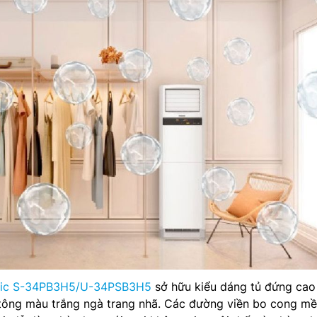
onic S-34PB3H5/U-34PSB3H5
sở hữu kiểu dáng tủ đứng cao
 tông màu trắng ngà trang nhã. Các đường viền bo cong m