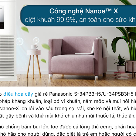
ho
điều hòa cây
giá rẻ Panasonic S-34PB3H5/U-34PSB3H5 
pháp kháng khuẩn, loại bỏ vi khuẩn, nấm mốc và mùi hôi hi
Nanoe-X len lỏi vào sâu trong sợi vải, khe kẽ nội thất, vô hi
ật gây bệnh và khử mùi khó chịu như mùi thuốc lá, thức ăn.
hô chống bám bụi lớn, lọc được cả lông thú cưng, phấn ho
hô hấp cho người dùng, đặc biệt là trẻ em hoặc người có c