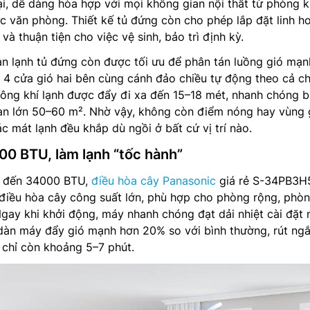
ại, dễ dàng hòa hợp với mọi không gian nội thất từ phòng 
c văn phòng. Thiết kế tủ đứng còn cho phép lắp đặt linh ho
 và thuận tiện cho việc vệ sinh, bảo trì định kỳ.
n lạnh tủ đứng còn được tối ưu để phân tán luồng gió mạn
 4 cửa gió hai bên cùng cánh đảo chiều tự động theo cả ch
hông khí lạnh được đẩy đi xa đến 15–18 mét, nhanh chóng 
an lớn 50–60 m². Nhờ vậy, không còn điểm nóng hay vùng 
c mát lạnh đều khắp dù ngồi ở bất cứ vị trí nào.
00 BTU, làm lạnh “tốc hành”
ên đến 34000 BTU,
điều hòa cây Panasonic
giá rẻ S-34PB3H
iều hòa cây công suất lớn, phù hợp cho phòng rộng, phòn
ay khi khởi động, máy nhanh chóng đạt dải nhiệt cài đặt 
dàn máy đẩy gió mạnh hơn 20% so với bình thường, rút ngắ
 chỉ còn khoảng 5–7 phút.