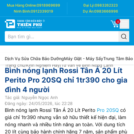
Mua Hàng Online:
0918969699
Đại Lý:
0983262323
Ninh Bình:
0912339019
Dự Án:
0983666996
0
Dịch Vụ Sửa Chữa Bảo Dưỡng
Máy Giặt - Máy Sấy
Trung Tâm Bảo
Trang chủ
/
Kinh Nghiệm Hay
/
Tư vấn về Bình Nóng Lạnh
Bình nóng lạnh Rossi Tân Á 20 Lít
Perito Pro 20SQ chỉ 1tr390 cho gia
đình 4 người
Tác giả: Nguyễn Ngọc Anh
Đăng ngày: 24/05/2026, lúc 22:28
Bình nóng lạnh Rossi Tân Á 20 Lít Perito
Pro 20SQ
có
giá chỉ 1tr390 nhưng vẫn sở hữu thiết kế hiện đại, làm
nóng nhanh và nhiều tính năng an toàn. Với dung tích
20 lít cùng bảo hành chính hãng 7 năm, sản phẩm phù