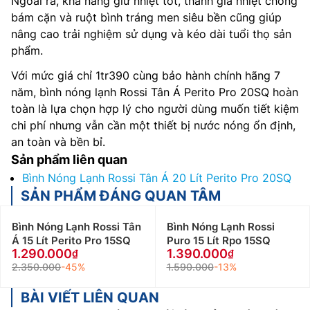
Ngoài ra, khả năng giữ nhiệt tốt, thanh gia nhiệt chống
bám cặn và ruột bình tráng men siêu bền cũng giúp
nâng cao trải nghiệm sử dụng và kéo dài tuổi thọ sản
phẩm.
Với mức giá chỉ 1tr390 cùng bảo hành chính hãng 7
năm, bình nóng lạnh Rossi Tân Á Perito Pro 20SQ hoàn
toàn là lựa chọn hợp lý cho người dùng muốn tiết kiệm
chi phí nhưng vẫn cần một thiết bị nước nóng ổn định,
an toàn và bền bỉ.
Sản phẩm liên quan
Bình Nóng Lạnh Rossi Tân Á 20 Lít Perito Pro 20SQ
SẢN PHẨM ĐÁNG QUAN TÂM
Bình Nóng Lạnh Rossi Tân
Bình Nóng Lạnh Rossi
Á 15 Lít Perito Pro 15SQ
Puro 15 Lít Rpo 15SQ
1.290.000
1.390.000
2.350.000
-45%
1.590.000
-13%
BÀI VIẾT LIÊN QUAN