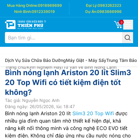
Mua Hàng Online:
0918969699
Đại Lý:
0983262323
Ninh Bình:
0912339019
Dự Án:
0983666996
0
Dịch Vụ Sửa Chữa Bảo Dưỡng
Máy Giặt - Máy Sấy
Trung Tâm Bảo
Trang chủ
/
Kinh Nghiệm Hay
/
Tư vấn về Bình Nóng Lạnh
Bình nóng lạnh Ariston 20 lít Slim3
20 Top Wifi có tiết kiệm điện tốt
không?
Tác giả: Nguyễn Ngọc Anh
Đăng ngày: 26/05/2026, lúc 18:47
Bình nóng lạnh Ariston 20 lít
Slim3 20 Top Wifi
được
nhiều gia đình quan tâm nhờ thiết kế hiện đại, khả
năng kết nối thông minh và công nghệ ECO EVO tiết
kiệm điện. Không chỉ đáp ứng nhu cầu nước nóng cho