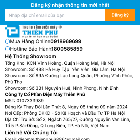
Đăng ký nhận thông tin mới nhất
Đăng ký
Mua Hàng Online:
0918969699
Hotline Bảo Hành:
1800585859
Hệ Thống Showroom
Tổng Kho: KCN Vĩnh Hoàng, Quận Hoàng Mai, Hà Nội
Showroom: Số 488 Hà Huy Tập, Yên Viên, Gia Lâm, Hà Nội
Showroom: Số 89A Đường Lạc Long Quân, Phường Vĩnh Phúc,
Phú Thọ
Showroom: Số 331 Nguyễn Huệ, Ninh Phong, Ninh Bình
Công Ty Cổ Phần Điện Máy Thiên Phú
MST: 0107333989
Đăng Ký Thay Đổi Lần Thứ: 8, Ngày 05 tháng 09 năm 2024
Nơi Cấp: Phòng DKKD - Sở Kế Hoạch và Đầu Tư TP Hà Nội
Địa Chỉ Trụ Sở: Số 2, Ngách 765/27, Đường Nguyễn Văn Linh,
Tổ 5 P.Sài Đồng, Q.Long Biên, TP.Hà Nội, Việt Nam
Liên hệ Với Chúng Tôi
Email:
dienmaythienphu6886@gmail.com