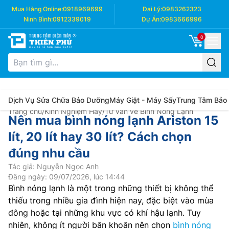
Mua Hàng Online:
0918969699
Đại Lý:
0983262323
Ninh Bình:
0912339019
Dự Án:
0983666996
0
Dịch Vụ Sửa Chữa Bảo Dưỡng
Máy Giặt - Máy Sấy
Trung Tâm Bảo
Trang chủ
/
Kinh Nghiệm Hay
/
Tư vấn về Bình Nóng Lạnh
Nên mua bình nóng lạnh Ariston 15
lít, 20 lít hay 30 lít? Cách chọn
đúng nhu cầu
Tác giả: Nguyễn Ngọc Anh
Đăng ngày: 09/07/2026, lúc 14:44
Bình nóng lạnh là một trong những thiết bị không thể
thiếu trong nhiều gia đình hiện nay, đặc biệt vào mùa
đông hoặc tại những khu vực có khí hậu lạnh. Tuy
nhiên, không ít người băn khoăn nên chọn
bình nóng