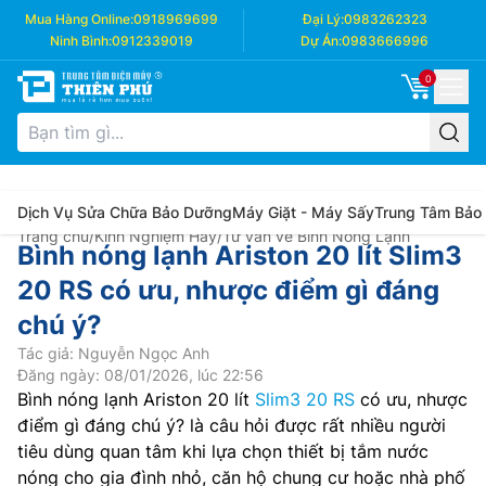
Mua Hàng Online:
0918969699
Đại Lý:
0983262323
Ninh Bình:
0912339019
Dự Án:
0983666996
0
Dịch Vụ Sửa Chữa Bảo Dưỡng
Máy Giặt - Máy Sấy
Trung Tâm Bảo
Trang chủ
/
Kinh Nghiệm Hay
/
Tư vấn về Bình Nóng Lạnh
Bình nóng lạnh Ariston 20 lít Slim3
20 RS có ưu, nhược điểm gì đáng
chú ý?
Tác giả: Nguyễn Ngọc Anh
Đăng ngày: 08/01/2026, lúc 22:56
Bình nóng lạnh Ariston 20 lít
Slim3 20 RS
có ưu, nhược
điểm gì đáng chú ý? là câu hỏi được rất nhiều người
tiêu dùng quan tâm khi lựa chọn thiết bị tắm nước
nóng cho gia đình nhỏ, căn hộ chung cư hoặc nhà phố