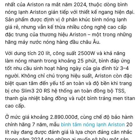
nhất của Ariston ra mắt năm 2024, thuộc dòng bình
nóng lạnh Ariston gián tiếp với thiết kế ngang hiện đại.
Sản phẩm được định vị ở phân khúc bình nóng lạnh
giá rẻ, nhưng vẫn kế thừa nhiều công nghệ cao cấp
đặc trưng của thương hiệu Ariston – một trong những
hãng máy nước nóng hàng đầu châu Âu.
Với dung tích 20 lít, công suất 2500W và khả năng
làm nóng nhanh trong khoảng 25 phút, bình đáp ứng
tốt nhu cầu sinh hoạt hằng ngày của gia đình từ 3–4
người. Không chỉ chú trọng hiệu suất, Ariston còn đặc
biệt quan tâm đến yếu tố an toàn và độ bền khi trang
bị cho Slim3 20 RS hệ thống an toàn đồng bộ TSS,
thanh gia nhiệt bằng đồng và ruột bình tráng men titan
cao cấp.
Ở mức giá khoảng 2.890.000đ, cùng chế độ bảo hành
chính hãng 7 năm, mẫu
bình tắm nóng lạnh Ariston
20
lít này đang được đánh giá là lựa chọn đáng cân nhắc
trong năm 2024 cho những ai muốn sở hữu một sản