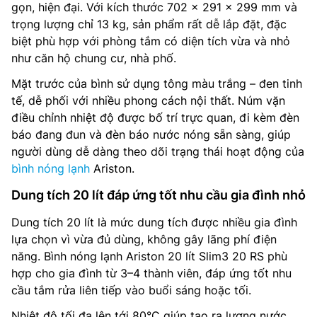
gọn, hiện đại. Với kích thước 702 x 291 x 299 mm và
trọng lượng chỉ 13 kg, sản phẩm rất dễ lắp đặt, đặc
biệt phù hợp với phòng tắm có diện tích vừa và nhỏ
như căn hộ chung cư, nhà phố.
Mặt trước của bình sử dụng tông màu trắng – đen tinh
tế, dễ phối với nhiều phong cách nội thất. Núm vặn
điều chỉnh nhiệt độ được bố trí trực quan, đi kèm đèn
báo đang đun và đèn báo nước nóng sẵn sàng, giúp
người dùng dễ dàng theo dõi trạng thái hoạt động của
bình nóng lạnh
Ariston.
Dung tích 20 lít đáp ứng tốt nhu cầu gia đình nhỏ
Dung tích 20 lít là mức dung tích được nhiều gia đình
lựa chọn vì vừa đủ dùng, không gây lãng phí điện
năng. Bình nóng lạnh Ariston 20 lít Slim3 20 RS phù
hợp cho gia đình từ 3–4 thành viên, đáp ứng tốt nhu
cầu tắm rửa liên tiếp vào buổi sáng hoặc tối.
Nhiệt độ tối đa lên tới 80°C giúp tạo ra lượng nước