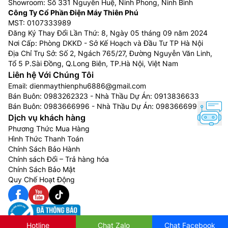
Showroom: Số 331 Nguyễn Huệ, Ninh Phong, Ninh Bình
Công Ty Cổ Phần Điện Máy Thiên Phú
MST: 0107333989
Đăng Ký Thay Đổi Lần Thứ: 8, Ngày 05 tháng 09 năm 2024
Nơi Cấp: Phòng DKKD - Sở Kế Hoạch và Đầu Tư TP Hà Nội
Địa Chỉ Trụ Sở: Số 2, Ngách 765/27, Đường Nguyễn Văn Linh,
Tổ 5 P.Sài Đồng, Q.Long Biên, TP.Hà Nội, Việt Nam
Liên hệ Với Chúng Tôi
Email:
dienmaythienphu6886@gmail.com
Bán Buôn:
0983262323
- Nhà Thầu Dự Án:
0913836633
Bán Buôn:
0983666996
- Nhà Thầu Dự Án:
0983666996
Dịch vụ khách hàng
Phương Thức Mua Hàng
Hình Thức Thanh Toán
Chính Sách Bảo Hành
Chính sách Đổi – Trả hàng hóa
Chính Sách Bảo Mật
Quy Chế Hoạt Động
Hotline
Chat Zalo
Chat Facebook