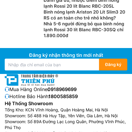
Đánh giá ưu, nhược điểm bình nóng
lạnh Rossi 20 lít Blanc RBC-20SL
Bình nóng lạnh Ariston 20 Lít Slim3 20
RS có an toàn cho trẻ nhỏ không?
Nhà 5-6 người đừng bỏ qua bình nóng
lạnh Rossi 30 lít Blanc RBC-30SQ chỉ
1.890.000đ
Đăng ký nhận thông tin mới nhất
Đăng ký
Mua Hàng Online:
0918969699
Hotline Bảo Hành:
1800585859
Hệ Thống Showroom
Tổng Kho: KCN Vĩnh Hoàng, Quận Hoàng Mai, Hà Nội
Showroom: Số 488 Hà Huy Tập, Yên Viên, Gia Lâm, Hà Nội
Showroom: Số 89A Đường Lạc Long Quân, Phường Vĩnh Phúc,
Phú Thọ