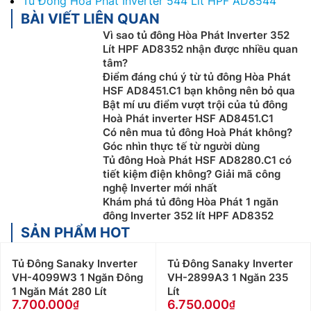
Tủ Đông Hòa Phát Inverter 544 Lít HPF AD8544
BÀI VIẾT LIÊN QUAN
Vì sao tủ đông Hòa Phát Inverter 352
Lít HPF AD8352 nhận được nhiều quan
tâm?
Điểm đáng chú ý từ tủ đông Hòa Phát
HSF AD8451.C1 bạn không nên bỏ qua
Bật mí ưu điểm vượt trội của tủ đông
Hoà Phát inverter HSF AD8451.C1
Có nên mua tủ đông Hoà Phát không?
Góc nhìn thực tế từ người dùng
Tủ đông Hoà Phát HSF AD8280.C1 có
tiết kiệm điện không? Giải mã công
nghệ Inverter mới nhất
Khám phá tủ đông Hòa Phát 1 ngăn
đông Inverter 352 lít HPF AD8352
SẢN PHẨM HOT
Tủ Đông Sanaky Inverter
Tủ Đông Sanaky Inverter
VH-4099W3 1 Ngăn Đông
VH-2899A3 1 Ngăn 235
1 Ngăn Mát 280 Lít
Lít
7.700.000
6.750.000