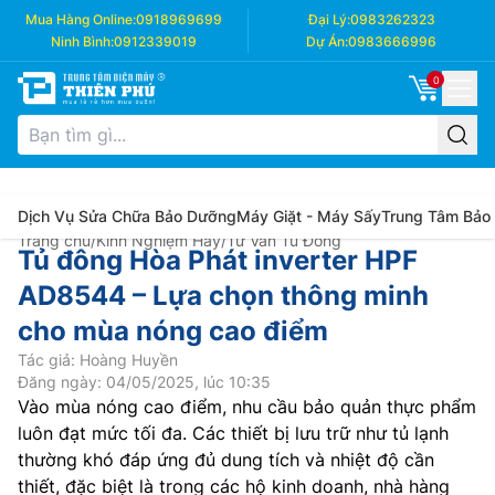
Mua Hàng Online:
0918969699
Đại Lý:
0983262323
Ninh Bình:
0912339019
Dự Án:
0983666996
0
Dịch Vụ Sửa Chữa Bảo Dưỡng
Máy Giặt - Máy Sấy
Trung Tâm Bảo
Trang chủ
/
Kinh Nghiệm Hay
/
Tư Vấn Tủ Đông
Tủ đông Hòa Phát inverter HPF
AD8544 – Lựa chọn thông minh
cho mùa nóng cao điểm
Tác giả: Hoàng Huyền
Đăng ngày: 04/05/2025, lúc 10:35
Vào mùa nóng cao điểm, nhu cầu bảo quản thực phẩm
luôn đạt mức tối đa. Các thiết bị lưu trữ như tủ lạnh
thường khó đáp ứng đủ dung tích và nhiệt độ cần
thiết, đặc biệt là trong các hộ kinh doanh, nhà hàng