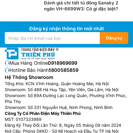
Đánh giá chi tiết tủ đông Sanaky 2
ngăn VH-6699W3: Có gì đặc biệt?
Đăng ký nhận thông tin mới nhất
Đăng ký
Mua Hàng Online:
0918969699
Hotline Bảo Hành:
1800585859
Hệ Thống Showroom
Tổng Kho: KCN Vĩnh Hoàng, Quận Hoàng Mai, Hà Nội
Showroom: Số 488 Hà Huy Tập, Yên Viên, Gia Lâm, Hà Nội
Showroom: Số 89A Đường Lạc Long Quân, Phường Vĩnh Phúc,
Phú Thọ
Showroom: Số 331 Nguyễn Huệ, Ninh Phong, Ninh Bình
Công Ty Cổ Phần Điện Máy Thiên Phú
MST: 0107333989
Đăng Ký Thay Đổi Lần Thứ: 8, Ngày 05 tháng 09 năm 2024
Nơi Cấp: Phòng DKKD - Sở Kế Hoạch và Đầu Tư TP Hà Nội