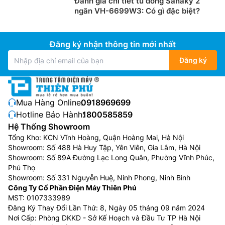
Đánh giá chi tiết tủ đông Sanaky 2
ngăn VH-6699W3: Có gì đặc biệt?
Đăng ký nhận thông tin mới nhất
Đăng ký
Mua Hàng Online:
0918969699
Hotline Bảo Hành:
1800585859
Hệ Thống Showroom
Tổng Kho: KCN Vĩnh Hoàng, Quận Hoàng Mai, Hà Nội
Showroom: Số 488 Hà Huy Tập, Yên Viên, Gia Lâm, Hà Nội
Showroom: Số 89A Đường Lạc Long Quân, Phường Vĩnh Phúc,
Phú Thọ
Showroom: Số 331 Nguyễn Huệ, Ninh Phong, Ninh Bình
Công Ty Cổ Phần Điện Máy Thiên Phú
MST: 0107333989
Đăng Ký Thay Đổi Lần Thứ: 8, Ngày 05 tháng 09 năm 2024
Nơi Cấp: Phòng DKKD - Sở Kế Hoạch và Đầu Tư TP Hà Nội