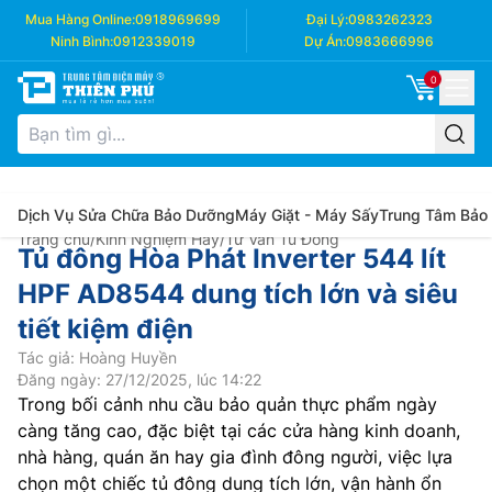
Mua Hàng Online:
0918969699
Đại Lý:
0983262323
Ninh Bình:
0912339019
Dự Án:
0983666996
0
Dịch Vụ Sửa Chữa Bảo Dưỡng
Máy Giặt - Máy Sấy
Trung Tâm Bảo
Trang chủ
/
Kinh Nghiệm Hay
/
Tư Vấn Tủ Đông
Tủ đông Hòa Phát Inverter 544 lít
HPF AD8544 dung tích lớn và siêu
tiết kiệm điện
Tác giả: Hoàng Huyền
Đăng ngày: 27/12/2025, lúc 14:22
Trong bối cảnh nhu cầu bảo quản thực phẩm ngày
càng tăng cao, đặc biệt tại các cửa hàng kinh doanh,
nhà hàng, quán ăn hay gia đình đông người, việc lựa
chọn một chiếc tủ đông dung tích lớn, vận hành ổn