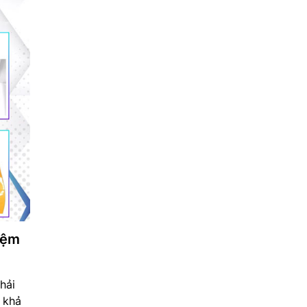
iệm
hải
, khả