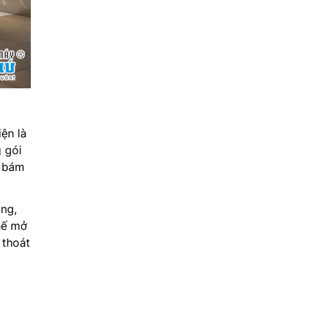
ện là
 gói
h bám
ông,
hế mở
 thoát
g