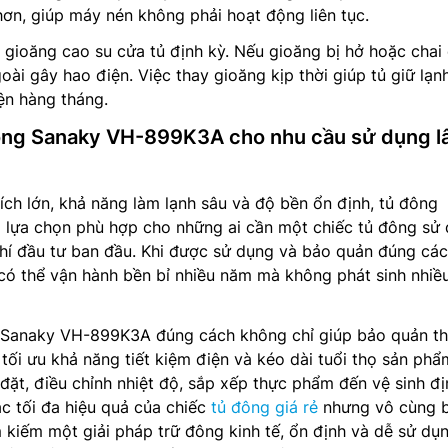
 hơn, giúp máy nén không phải hoạt động liên tục.
a gioăng cao su cửa tủ định kỳ. Nếu gioăng bị hở hoặc chai
goài gây hao điện. Việc thay gioăng kịp thời giúp tủ giữ lạn
iện hàng tháng.
ông Sanaky VH-899K3A cho nhu cầu sử dụng l
tích lớn, khả năng làm lạnh sâu và độ bền ổn định, tủ đông
lựa chọn phù hợp cho những ai cần một chiếc tủ đông sử
i phí đầu tư ban đầu. Khi được sử dụng và bảo quản đúng các
ó thể vận hành bền bỉ nhiều năm mà không phát sinh nhiều
 Sanaky VH-899K3A đúng cách không chỉ giúp bảo quản t
ối ưu khả năng tiết kiệm điện và kéo dài tuổi thọ sản phẩ
 đặt, điều chỉnh nhiệt độ, sắp xếp thực phẩm đến vệ sinh đị
ác tối đa hiệu quả của chiếc
tủ đông giá rẻ
nhưng vô cùng b
 kiếm một giải pháp trữ đông kinh tế, ổn định và dễ sử dụn