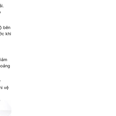
i.
p
ộ bên
ớc khi
giảm
khoảng
ự
hi vệ