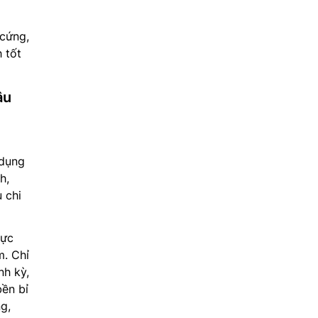
 cứng,
h tốt
âu
 dụng
h,
 chi
hực
m. Chỉ
nh kỳ,
ền bỉ
g,