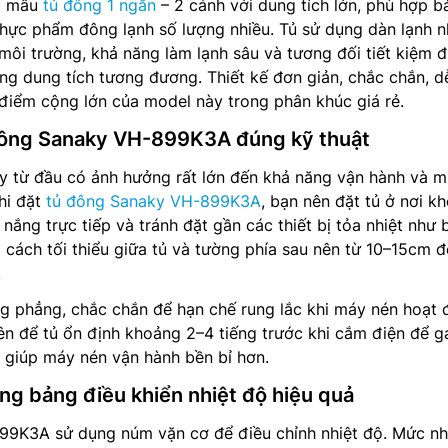
à mẫu
tủ đông 1 ngăn
– 2 cánh với dung tích lớn, phù hợp b
, thực phẩm đông lạnh số lượng nhiều. Tủ sử dụng dàn lạnh 
môi trường, khả năng làm lạnh sâu và tương đối tiết kiệm đ
ng dung tích tương đương. Thiết kế đơn giản, chắc chắn, d
 điểm cộng lớn của model này trong phân khúc giá rẻ.
 đông Sanaky VH-899K3A đúng kỹ thuật
ay từ đầu có ảnh hưởng rất lớn đến khả năng vận hành và 
Khi đặt
tủ đông Sanaky VH-899K3A
, bạn nên đặt tủ ở nơi kh
nắng trực tiếp và tránh đặt gần các thiết bị tỏa nhiệt như 
 cách tối thiểu giữa tủ và tường phía sau nên từ 10–15cm đ
.
g phẳng, chắc chắn để hạn chế rung lắc khi máy nén hoạt 
ên để tủ ổn định khoảng 2–4 tiếng trước khi cắm điện để g
í, giúp máy nén vận hành bền bỉ hơn.
g bảng điều khiển nhiệt độ hiệu quả
9K3A sử dụng núm vặn cơ để điều chỉnh nhiệt độ. Mức nh