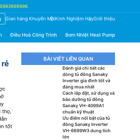
0983666996
Gian hàng Khuyến Mãi
Kinh Nghiệm Hay
Giới thiệu
g
h
Điều Hoà Công Trình
Bơm Nhiệt Heat Pump
BÀI VIẾT LIÊN QUAN
 rẻ
Đánh giá chi tiết các
dòng tủ đông Sanaky
Inverter gia đình tốt và
đáng mua nhất
ược
Cách lắp đặt, sử dụng và
hờ
bảo dưỡng tủ đông
uy
Sanaky VH-4099A1
 thọ,
chuẩn kỹ thuật
Ưu điểm nổi bật của tủ
dẫn
đông Sanaky Inverter
n tốt
VH-6699W3 dung tích
lớn