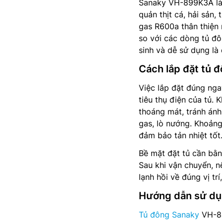
Sanaky VH-899K3A l
quản thịt cá, hải sản
gas R600a thân thiện 
so với các dòng tủ đô
sinh và dễ sử dụng là
Cách lắp đặt tủ
Việc lắp đặt đúng ng
tiêu thụ điện của tủ. 
thoáng mát, tránh ánh 
gas, lò nướng. Khoảng
đảm bảo tản nhiệt tốt
Bề mặt đặt tủ cần bằn
Sau khi vận chuyển, n
lạnh hồi về đúng vị tr
Hướng dẫn sử dụn
Tủ đông Sanaky
VH-89