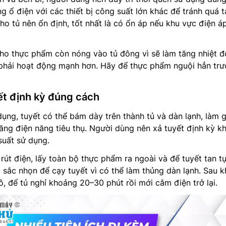
 ổ điện với các thiết bị công suất lớn khác để tránh quá tả
o tủ nên ổn định, tốt nhất là có ổn áp nếu khu vực điện á
ho thực phẩm còn nóng vào tủ đông vì sẽ làm tăng nhiệt đ
 phải hoạt động mạnh hơn. Hãy để thực phẩm nguội hẳn trư
ết định kỳ đúng cách
dụng, tuyết có thể bám dày trên thành tủ và dàn lạnh, làm 
tăng điện năng tiêu thụ. Người dùng nên xả tuyết định kỳ 
suất sử dụng.
 rút điện, lấy toàn bộ thực phẩm ra ngoài và để tuyết tan t
 sắc nhọn để cạy tuyết vì có thể làm thủng dàn lạnh. Sau k
ô, để tủ nghỉ khoảng 20–30 phút rồi mới cắm điện trở lại.