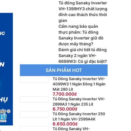
Tủ đông Sanaky Inverter
VH-1399HY3 chất lượng
đỉnh cao thách thức thời
gian
Cẩm nang bảo quản
thực phẩm: Tủ đông
Sanaky Inverter giữ đồ
được mấy tháng?
Đánh giá chi tiết tủ đông
Sanaky 2 ngăn VH-
6699W3: Có gì đặc biệt?
SẢN PHẨM HOT
Tủ Đông Sanaky Inverter VH-
4099W3 1 Ngăn Đông 1 Ngăn
Mát 280 Lít
7.700.000
Tủ Đông Sanaky Inverter VH-
2899A3 1 Ngăn 235 Lít
6.750.000
Tủ Đông Sanaky Inverter 250
Lít 1 Ngăn VH-2599A4K
6.650.000
Tủ Đông Sanaky VH-