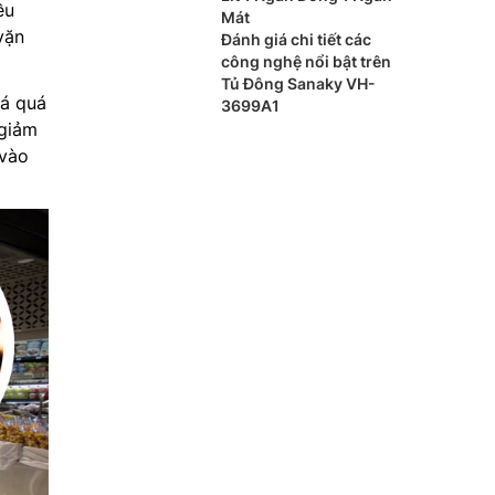
ều
Mát
vặn
Đánh giá chi tiết các
công nghệ nổi bật trên
Tủ Đông Sanaky VH-
đá quá
3699A1
 giảm
 vào