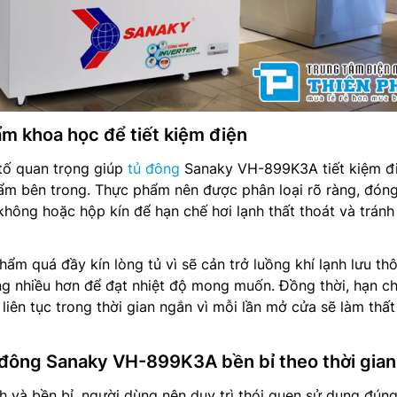
m khoa học để tiết kiệm điện
tố quan trọng giúp
tủ đông
Sanaky VH-899K3A tiết kiệm đi
ẩm bên trong. Thực phẩm nên được phân loại rõ ràng, đóng
 không hoặc hộp kín để hạn chế hơi lạnh thất thoát và trán
ẩm quá đầy kín lòng tủ vì sẽ cản trở luồng khí lạnh lưu th
ng nhiều hơn để đạt nhiệt độ mong muốn. Đồng thời, hạn c
liên tục trong thời gian ngắn vì mỗi lần mở cửa sẽ làm thất
đông Sanaky VH-899K3A bền bỉ theo thời gian
h và bền bỉ, người dùng nên duy trì thói quen sử dụng đún