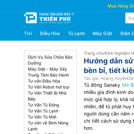
Mua Hàng Onl
Tivi
Điều Hòa
Tủ Lạnh
Máy Giặt
Điện 
Trang chủ
/
Kinh Nghiệm 
Dịch Vụ Sửa Chữa Bảo
Hướng dẫn sử
Dưỡng
bền bỉ, tiết ki
Máy Giặt - Máy Sấy
Trung Tâm Bảo Hành
Tác giả: Hoàng Huyền
Đăn
Tư vấn Điều Hòa
Tủ đông Sanaky
VH-8
Tư Vấn Robot hút bụi
nhiều gia đình kinh d
Tư Vấn Thiết Bị Nhà
Bếp
mức giá hợp lý, khả n
Tư Vấn Tủ Đông
nhiên, để tủ phát huy 
Tư Vấn Tủ Lạnh
người dùng cần nắm rõ
Tư Vấn Tủ Mát
chi tiết cách sử dụng
Tư vấn về Bình Nóng
hơn.
Lạnh