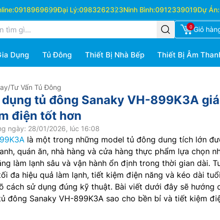
ine:
0918969699
Đại Lý:
0983262323
Ninh Bình:
0912339019
Dự Án:
0
Giỏ hàn
Gia Dụng
Tủ Đông
Thiết Bị Nhà Bếp
Thiết Bị Âm Than
Hay
/
Tư Vấn Tủ Đông
 dụng tủ đông Sanaky VH-899K3A giá
ệm điện tốt hơn
g ngày: 28/01/2026, lúc 16:08
99K3A
là một trong những model tủ đông dung tích lớn đ
oanh, quán ăn, nhà hàng và cửa hàng thực phẩm lựa chọn n
ăng làm lạnh sâu và vận hành ổn định trong thời gian dài. T
tối đa hiệu quả làm lạnh, tiết kiệm điện năng và kéo dài tuổi
 cách sử dụng đúng kỹ thuật. Bài viết dưới đây sẽ hướng 
 tủ đông Sanaky VH-899K3A sao cho bền bỉ và tiết kiệm điệ