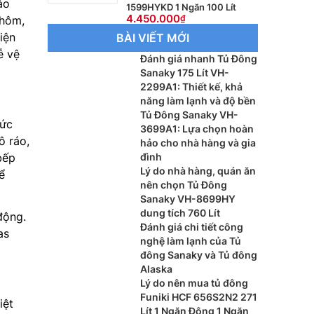
ảo
1599HYKD 1 Ngăn 100 Lít
4.450.000
nhôm,
iện
BÀI VIẾT MỚI
ễ vệ
Đánh giá nhanh Tủ Đông
Sanaky 175 Lít VH-
2299A1: Thiết kế, khả
năng làm lạnh và độ bền
Tủ Đông Sanaky VH-
mức
3699A1: Lựa chọn hoàn
ô ráo,
hảo cho nhà hàng và gia
đình
bếp
Lý do nhà hàng, quán ăn
ể
nên chọn Tủ Đông
Sanaky VH-8699HY
dung tích 760 Lít
động.
Đánh giá chi tiết công
as
nghệ làm lạnh của Tủ
đông Sanaky và Tủ đông
Alaska
Lý do nên mua tủ đông
Funiki HCF 656S2N2 271
iệt
Lít 1 Ngăn Đông 1 Ngăn