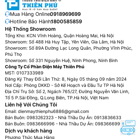
Mua Hàng Online:
0918969699
Hotline Bảo Hành:
1800585859
Hệ Thống Showroom
Tổng Kho: KCN Vĩnh Hoàng, Quận Hoàng Mai, Hà Nội
Showroom: Số 488 Hà Huy Tập, Yên Viên, Gia Lâm, Hà Nội
Showroom: Số 89A Đường Lạc Long Quân, Phường Vĩnh Phúc,
Phú Thọ
Showroom: Số 331 Nguyễn Huệ, Ninh Phong, Ninh Bình
Công Ty Cổ Phần Điện Máy Thiên Phú
MST: 0107333989
Đăng Ký Thay Đổi Lần Thứ: 8, Ngày 05 tháng 09 năm 2024
Nơi Cấp: Phòng DKKD - Sở Kế Hoạch và Đầu Tư TP Hà Nội
Địa Chỉ Trụ Sở: Số 2, Ngách 765/27, Đường Nguyễn Văn Linh,
Tổ 5 P.Sài Đồng, Q.Long Biên, TP.Hà Nội, Việt Nam
Liên hệ Với Chúng Tôi
Email:
dienmaythienphu6886@gmail.com
Bán Buôn:
0983262323
- Nhà Thầu Dự Án:
0913836633
Bán Buôn:
0983666996
- Nhà Thầu Dự Án:
0983666996
Dịch vụ khách hàng
Phương Thức Mua Hàng