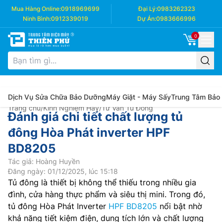
Mua Hàng Online:
0918969699
Đại Lý:
0983262323
Ninh Bình:
0912339019
Dự Án:
0983666996
0
Dịch Vụ Sửa Chữa Bảo Dưỡng
Máy Giặt - Máy Sấy
Trung Tâm Bảo
Trang chủ
/
Kinh Nghiệm Hay
/
Tư Vấn Tủ Đông
Đánh giá chi tiết chất lượng tủ
đông Hòa Phát inverter HPF
BD8205
Tác giả: Hoàng Huyền
Đăng ngày: 01/12/2025, lúc 15:18
Tủ đông là thiết bị không thể thiếu trong nhiều gia
đình, cửa hàng thực phẩm và siêu thị mini. Trong đó,
tủ đông Hòa Phát Inverter
HPF BD8205
nổi bật nhờ
khả năng tiết kiệm điện, dung tích lớn và chất lượng