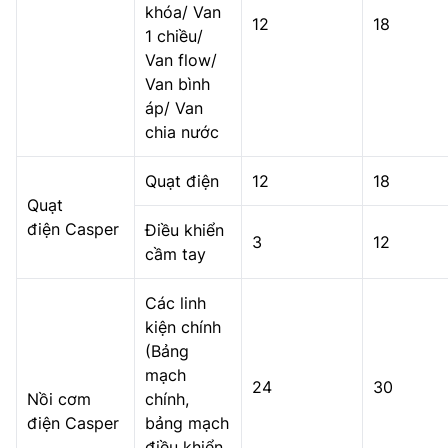
khóa/ Van
12
18
1 chiều/
Van flow/
Van bình
áp/ Van
chia nước
Quạt điện
12
18
Quạt
điện Casper
Điều khiển
3
12
cầm tay
Các linh
kiện chính
(Bảng
mạch
24
30
Nồi cơm
chính,
điện Casper
bảng mạch
điều khiển,