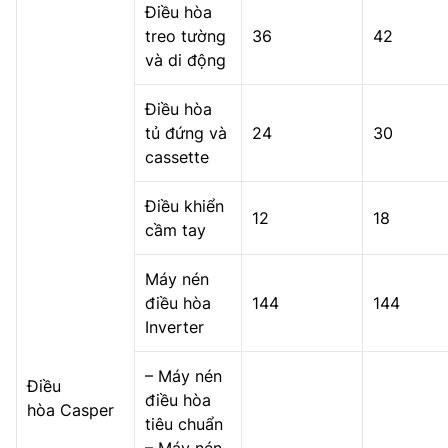
Điều hòa
treo tường
36
42
và di động
Điều hòa
tủ đứng và
24
30
cassette
Điều khiển
12
18
cầm tay
Máy nén
điều hòa
144
144
Inverter
– Máy nén
Điều
điều hòa
hòa Casper
tiêu chuẩn