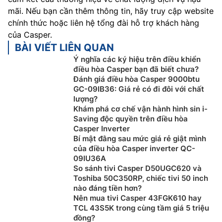
mãi. Nếu bạn cần thêm thông tin, hãy truy cập website
chính thức hoặc liên hệ tổng đài hỗ trợ khách hàng
của Casper.
BÀI VIẾT LIÊN QUAN
Ý nghĩa các ký hiệu trên điều khiển
điều hòa Casper bạn đã biết chưa?
Đánh giá điều hòa Casper 9000btu
GC-09IB36: Giá rẻ có đi đôi với chất
lượng?
Khám phá cơ chế vận hành hình sin i-
Saving độc quyền trên điều hòa
Casper Inverter
Bí mật đằng sau mức giá rẻ giật mình
của điều hòa Casper inverter QC-
09IU36A
So sánh tivi Casper D50UGC620 và
Toshiba 50C350RP, chiếc tivi 50 inch
nào đáng tiền hơn?
Nên mua tivi Casper 43FGK610 hay
TCL 43S5K trong cùng tầm giá 5 triệu
đồng?