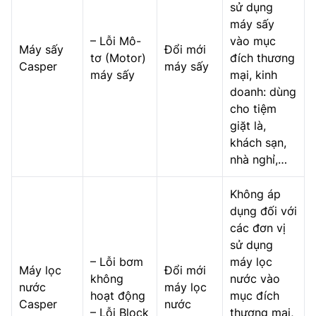
sử dụng
máy sấy
– Lỗi Mô-
vào mục
Máy sấy
Đổi mới
tơ (Motor)
đích thương
Casper
máy sấy
máy sấy
mại, kinh
doanh: dùng
cho tiệm
giặt là,
khách sạn,
nhà nghỉ,…
Không áp
dụng đối với
các đơn vị
sử dụng
– Lỗi bơm
máy lọc
Máy lọc
Đổi mới
không
nước vào
nước
máy lọc
hoạt động
mục đích
Casper
nước
– Lỗi Block
thương mại,