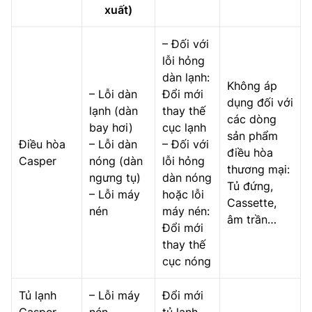
xuất)
– Đối với
lỗi hỏng
dàn lạnh:
Không áp
– Lỗi dàn
Đổi mới
dụng đối với
lạnh (dàn
thay thế
các dòng
bay hơi)
cục lạnh
sản phẩm
Điều hòa
– Lỗi dàn
– Đối với
điều hòa
Casper
nóng (dàn
lỗi hỏng
thương mại:
ngưng tụ)
dàn nóng
Tủ đứng,
– Lỗi máy
hoặc lỗi
Cassette,
nén
máy nén:
âm trần…
Đổi mới
thay thế
cục nóng
Tủ lạnh
– Lỗi máy
Đổi mới
Casper
nén
tủ lạnh