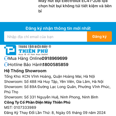
Máy hút bụi Electrolux EC41-2DB lựa
chọn hút bụi không túi tiết kiệm và bền
bỉ
Đăng ký nhận thông tin mới nhất
Đăng ký
Mua Hàng Online:
0918969699
Hotline Bảo Hành:
1800585859
Hệ Thống Showroom
Tổng Kho: KCN Vĩnh Hoàng, Quận Hoàng Mai, Hà Nội
Showroom: Số 488 Hà Huy Tập, Yên Viên, Gia Lâm, Hà Nội
Showroom: Số 89A Đường Lạc Long Quân, Phường Vĩnh Phúc,
Phú Thọ
Showroom: Số 331 Nguyễn Huệ, Ninh Phong, Ninh Bình
Công Ty Cổ Phần Điện Máy Thiên Phú
MST: 0107333989
Đăng Ký Thay Đổi Lần Thứ: 8, Ngày 05 tháng 09 năm 2024