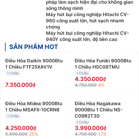
pháp làm sạch hiện đại cho không gian
sống thông minh
Máy hút bụi công nghiệp Hitachi CV-
960 công suất lớn, hút sạch nhanh
chóng
Máy hút bụi công nghiệp Hitachi CV-
940Y công suất lớn, độ bền cao
SẢN PHẨM HOT
Điều Hòa Daikin 9000Btu
Điều Hòa Funiki 9000Btu
1 Chiều FTF25XAV1V
1 Chiều HSC09TMU
1 Chiều
1 Chiều
4.350.000
7.350.000
4.750.000
-8%
Điều Hòa Midea 9000Btu
Điều Hòa Nagakawa
1 Chiều MSAFII-10CRN8
9000Btu 1 Chiều NS-
C09R2T30
1 Chiều
1 Chiều
4.250.000
3.990.000
5.690.000
-25%
4.790.000
-17%