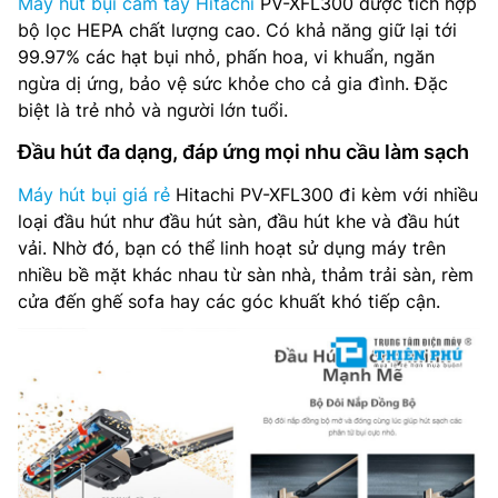
Máy hút bụi cầm tay Hitachi
PV-XFL300 được tích hợp
bộ lọc HEPA chất lượng cao. Có khả năng giữ lại tới
99.97% các hạt bụi nhỏ, phấn hoa, vi khuẩn, ngăn
ngừa dị ứng, bảo vệ sức khỏe cho cả gia đình. Đặc
biệt là trẻ nhỏ và người lớn tuổi.
Đầu hút đa dạng, đáp ứng mọi nhu cầu làm sạch
Máy hút bụi giá rẻ
Hitachi PV-XFL300 đi kèm với nhiều
loại đầu hút như đầu hút sàn, đầu hút khe và đầu hút
vải. Nhờ đó, bạn có thể linh hoạt sử dụng máy trên
nhiều bề mặt khác nhau từ sàn nhà, thảm trải sàn, rèm
cửa đến ghế sofa hay các góc khuất khó tiếp cận.