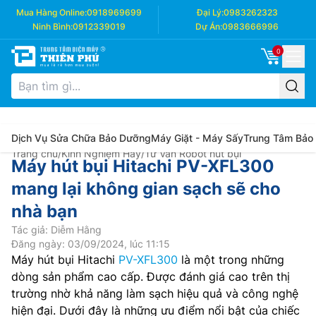
Mua Hàng Online:
0918969699
Đại Lý:
0983262323
Ninh Bình:
0912339019
Dự Án:
0983666996
0
Dịch Vụ Sửa Chữa Bảo Dưỡng
Máy Giặt - Máy Sấy
Trung Tâm Bảo
Trang chủ
/
Kinh Nghiệm Hay
/
Tư Vấn Robot hút bụi
Máy hút bụi Hitachi PV-XFL300
mang lại không gian sạch sẽ cho
nhà bạn
Tác giả: Diễm Hằng
Đăng ngày: 03/09/2024, lúc 11:15
Máy hút bụi Hitachi
PV-XFL300
là một trong những
dòng sản phẩm cao cấp. Được đánh giá cao trên thị
trường nhờ khả năng làm sạch hiệu quả và công nghệ
hiện đại. Dưới đây là những ưu điểm nổi bật của chiếc